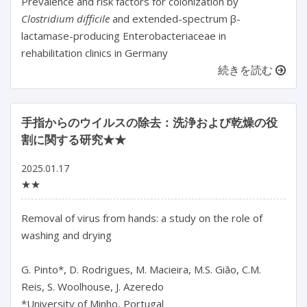
Prevalence and risk factors for colonization by
Clostridium difficile
and extended-spectrum β-
lactamase-producing Enterobacteriaceae in
rehabilitation clinics in Germany
続きを読む
手指からのウイルスの除去：洗浄および乾燥の役
割に関する研究★★
2025.01.17
★★
Removal of virus from hands: a study on the role of 
washing and drying

G. Pinto*, D. Rodrigues, M. Macieira, M.S. Gião, C.M. 
Reis, S. Woolhouse, J. Azeredo

*University of Minho, Portugal
