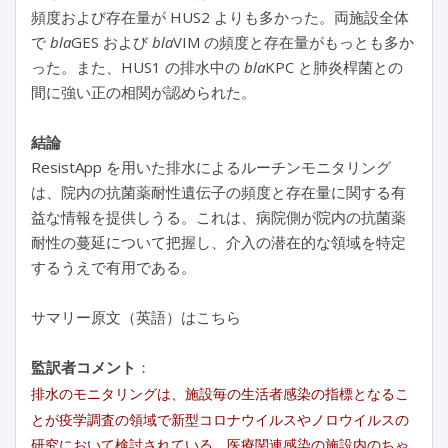
頻度および存在量が HUS2 よりも多かった。両施設全体
で
bla
GES および
bla
VIM の頻度と存在量がもっとも多か
った。また、HUS1 の排水中の
bla
KPC と肺炎桿菌との
間に強い正の相関が認められた。
結論
ResistApp を用いた排水によるルーチンモニタリング
は、院内の抗菌薬耐性遺伝子の頻度と存在量に関する有
益な情報を提供しうる。これは、病院側が院内の抗菌薬
耐性の蔓延について把握し、介入の潜在的な領域を特定
するうえで有用である。
サマリー原文（英語）はこちら
監訳者コメント
：
排水のモニタリングは、施設毎の生活者感染の指標となるこ
とが疫学調査の領域で新型コロナウイルスやノロウイルスの
研究において検討されている。医療関連感染の施設内のちゃ