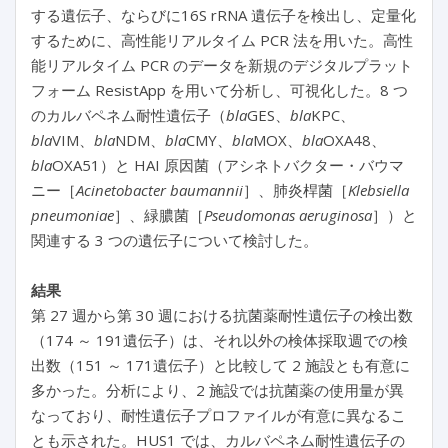
する遺伝子、ならびに16S rRNA 遺伝子を検出し、定量化
するために、高性能リアルタイム PCR 法を用いた。高性
能リアルタイム PCR のデータを新規のデジタルプラット
フォーム ResistApp を用いて分析し、可視化した。8 つ
のカルバペネム耐性遺伝子（
bla
GES、
bla
KPC、
bla
VIM、
bla
NDM、
bla
CMY、
bla
MOX、
bla
OXA48、
bla
OXA51）と HAI 原因菌（アシネトバクター・バウマ
ニー［
Acinetobacter baumannii
］、肺炎桿菌［
Klebsiella
pneumoniae
］、緑膿菌［
Pseudomonas aeruginosa
］）と
関連する 3 つの遺伝子について検討した。
結果
第 27 週から第 30 週における抗菌薬耐性遺伝子の検出数
（174 ～ 191遺伝子）は、それ以外の検体採取週での検
出数（151 ～ 171遺伝子）と比較して 2 施設とも有意に
多かった。分析により、2 施設では抗菌薬の使用量が異
なっており、耐性遺伝子プロファイルが有意に異なるこ
とも示された。HUS1 では、カルバペネム耐性遺伝子の