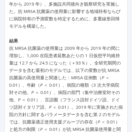
年から 2019 年）、多施設共同後向き観察研究を実施し
た。抗 MRSA 抗菌薬の使用量に影響する地域特有ならび
に病院特有の予測変数を特定するために、多重線形回帰
モデルを構築した。
結果
抗 MRSA 抗菌薬の使用量は 2009 年から 2019 年の間に
増加し、1,000 在院患者延数あたりの 1 日仮想平均維持
量は 12.7 から 24.5 になった（＋93％）。全研究期間の
データを含む最初のモデルでは、以下の変数が抗 MRSA
抗菌薬の高使用量と関連した：MRSA 症例数（
P
＜
0.01）、年齢（
P
＜ 0.01）、病院の種類（3 次大学病院
対その他、
P
＜ 0.01）、病院の部門（集中治療室対その
他、
P
＜ 0.01）、言語圏（フランス語対ドイツ語、ドイ
ツ語対イタリア語、
P
＜ 0.01）。2019 年に実施された病
院の方針に関するパラメータデータを含む第 2 のモデル
では、抗菌薬適正使用支援グループの存在（
P
＜ 0.01）
と処方の制限（
P
＜ 0.01）が抗 MRSA 抗菌薬使用量と関