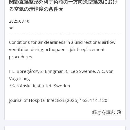
関節置換整形外科手術時の一方向流型換気におけ
る空気の清浄度の条件★
2025.08.10
★
Conditions for air cleanliness in a unidirectional airflow 
ventilation during orthopaedic joint replacement 
procedures

I-L. Böregård*, S. Bringman, C. Leo Swenne, A-C. von 
Vogelsang

*Karolinska Institutet, Sweden

続きを読む