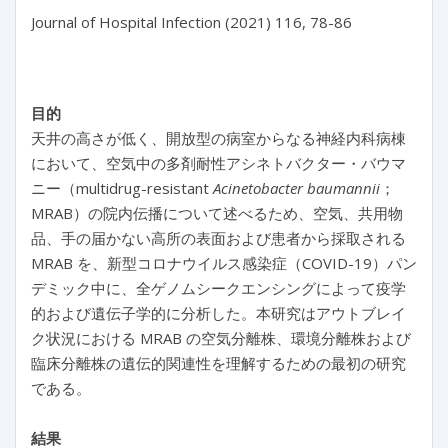
Journal of Hospital Infection (2021) 116, 78-86

目的
天井の高さが低く、開放型の病室からなる神経内科病棟
において、空気中の多剤耐性アシネトバクター・バウマ
ニー（multidrug-resistant
Acinetobacter baumannii
；
MRAB）の院内伝播について述べるため、空気、共用物
品、手の届かない高所の表面および患者から採取される
MRAB を、新型コロナウイルス感染症（COVID-19）パン
デミック中に、全ゲノムシークエンシングによって疫学
的および遺伝子学的に分析した。本研究はアウトブレイ
ク状況における MRAB の空気分離株、環境分離株および
臨床分離株の遺伝的関連性を理解するための最初の研究
である。
結果