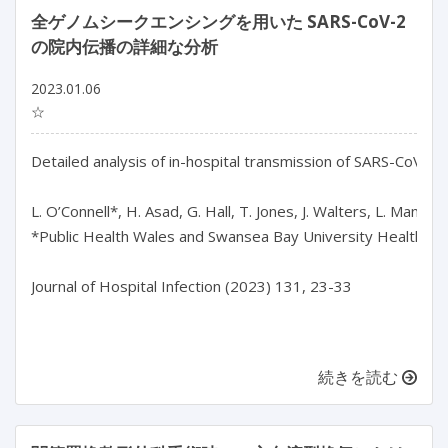
全ゲノムシークエンシングを用いた SARS-CoV-2
の院内伝播の詳細な分析
2023.01.06
☆
Detailed analysis of in-hospital transmission of SARS-CoV-2
L. O’Connell*, H. Asad, G. Hall, T. Jones, J. Walters, L. Manch
*Public Health Wales and Swansea Bay University Health Boa
Journal of Hospital Infection (2023) 131, 23-33

続きを読む