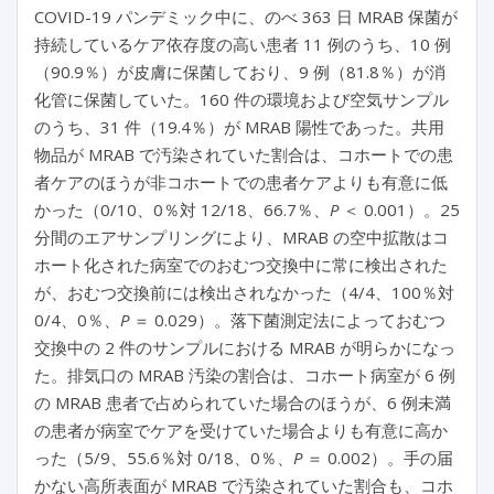
COVID-19 パンデミック中に、のべ 363 日 MRAB 保菌が
持続しているケア依存度の高い患者 11 例のうち、10 例
（90.9％）が皮膚に保菌しており、9 例（81.8％）が消
化管に保菌していた。160 件の環境および空気サンプル
のうち、31 件（19.4％）が MRAB 陽性であった。共用
物品が MRAB で汚染されていた割合は、コホートでの患
者ケアのほうが非コホートでの患者ケアよりも有意に低
かった（0/10、0％対 12/18、66.7％、
P
＜ 0.001）。25
分間のエアサンプリングにより、MRAB の空中拡散はコ
ホート化された病室でのおむつ交換中に常に検出された
が、おむつ交換前には検出されなかった（4/4、100％対
0/4、0％、
P
＝ 0.029）。落下菌測定法によっておむつ
交換中の 2 件のサンプルにおける MRAB が明らかになっ
た。排気口の MRAB 汚染の割合は、コホート病室が 6 例
の MRAB 患者で占められていた場合のほうが、6 例未満
の患者が病室でケアを受けていた場合よりも有意に高か
った（5/9、55.6％対 0/18、0％、
P
＝ 0.002）。手の届
かない高所表面が MRAB で汚染されていた割合も、コホ