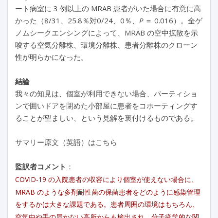
ート病室に 3 例以上の MRAB 患者がいた場合に有意に高
かった（8/31、25.8％対0/24、0％、
P
＝ 0.016）。全ゲ
ノムシークエンシングによって、MRAB の空中拡散を示
唆する空気分離株、環境分離株、患者分離株のクローン
性が明らかになった。
結論
我々の知見は、個室が利用できない場合、パーティショ
ンで囲いドアを閉めた小部屋に患者をコホーティングす
ることが望ましい、という見解を裏付けるものである。
サマリー原文（英語）はこちら
監訳者コメント
：
COVID-19 の入院患者の収容により個室が使えない場合に、
MRAB のような多剤耐性菌の保菌患者をどのように感染管理
をするかは大きな課題である。患者周囲の環境はもちろん、
空気中や手の届かない高所からも検出され、分子疫学的な関