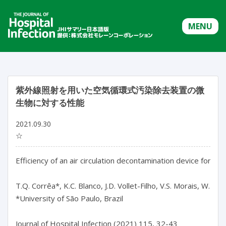
MENU
紫外線照射を用いた空気循環式汚染除去装置の微
生物に対する性能
2021.09.30
☆
Efficiency of an air circulation decontamination device for mic
T.Q. Corrêa*, K.C. Blanco, J.D. Vollet-Filho, V.S. Morais, W.R. Tr
*University of São Paulo, Brazil

Journal of Hospital Infection (2021) 115, 32-43
