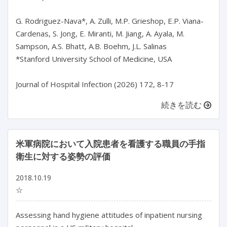
G. Rodriguez-Nava*, A. Zulli, M.P. Grieshop, E.P. Viana-
Cardenas, S. Jong, E. Miranti, M. Jiang, A. Ayala, M. 
Sampson, A.S. Bhatt, A.B. Boehm, J.L. Salinas

*Stanford University School of Medicine, USA

続きを読む
米軍病院において入院患者を看護する職員の手指
衛生に対する姿勢の評価
2018.10.19
☆
Assessing hand hygiene attitudes of inpatient nursing