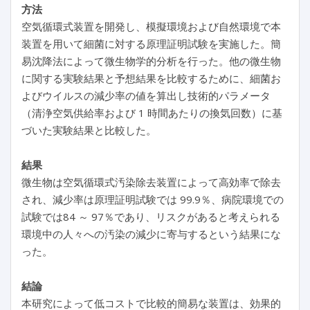
方法
空気循環式装置を開発し、模擬環境および自然環境で本
装置を用いて細菌に対する原理証明試験を実施した。簡
易沈降法によって微生物学的分析を行った。他の微生物
に関する実験結果と予想結果を比較するために、細菌お
よびウイルスの減少率の値を算出し技術的パラメータ
（清浄空気供給率および 1 時間あたりの換気回数）に基
づいた実験結果と比較した。
結果
微生物は空気循環式汚染除去装置によって高効率で除去
され、減少率は原理証明試験では 99.9％、病院環境での
試験では84 ～ 97％であり、リスクがあると考えられる
環境中の人々への汚染の減少に寄与するという結果にな
った。
結論
本研究によって低コストで比較的簡易な装置は、効果的