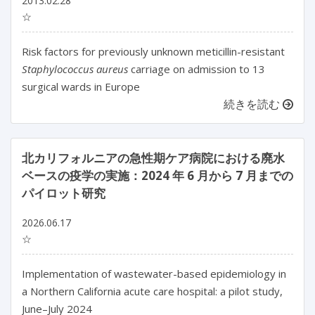
2013.02.28
☆
Risk factors for previously unknown meticillin-resistant
Staphylococcus aureus
carriage on admission to 13
surgical wards in Europe
続きを読む
北カリフォルニアの急性期ケア病院における廃水
ベースの疫学の実施：2024 年 6 月から 7 月までの
パイロット研究
2026.06.17
☆
Implementation of wastewater-based epidemiology in 
a Northern California acute care hospital: a pilot study, 
June–July 2024
