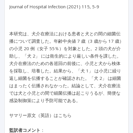
Journal of Hospital Infection (2021) 115, 5-9

本研究は、犬介在療法における患者と犬との間の細菌伝
播について調査した。年齢中央値 7 歳（3 歳から 17 歳）
の小児 20 例（女子 55％）を対象とした。2 頭の犬が介
助し、「犬 2」 には衛生的により厳しい条件を課した。
犬介在療法のための各巡回の前後に、小児と犬から検体
を採取し、培養した。結果から、「犬 1」 は小児に繰り
返し細菌を伝播することが確認された。「犬 2」 は細菌
はまったく伝播されなかった。結論として、犬介在療法
では犬と小児との間で細菌伝播は起こりうるが、簡便な
感染制御策により予防可能である。
サマリー原文（英語）はこちら
監訳者コメント
：