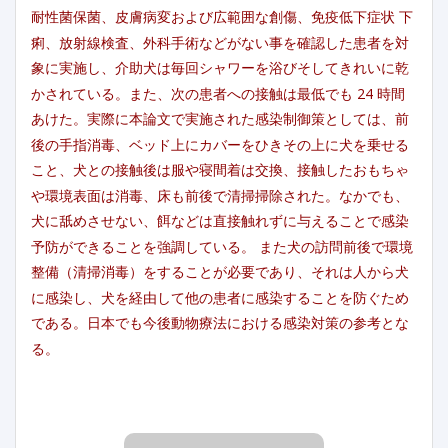
耐性菌保菌、皮膚病変および広範囲な創傷、免疫低下症状 下
痢、放射線検査、外科手術などがない事を確認した患者を対
象に実施し、介助犬は毎回シャワーを浴びそしてきれいに乾
かされている。また、次の患者への接触は最低でも 24 時間
あけた。実際に本論文で実施された感染制御策としては、前
後の手指消毒、ベッド上にカバーをひきその上に犬を乗せる
こと、犬との接触後は服や寝間着は交換、接触したおもちゃ
や環境表面は消毒、床も前後で清掃掃除された。なかでも、
犬に舐めさせない、餌などは直接触れずに与えることで感染
予防ができることを強調している。 また犬の訪問前後で環境
整備（清掃消毒）をすることが必要であり、それは人から犬
に感染し、犬を経由して他の患者に感染することを防ぐため
である。日本でも今後動物療法における感染対策の参考とな
る。