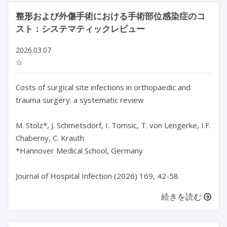
整形および外傷手術における手術部位感染症のコ
スト：システマティックレビュー
2026.03.07
☆
Costs of surgical site infections in orthopaedic and 
trauma surgery: a systematic review

M. Stolz*, J. Schmetsdorf, I. Tomsic, T. von Lengerke, I.F. 
Chaberny, C. Krauth

*Hannover Medical School, Germany

Journal of Hospital Infection (2026) 169, 42-58
続きを読む