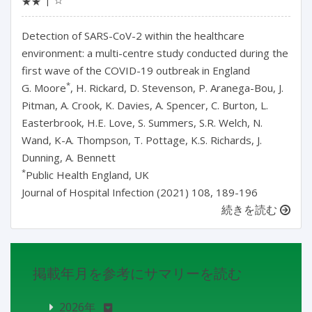
★★
Detection of SARS-CoV-2 within the healthcare
environment: a multi-centre study conducted during the
first wave of the COVID-19 outbreak in England
*
G. Moore
, H. Rickard, D. Stevenson, P. Aranega-Bou, J.
Pitman, A. Crook, K. Davies, A. Spencer, C. Burton, L.
Easterbrook, H.E. Love, S. Summers, S.R. Welch, N.
Wand, K-A. Thompson, T. Pottage, K.S. Richards, J.
Dunning, A. Bennett
*
Public Health England, UK
Journal of Hospital Infection (2021) 108, 189-196
続きを読む
掲載年月を参考にサマリーを読む
2026年