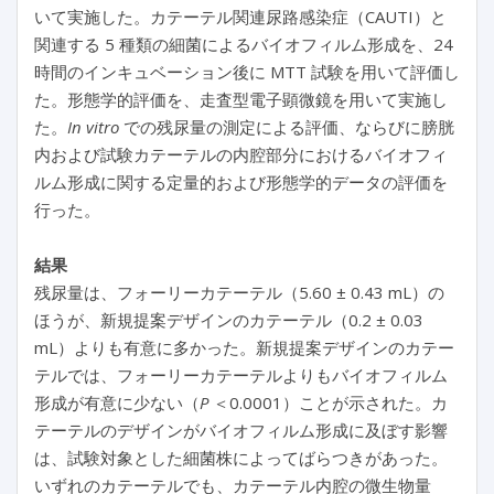
いて実施した。カテーテル関連尿路感染症（CAUTI）と
関連する 5 種類の細菌によるバイオフィルム形成を、24
時間のインキュベーション後に MTT 試験を用いて評価し
た。形態学的評価を、走査型電子顕微鏡を用いて実施し
た。
In vitro
での残尿量の測定による評価、ならびに膀胱
内および試験カテーテルの内腔部分におけるバイオフィ
ルム形成に関する定量的および形態学的データの評価を
行った。
結果
残尿量は、フォーリーカテーテル（5.60 ± 0.43 mL）の
ほうが、新規提案デザインのカテーテル（0.2 ± 0.03
mL）よりも有意に多かった。新規提案デザインのカテー
テルでは、フォーリーカテーテルよりもバイオフィルム
形成が有意に少ない（
P
＜0.0001）ことが示された。カ
テーテルのデザインがバイオフィルム形成に及ぼす影響
は、試験対象とした細菌株によってばらつきがあった。
いずれのカテーテルでも、カテーテル内腔の微生物量