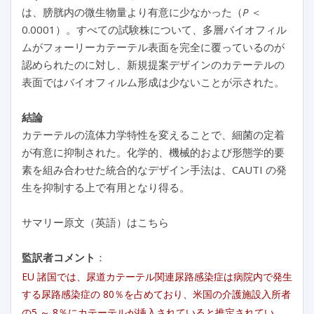
は、膀胱内の微生物量より有意に少なかった（
P
＜
0.0001）。すべての試験株について、多層バイオフィル
ムがフォーリーカテーテル表面を完全に覆っているのが
認められたのに対し、新規提案デザインのカテーテルの
表面ではバイオフィルム形成は少ないことが示された。
結論
カテーテルの流体力学特性を変えることで、細菌の定着
が有意に抑制された。化学的、機械的および形態学的要
素を組み合わせた統合的なデザイン手法は、CAUTI の発
生を抑制する上で有用となり得る。
サマリー原文（英語）はこちら
監訳者コメント
：
EU 諸国では、尿道カテーテル関連尿路感染症は病院内で発生
する尿路感染症の 80％を占めており、米国の介護施設入所者
の5 ～ 8％にカテーテルが挿入されていると推定されてい