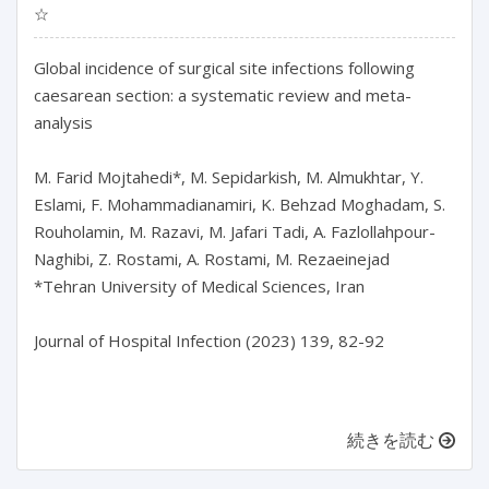
☆
Global incidence of surgical site infections following 
caesarean section: a systematic review and meta-
analysis

M. Farid Mojtahedi*, M. Sepidarkish, M. Almukhtar, Y. 
Eslami, F. Mohammadianamiri, K. Behzad Moghadam, S. 
Rouholamin, M. Razavi, M. Jafari Tadi, A. Fazlollahpour-
Naghibi, Z. Rostami, A. Rostami, M. Rezaeinejad

*Tehran University of Medical Sciences, Iran

Journal of Hospital Infection (2023) 139, 82-92

続きを読む