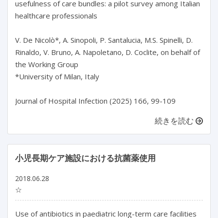
usefulness of care bundles: a pilot survey among Italian 
healthcare professionals

V. De Nicolò*, A. Sinopoli, P. Santalucia, M.S. Spinelli, D. 
Rinaldo, V. Bruno, A. Napoletano, D. Coclite, on behalf of 
the Working Group

*University of Milan, Italy

Journal of Hospital Infection (2025) 166, 99-109
続きを読む
小児長期ケア施設における抗菌薬使用
2018.06.28
☆
Use of antibiotics in paediatric long-term care facilities