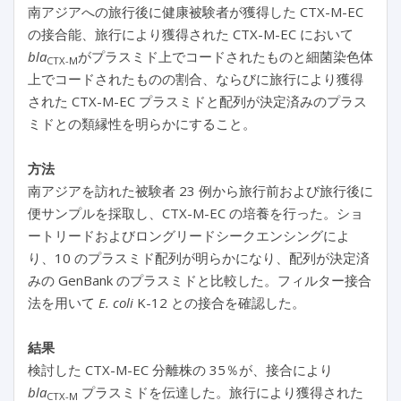
南アジアへの旅行後に健康被験者が獲得した CTX-M-EC
の接合能、旅行により獲得された CTX-M-EC において
bla
がプラスミド上でコードされたものと細菌染色体
CTX-M
上でコードされたものの割合、ならびに旅行により獲得
された CTX-M-EC プラスミドと配列が決定済みのプラス
ミドとの類縁性を明らかにすること。
方法
南アジアを訪れた被験者 23 例から旅行前および旅行後に
便サンプルを採取し、CTX-M-EC の培養を行った。ショ
ートリードおよびロングリードシークエンシングによ
り、10 のプラスミド配列が明らかになり、配列が決定済
みの GenBank のプラスミドと比較した。フィルター接合
法を用いて
E. coli
K-12 との接合を確認した。
結果
検討した CTX-M-EC 分離株の 35％が、接合により
bla
プラスミドを伝達した。旅行により獲得された
CTX-M