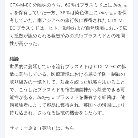
CTX-M-EC 分離株のうち、62％はプラスミド上に
bla
CTX-
を保有していた一方、38％は染色体上に
bla
を保
M
CTX-M
有していた。南アジアへの旅行後に獲得された CTX-M-
EC プラスミドは、ヒト、動物および自然環境において広
く拡散が認められる報告済みの流行プラスミドとの相同
性が高かった。
結論
世界的に蔓延している流行プラスミドは CTX-M-EC の拡
散に関与している。医療環境における感染予防・制御の
取り組みの一環として、対象を絞った戦略を用いること
で、こうしたプラスミドを宿主細菌株から除去できる可
能性がある。
bla
プラスミドを保有する細菌は、健
CTX-M
康被験者によって容易に獲得され、英国への帰国により
持ち込まれ、さらなる拡散の機会をもたらす。
サマリー原文（英語）はこちら