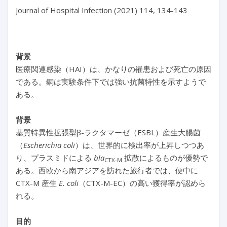
Journal of Hospital Infection (2021) 114, 134-143

背景
医療関連感染（HAI）は、かなりの罹患および死亡の原因
である。銅は実験条件下では強い抗菌特性を示すようで
ある。
背景
基質特異性拡張型β-ラクタマーゼ（ESBL）産生大腸菌
（
Escherichia coli
）は、世界的に検出率が上昇しつつあ
り、プラスミドによる
bla
拡散によるものが優勢で
CTX-M
ある。西欧から南アジアを訪れた旅行者では、便中に
CTX-M 産生
E. coli
（CTX-M-EC）の高い獲得率が認めら
れる。
目的