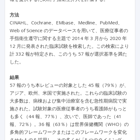
方法
CINAHL、Cochrane、EMbase、Medline、PubMed、
Web of Science のデータベースを用いて、医療従事者の
手指衛生遵守に関する主題で 2014 年 3 月から 2020 年
12 月に発表された臨床試験を検索した。この検索により
計 332 報が特定され、このうち 57 報が選択基準を満た
した。
結果
57 報のうち本レビューの対象とした 45 報（79％）が、
アジア、欧州、米国で実施された。これらの臨床試験の
大多数は、病棟および集中治療室を含む急性期病院で実
施された。試験対象の医療従事者のうち看護師がもっと
も多く（44 報、77％）、次いで、医師であった（41
報、72％）。36 報（63％）は世界保健機関（WHO）の
多角的フレームワークまたはこのフレームワークを変化
させたものを採用し、その多くが「5 つのタイミング」