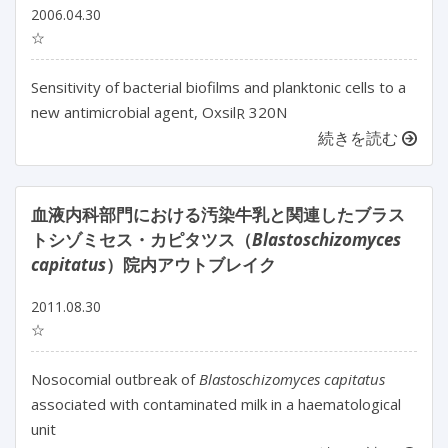
2006.04.30
☆
Sensitivity of bacterial biofilms and planktonic cells to a
new antimicrobial agent, Oxsil
320N
R
続きを読む
血液内科部門における汚染牛乳と関連したブラス
トシゾミセス・カピタツス（
Blastoschizomyces
capitatus
）院内アウトブレイク
2011.08.30
☆
Nosocomial outbreak of
Blastoschizomyces capitatus
associated with contaminated milk in a haematological
unit