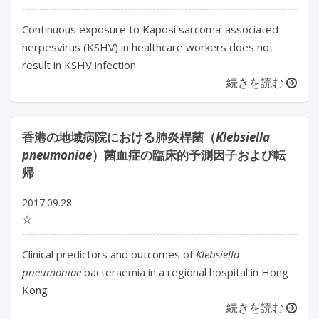
Continuous exposure to Kaposi sarcoma-associated
herpesvirus (KSHV) in healthcare workers does not
result in KSHV infection
続きを読む
香港の地域病院における肺炎桿菌（
Klebsiella
pneumoniae
）菌血症の臨床的予測因子および転
帰
2017.09.28
☆
Clinical predictors and outcomes of
Klebsiella
pneumoniae
bacteraemia in a regional hospital in Hong
Kong
続きを読む