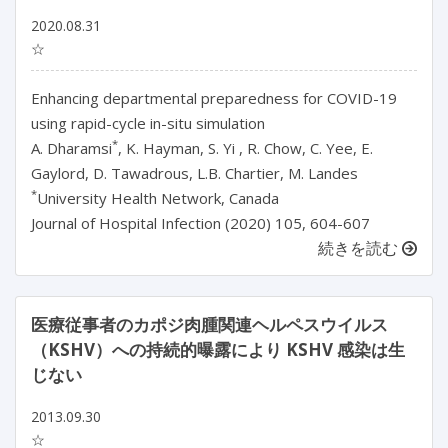
2020.08.31
☆
Enhancing departmental preparedness for COVID-19
using rapid-cycle in-situ simulation
*
A. Dharamsi
, K. Hayman, S. Yi , R. Chow, C. Yee, E.
Gaylord, D. Tawadrous, L.B. Chartier, M. Landes
*
University Health Network, Canada
Journal of Hospital Infection (2020) 105, 604-607
続きを読む
医療従事者のカポジ肉腫関連ヘルペスウイルス
（KSHV）への持続的曝露により KSHV 感染は生
じない
2013.09.30
☆