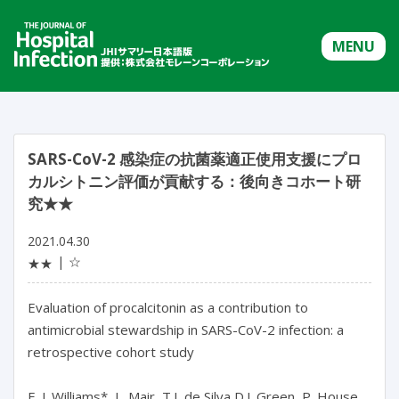
MENU
SARS-CoV-2 感染症の抗菌薬適正使用支援にプロ
カルシトニン評価が貢献する：後向きコホート研
究★★
2021.04.30
☆
★★
Evaluation of procalcitonin as a contribution to
antimicrobial stewardship in SARS-CoV-2 infection: a
retrospective cohort study
E. J. Williams*, L. Mair, T.I. de Silva D.J. Green, P. House,