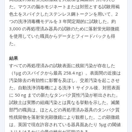
た。マウスの脳ホモジネートまたは対照とする試験用褐
色土をスパイクしたステンレス鋼トークンを用いて、2
つの洗浄消毒機モデルを 3 年間定期的に試験した。約
3,000 の再処理済み器具の試験のために落射蛍光顕微鏡
を使用していた職員からデータとフィードバックも得
た。
結果
すべての再処理済みの試験表面に残留汚染が存在した
（1μg のスパイクから最高 258.4 ng）。表面間の近接は
汚染除去の有効性に影響を及ぼし、交差汚染を起こさせ
た。自動洗浄消毒機による洗浄 1 サイクル後、対照表面
に 50 ng までの新たなタンパク質性汚染が析出された。
試験土は実際の組織汚染とは異なる挙動を示した。滅菌
部門の職員は、ほとんどの再処理済み器具のタンパク質
性残留物を落射蛍光顕微鏡により観察した。この顕微鏡
は、英国で現在許容されている器具面あたり 5μg の閾値
よりもはるかに少量の検出が可能である。