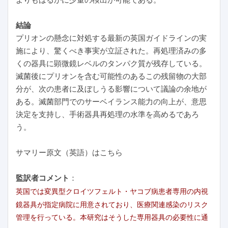
結論
プリオンの懸念に対処する最新の英国ガイドラインの実
施により、驚くべき事実が立証された。再処理済みの多
くの器具に顕微鏡レベルのタンパク質が残存している。
滅菌後にプリオンを含む可能性のあるこの残留物の大部
分が、次の患者に及ぼしうる影響について議論の余地が
ある。滅菌部門でのサーベイランス能力の向上が、意思
決定を支持し、手術器具再処理の水準を高めるであろ
う。
サマリー原文（英語）はこちら
監訳者コメント
：
英国では変異型クロイツフェルト・ヤコブ病患者専用の内視
鏡器具が指定病院に用意されており、医療関連感染のリスク
管理を行っている。本研究はそうした専用器具の必要性に通