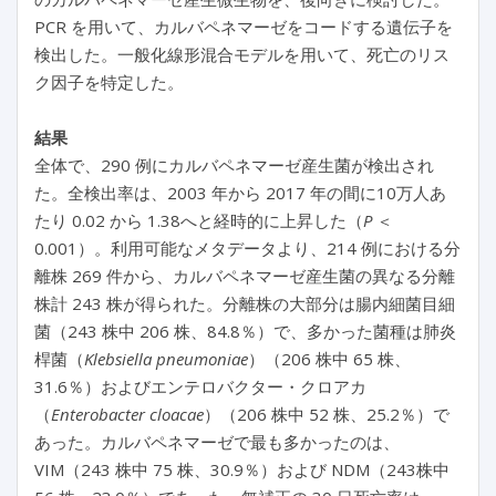
PCR を用いて、カルバペネマーゼをコードする遺伝子を
検出した。一般化線形混合モデルを用いて、死亡のリス
ク因子を特定した。
結果
全体で、290 例にカルバペネマーゼ産生菌が検出され
た。全検出率は、2003 年から 2017 年の間に10万人あ
たり 0.02 から 1.38へと経時的に上昇した（
P
＜
0.001）。利用可能なメタデータより、214 例における分
離株 269 件から、カルバペネマーゼ産生菌の異なる分離
株計 243 株が得られた。分離株の大部分は腸内細菌目細
菌（243 株中 206 株、84.8％）で、多かった菌種は肺炎
桿菌（
Klebsiella pneumoniae
）（206 株中 65 株、
31.6％）およびエンテロバクター・クロアカ
（
Enterobacter cloacae
）（206 株中 52 株、25.2％）で
あった。カルバペネマーゼで最も多かったのは、
VIM（243 株中 75 株、30.9％）および NDM（243株中