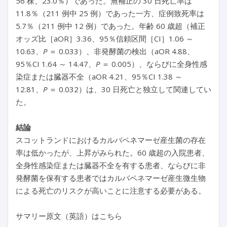
56 株、23.0％）であった。無補正の 30 日死亡率は
11.8％（211 例中 25 例）であった一方、症例致死率は
5.7％（211 例中 12 例）であった。年齢 60 歳超（補正
オッズ比［aOR］3.36、95％信頼区間［CI］1.06 ～
10.63、
P
＝ 0.033）、非発酵菌の検出（aOR 4.88、
95％CI 1.64 ～ 14.47、
P
＝ 0.005）、ならびに全身性感
染症または臓器不全（aOR 4.21、95％CI 1.38 ～
12.81、
P
＝ 0.032）は、30 日死亡と独立して関連してい
た。
結論
スコットランドにおけるカルバペネマーゼ産生菌の存在
率は低かったが、上昇がみられた。60 歳超の入院患者、
全身性感染症または臓器不全を有する患者、ならびに非
発酵菌を保有する患者ではカルバペネマーゼ産生微生物
による死亡のリスクが高いことに注意する必要がある。
サマリー原文（英語）はこちら