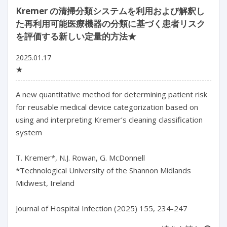
Kremer の清掃分類システムを利用および解釈し
た再利用可能医療機器の分類に基づく患者リスク
を評価する新しい定量的方法★
2025.01.17
★
A new quantitative method for determining patient risk 
for reusable medical device categorization based on 
using and interpreting Kremer’s cleaning classification 
system

T. Kremer*, N.J. Rowan, G. McDonnell

*Technological University of the Shannon Midlands 
Midwest, Ireland
