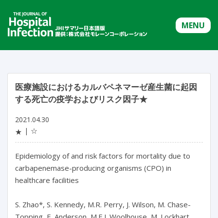
MENU
医療施設におけるカルバペネマーゼ産生菌に起因
する死亡の疫学およびリスク因子★
2021.04.30
☆
★
Epidemiology of and risk factors for mortality due to
carbapenemase-producing organisms (CPO) in
healthcare facilities
S. Zhao*, S. Kennedy, M.R. Perry, J. Wilson, M. Chase-
Topping, E. Anderson, M.E.J. Woolhouse, M. Lockhart