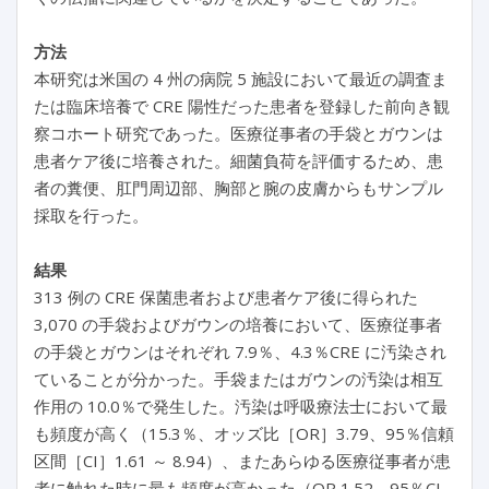
方法
本研究は米国の 4 州の病院 5 施設において最近の調査ま
たは臨床培養で CRE 陽性だった患者を登録した前向き観
察コホート研究であった。医療従事者の手袋とガウンは
患者ケア後に培養された。細菌負荷を評価するため、患
者の糞便、肛門周辺部、胸部と腕の皮膚からもサンプル
採取を行った。
結果
313 例の CRE 保菌患者および患者ケア後に得られた
3,070 の手袋およびガウンの培養において、医療従事者
の手袋とガウンはそれぞれ 7.9％、4.3％CRE に汚染され
ていることが分かった。手袋またはガウンの汚染は相互
作用の 10.0％で発生した。汚染は呼吸療法士において最
も頻度が高く（15.3％、オッズ比［OR］3.79、95％信頼
区間［CI］1.61 ～ 8.94）、またあらゆる医療従事者が患
者に触れた時に最も頻度が高かった（OR 1.52、95％CI