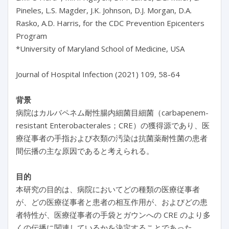
Pineles, L.S. Magder, J.K. Johnson, D.J. Morgan, D.A.
Rasko, A.D. Harris, for the CDC Prevention Epicenters
Program
*University of Maryland School of Medicine, USA
Journal of Hospital Infection (2021) 109, 58-64
背景
病院はカルバペネム耐性腸内細菌目細菌（carbapenem-
resistant Enterobacterales；CRE）の獲得源であり、医
療従事者の手指および衣類の汚染は抗菌薬耐性菌の患者
間伝播の主な原因であると考えられる。
目的
本研究の目的は、病院においてどの種類の医療従事者
が、どの医療従事者と患者の相互作用が、およびどの患
者特性が、医療従事者の手袋とガウンへの CRE のより多
くの伝播に関連しているかを決定することであった。