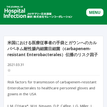
MENU
米国における医療従事者の手袋とガウンへのカル
バペネム耐性腸内細菌目細菌（carbapenem-
resistant Enterobacterales）伝播のリスク因子
2021.03.31
☆
Risk factors for transmission of carbapenem-resistant
Enterobacterales to healthcare personnel gloves and
gowns in the USA
L.M. O’Hara*, M.H. Nguyen, D.P. Calfee, L.G. Miller, L.