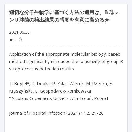
適切な分子生物学に基づく方法の適用は、B 群レ
ンサ球菌の検出結果の感度を有意に高める★
2021.06.30
☆
★
Application of the appropriate molecular biology-based
method significantly increases the sensitivity of group B
streptococcus detection results
T. Bogiel*, D. Depka, P. Zalas-Więcek, M. Rzepka, E.
Kruszyńska, E. Gospodarek-Komkowska
*Nicolaus Copernicus University in Toruń, Poland
Journal of Hospital Infection (2021) 112, 21-26