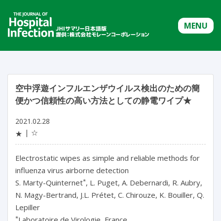
MENU
空中浮遊インフルエンザウイルス検出のための簡
便かつ信頼性の高い方法としての静電ワイプ★
2021.02.28
☆
★
Electrostatic wipes as simple and reliable methods for
influenza virus airborne detection
*
S. Marty-Quinternet
, L. Puget, A. Debernardi, R. Aubry,
N. Magy-Bertrand, J.L. Prétet, C. Chirouze, K. Bouiller, Q.
Lepiller
*
Laboratoire de Virologie, France