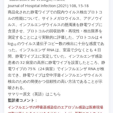
Journal of Hospital Infection (2021) 108, 15-18
商品化された静電ワイプでの院内ウイルス検出プロトコ
ルの性能について、サイトメガロウイルス、アデノウイ
ルス、インフルエンザウイルスの懸濁液を静電ワイプに
含浸させ、プロトコルの回収効率・再現性・検出限界を
測定することにより実験的に評価した。プロトコルは 4
log
のウイルス遺伝子コピー数の検出に十分な感度であ
10
った。インフルエンザ RNA は、室温で少なくとも 4 日
間、静電ワイプ上に安定していた。インフルエンザ感染
患者の 32 病室の高所に静電ワイプを設置したところ、静
電ワイプの 75％（24 病室）でインフルエンザ RNA が検
出でき、静電ワイプは空中浮遊インフルエンザウイルス
検出のための簡便かつ信頼性の高い方法であることが示
唆される。
サマリー原文（英語）はこちら
監訳者コメント
：
インフルエンザの呼吸器感染症のエアロゾル感染は医療現場