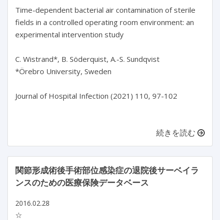
Time-dependent bacterial air contamination of sterile
fields in a controlled operating room environment: an
experimental intervention study
C. Wistrand*, B. Söderquist, A.-S. Sundqvist
*Örebro University, Sweden
Journal of Hospital Infection (2021) 110, 97-102
続きを読む
関節形成術後手術部位感染症の退院後サーベイラ
ンスのための医療保険データベース
2016.02.28
☆