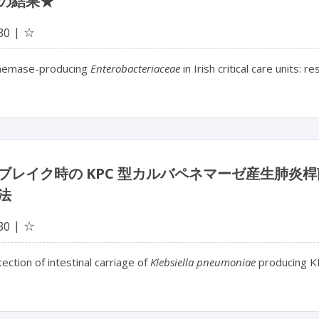
の結果★
☆
30
nemase-producing
Enterobacteriaceae
in Irish critical care units: 
ブレイク時の KPC 型カルバペネマーゼ産生肺炎
法
☆
30
ection of intestinal carriage of
Klebsiella pneumoniae
producing K