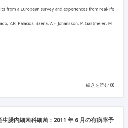
ts from a European survey and experiences from real-life utilizat
onado, Z.R. Palacios-Baena, A.F. Johansson, P. Gastmeier, M. Behnk
続きを読む
内細菌科細菌：2011 年 6 月の有病率予