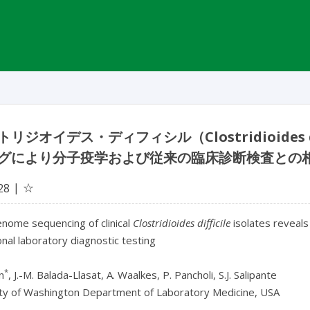
リジオイデス・ディフィシル（Clostridioides
グにより分子疫学および従来の臨床診断検査との
☆
28
nome sequencing of clinical
Clostridioides difficile
isolates reveals
nal laboratory diagnostic testing
*
n
, J.-M. Balada-Llasat, A. Waalkes, P. Pancholi, S.J. Salipante
ity of Washington Department of Laboratory Medicine, USA