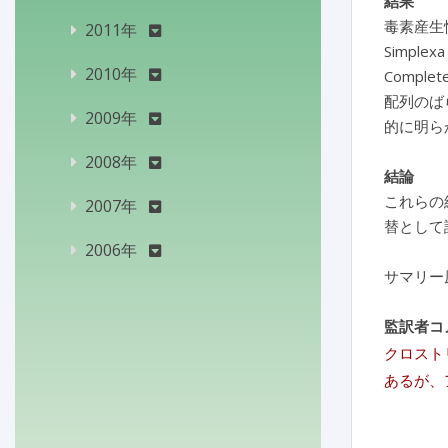
結果
毒素産生
2011年
Simplex
2010年
Compl
配列のば
2009年
的に明ら
2008年
結論
これらの
2007年
替として
2006年
サマリー
監訳者コ
クロスト
あるが、