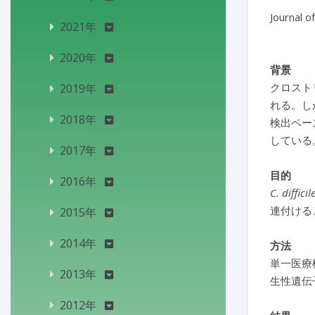
Journal o
2021年
2020年
背景
クロスト
2019年
れる。し
2018年
検出ベー
している
2017年
目的
2016年
C. difficil
連付ける
2015年
2014年
方法
単一医療
2013年
生性遺伝
2012年