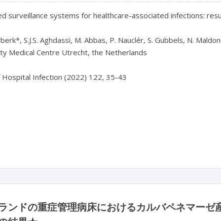
 surveillance systems for healthcare-associated infections: resul
rberk*, S.J.S. Aghdassi, M. Abbas, P. Nauclér, S. Gubbels, N. Mald
ty Medical Centre Utrecht, the Netherlands

f Hospital Infection (2022) 122, 35-43

ランドの重症管理病床におけるカルバペネマーゼ産生腸