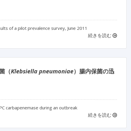
results of a pilot prevalence survey, June 2011
続きを読む
桿菌（
Klebsiella pneumoniae
）腸内保菌の迅
PC carbapenemase during an outbreak
続きを読む