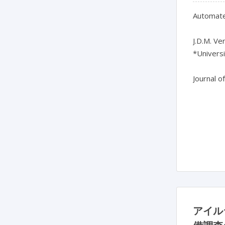
Automated
J.D.M. Ve
*Universi
Journal o
アイル