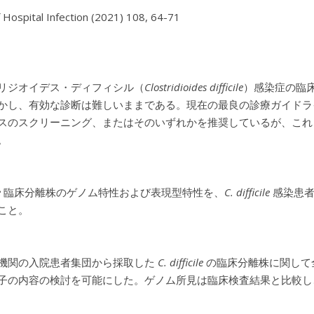
f Hospital Infection (2021) 108, 64-71
リジオイデス・ディフィシル（
Clostridioides difficile
）感染症の臨
かし、有効な診断は難しいままである。現在の最良の診療ガイドラ
スのスクリーニング、またはそのいずれかを推奨しているが、これ
。
e
臨床分離株のゲノム特性および表現型特性を、
C. difficile
感染患者
こと。
機関の入院患者集団から採取した
C. difficile
の臨床分離株に関して
子の内容の検討を可能にした。ゲノム所見は臨床検査結果と比較し