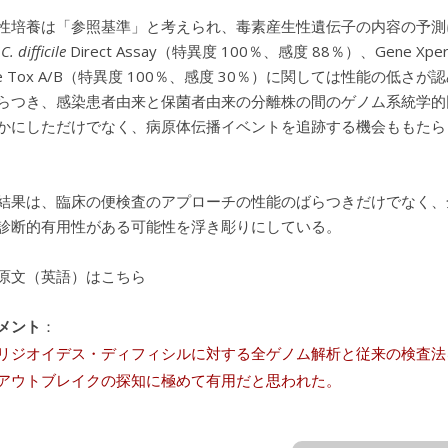
性培養は「参照基準」と考えられ、毒素産生性遺伝子の内容の予測
a
C. difficile
Direct Assay（特異度 100％、感度 88％）、Gene Xper
ete Tox A/B（特異度 100％、感度 30％）に関しては性能の低
らつき、感染患者由来と保菌者由来の分離株の間のゲノム系統学
かにしただけでなく、病原体伝播イベントを追跡する機会ももたら
結果は、臨床の便検査のアプローチの性能のばらつきだけでなく、
診断的有用性がある可能性を浮き彫りにしている。
原文（英語）はこちら
メント
：
リジオイデス・ディフィシルに対する全ゲノム解析と従来の検査法
アウトブレイクの探知に極めて有用だと思われた。