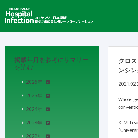
掲載年月を参考にサマリー
クロスト
を読む
ンシン
2026年
2021.02.
2025年
Whole-ge
conventio
2024年
2023年
K. McLea
*
Univers
2022年