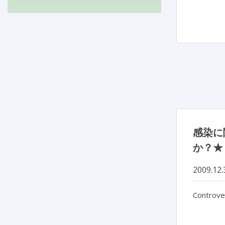
感染に
か？★
2009.12.
Controver