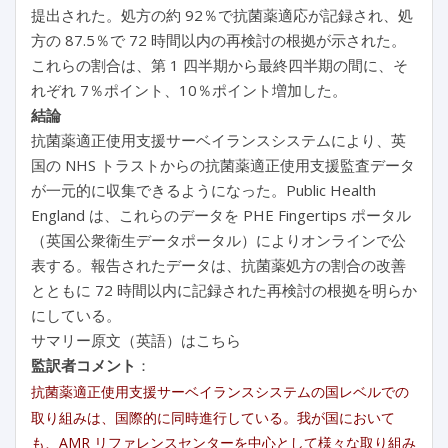
提出された。処方の約 92％で抗菌薬適応が記録され、処
方の 87.5％で 72 時間以内の再検討の根拠が示された。
これらの割合は、第 1 四半期から最終四半期の間に、そ
れぞれ 7％ポイント、10％ポイント増加した。
結論
抗菌薬適正使用支援サーベイランスシステムにより、英
国の NHS トラストからの抗菌薬適正使用支援監査データ
が一元的に収集できるようになった。Public Health
England は、これらのデータを PHE Fingertips ポータル
（英国公衆衛生データポータル）によりオンラインで公
表する。報告されたデータは、抗菌薬処方の割合の改善
とともに 72 時間以内に記録された再検討の根拠を明らか
にしている。
サマリー原文（英語）はこちら
監訳者コメント
：
抗菌薬適正使用支援サーベイランスシステムの国レベルでの
取り組みは、国際的に同時進行している。我が国において
も、AMR リファレンスセンターを中心として様々な取り組み