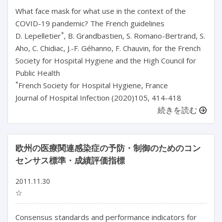
What face mask for what use in the context of the
COVID-19 pandemic? The French guidelines
*
D. Lepelletier
, B. Grandbastien, S. Romano-Bertrand, S.
Aho, C. Chidiac, J.-F. Géhanno, F. Chauvin, for the French
Society for Hospital Hygiene and the High Council for
Public Health
*
French Society for Hospital Hygiene, France
Journal of Hospital Infection (2020)105, 414-418
続きを読む
欧州の医療関連感染症の予防・制御のためのコン
センサス標準・成績評価指標
2011.11.30
☆
Consensus standards and performance indicators for