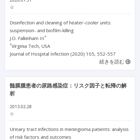
☆
Disinfection and cleaning of heater-cooler units:
suspension- and biofilm-killing
*
J.O. Falkinham III
*
Virginia Tech, USA
Journal of Hospital Infection (2020) 105, 552-557
続きを読む
髄膜腫患者の尿路感染症：リスク因子と転帰の解
析
2013.02.28
☆
Urinary tract infections in meningioma patients: analysis
of risk factors and outcomes