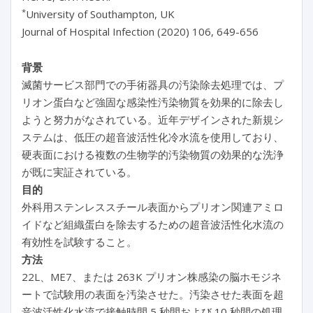
*
University of Southampton, UK
Journal of Hospital Infection (2020) 106, 649-656
背景
滅菌サービス部門での手術器具の汚染除去処理では、プ
リオン蛋白など強固な感染性汚染物質を効果的に除去し
ようと努力がなされている。近年デザインされた新規シ
ステムは、低圧の超音波活性化冷水流を使用しており、
硬表面における複数の生物学的汚染物質の効果的な洗浄
が既に実証されている。
目的
外科用ステンレススチール表面からプリオン関連アミロ
イドなど組織蛋白を除去するための超音波活性化水流の
有効性を試験すること。
方法
22L、ME7、または 263K プリオン株感染の脳ホモジネ
ートで試験用の表面を汚染させた。汚染させた表面を超
音波活性化水流で接触時間 5 秒間および 10 秒間の処理