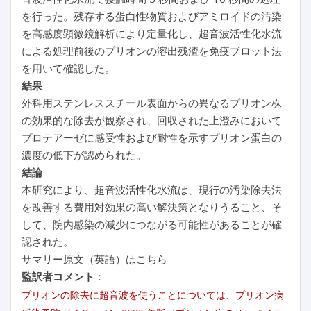
を行った。残存する蛋白性物質およびアミロイドの汚染
を高感度顕微鏡解析により定量化し、超音波活性化水流
による処理前後のプリオンの溶出残渣を免疫ブロット法
を用いて確認した。
結果
外科用ステンレススチール表面からの異なるプリオン株
の効果的な除去が観察され、回収された上澄みにおいて
プロテアーゼに感受性および耐性を示すプリオン蛋白の
濃度の低下が認められた。
結論
本研究により、超音波活性化水流は、現行の汚染除去法
を改善する費用対効果の高い解決策となりうること、そ
して、院内感染の減少につながる可能性があることが確
認された。
サマリー原文（英語）はこちら
監訳者コメント
：
プリオンの除去に超音波を使うことについては、プリオン病