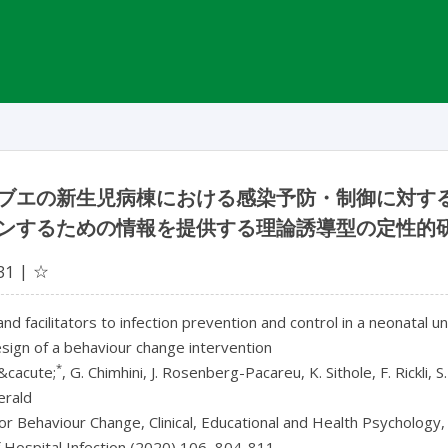
ブエの新生児病棟における感染予防・制御に対す
ンするための情報を提供する理論誘導型の定性的
☆
31
and facilitators to infection prevention and control in a neonatal 
sign of a behaviour change intervention
*
&cacute;
, G. Chimhini, J. Rosenberg-Pacareu, K. Sithole, F. Rickli, 
erald
or Behaviour Change, Clinical, Educational and Health Psychology
f Hospital Infection (2020) 106, 804-811