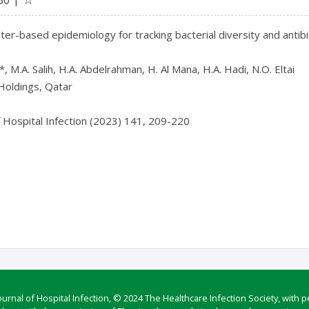
r-based epidemiology for tracking bacterial diversity and antibiot
*, M.A. Salih, H.A. Abdelrahman, H. Al Mana, H.A. Hadi, N.O. Eltai

oldings, Qatar

f Hospital Infection (2023) 141, 209-220

rnal of Hospital Infection, © 2024 The Healthcare Infection Society, with p