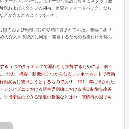
に他のチームメンバーによる不十分な実践に対するスタッフ観
母親およびスタッフの関与、監査とフィードバック、なら
などが含まれるようであった。
子は能力および動機づけの領域に含まれていた。理論に基づ
むための介入を系統的に同定・開発するための基礎付けが得ら
する 5 つのタイミングで漏れなく実施するためには、個々
に、能力、機会、動機の 3 つからなるコンポーネントで行動
動変容に繋げようとするものであり、2011 年に出された
・ジンバブエにおける新生児病棟における感染制御を改善
、手指衛生のできる環境の整備などは中・高所得の国でも