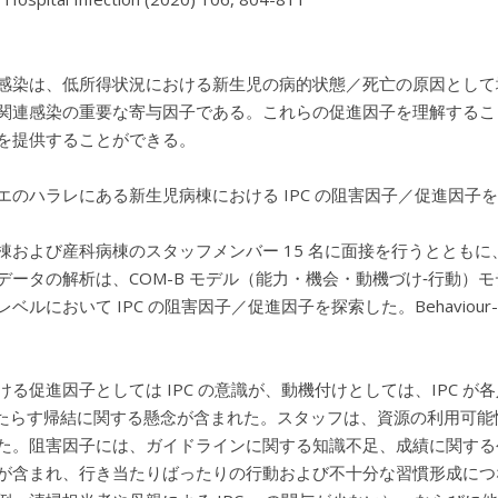
感染は、低所得状況における新生児の病的状態／死亡の原因として
関連感染の重要な寄与因子である。これらの促進因子を理解するこ
を提供することができる。
エのハラレにある新生児病棟における IPC の阻害因子／促進因子
棟および産科病棟のスタッフメンバー 15 名に面接を行うととも
データの解析は、COM-B モデル（能力・機会・動機づけ‐行動
ベルにおいて IPC の阻害因子／促進因子を探索した。Behaviour
ける促進因子としては IPC の意識が、動機付けとしては、IPC
がもたらす帰結に関する懸念が含まれた。スタッフは、資源の利用可能
た。阻害因子には、ガイドラインに関する知識不足、成績に関する
が含まれ、行き当たりばったりの行動および不十分な習慣形成につ