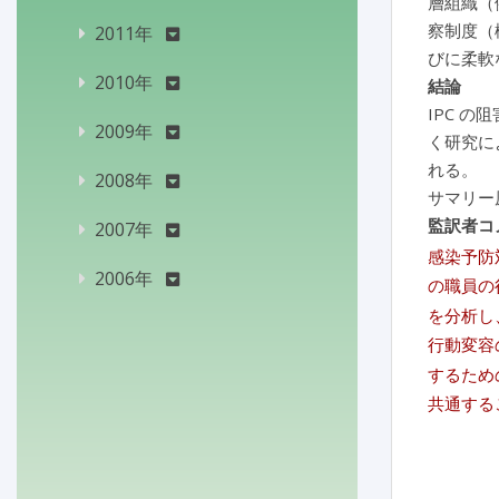
層組織（
察制度（
2011年
びに柔軟
2010年
結論
IPC 
2009年
く研究に
れる。
2008年
サマリー
監訳者コ
2007年
感染予防
2006年
の職員の
を分析し
行動変容
するため
共通する