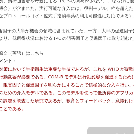
例、清掃担当者や母親による IPC への関与が少ない）、ならび
機会）が含まれた。実行可能な介入には、役割モデル、枠を超えた
なプロトコール（水・擦式手指消毒薬の利用可能性に対応できる）
の阻害因子の大半が機会の領域に含まれていた。一方、大半の促進因
より、低所得状況における IPC の阻害因子と促進因子に取り組
原文（英語）はこちら
メント
：
対策において手指衛生は重要な手技であるが、これを WHO が提唱
行動変容が必要である。COM-B モデルは行動変容を促進するため
、阻害因子と促進因子を明らかにすることで積極的な介入を行い、行
のための介入モデルである。このモデルを使って低所得のアフリカ
の課題を調査した研究であるが、教育とフィードバック、意識付け
ことである。