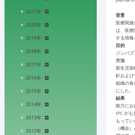
2021年
背景
医療関連
2020年
は、医療
2019年
する情報
目的
2018年
ジンバブ
方法
2017年
新生児病
針および
2016年
組織の各レ
にした。
2015年
結果
2014年
能力にお
IPC 
2013年
もってい
（機会）
2012年