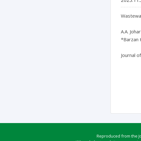
Wastewate
A.A. Johar
*Barzan H
Journal o
Reproduced from the Jou