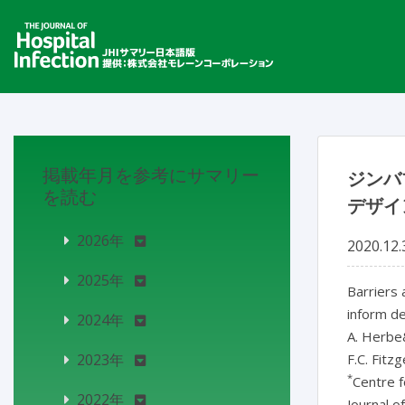
掲載年月を参考にサマリー
ジンバ
を読む
デザイ
2026年
2020.12.
2025年
Barriers 
inform de
2024年
A. Herbe
2023年
F.C. Fitzg
*
Centre f
2022年
Journal o