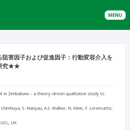
MENU
る阻害因子および促進因子：行動変容介入を
研究★★
unit in Zimbabwe – a theory-driven qualitative study to
S. Chimhuya, S. Manyau, A.S. Walker, N. Klein, F. Lorencatto,
, UCL, UK