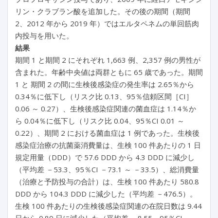
リン・クラブラン酸を追加した。その後の期間（期間
2、2012 年から 2019 年）ではエルタペネムの単回筋肉
内投与を用いた。
結果
期間 1 と期間 2 にそれぞれ 1,663 例、2,357 例の男性が
含まれた。年齢中央値は両群ともに 65 歳であった。期間
1 と 期間 2 の間に生検後感染症の発生率は 2.65％から
0.34％に低下し（リスク比 0.13、95％信頼区間［CI］
0.06 ～ 0.27）、生検後感染症関連の菌血症は 1.14％か
ら 0.04％に低下し（リスク比 0.04、95％CI 0.01 ～
0.22）、期間 2 における菌血症は 1 例であった。生検後
感染症治療の抗菌薬消費量は、生検 100 件あたりの 1 日
規定用量（DDD）で 57.6 DDD から 4.3 DDD に減少し
（平均差 －53.3、95％CI －73.1 ～ －33.5）、総消費量
（治療と予防投与の合計）は、生検 100 件あたり 580.8
DDD から 104.3 DDD に減少した（平均差 －476.5）。
生検 100 件あたりの生検後感染症関連の在院日数は 9.44
日から 0.89 日に減少した（平均差 －8.55、95％CI －