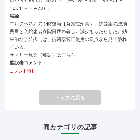
12.31 ～ －4.79）。
結論
エルタペネムの予防投与は有効性が高く、抗菌薬の総消
費量と入院患者在院日数の著しい減少をもたらした。効
果的な予防投与は、抗菌薬適正使用の観点から見て優れ
ている。
サマリー原文（英語）はこちら
監訳者コメント
：
コメント無し
トップに戻る
同カテゴリの記事