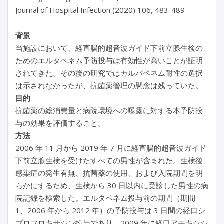
Journal of Hospital Infection (2020) 106, 483-489
背景
当施設において、経直腸的超音波ガイド下前立腺生検の
ためのエルタペネム予防投与は有効性が高いことが証明
されてきた。その後の研究ではカルバペネム耐性の選択
は示されなかったが、抗菌薬管理の懸念は残っていた。
目的
抗菌薬の総消費量と病院環境への曝露に対する本予防投
与の効果を評価すること。
方法
2006 年 11 月から 2019 年 7 月に経直腸的超音波ガイド
下前立腺生検を受けたすべての男性が含まれた。生検後
感染症の発生有無、抗菌薬の使用、および入院期間を明
らかにするため、生検から 30 日以内に受診した男性の病
院記録を検索した。エルタペネム投与前の期間（期間
1、2006 年から 2012 年）の予防投与は 3 日間の経口シ
プロフロキサシン投与であり、2009 年に経口アモキシシ