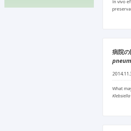
In vivo e
preserva
病院の
pneum
2014.11.
What may
Klebsiell