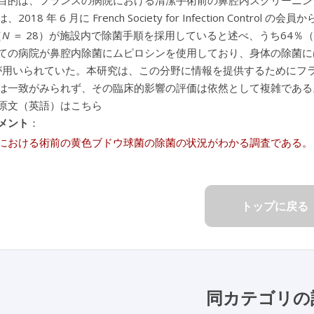
目的は、フランスの病院における清潔手術前の鼻腔内スクリーニン
2018 年 6 月に French Society for Infection Co
（
N
＝ 28）が施設内で除菌手順を採用していると述べ、うち64％（
ての病院が鼻腔内除菌にムピロシンを使用しており、身体の除菌に
）が用いられていた。本研究は、この分野に情報を提供するために
は一致がみられず、その臨床的影響の評価は依然として複雑である
原文（英語）はこちら
メント
：
における術前の黄色ブドウ球菌の除菌の状況がわかる調査である。
トップに戻る
同カテゴリの