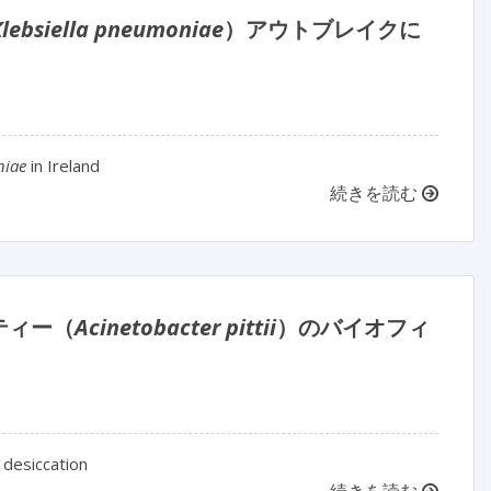
Klebsiella pneumoniae
）アウトブレイクに
niae
in Ireland
続きを読む
ティー（
Acinetobacter pittii
）のバイオフィ
 desiccation