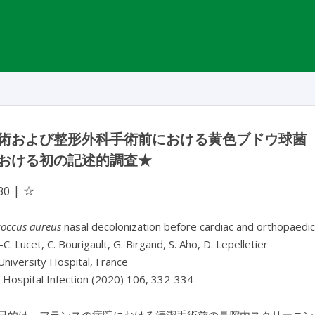
術および整形外科手術前における黄色ブドウ球菌
おける初の記述的調査★
☆
30
coccus aureus
nasal decolonization before cardiac and orthopaedic 
J-C. Lucet, C. Bourigault, G. Birgand, S. Aho, D. Lepelletier
niversity Hospital, France
f Hospital Infection (2020) 106, 332-334