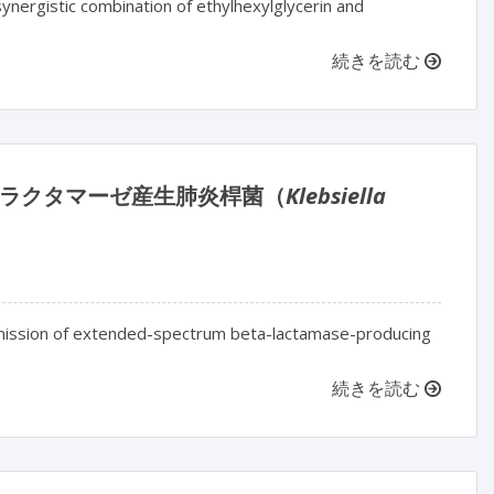
 synergistic combination of ethylhexylglycerin and
続きを読む
-ラクタマーゼ産生肺炎桿菌（
Klebsiella
smission of extended-spectrum beta-lactamase-producing
続きを読む