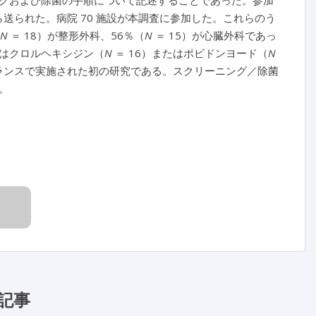
グおよび除菌の手順について記述することであった。参加
ntrol の会員から送られた。病院 70 施設が本調査に参加した。これらのう
N
＝ 18）が整形外科、56％（
N
＝ 15）が心臓外科であっ
はクロルヘキシジン（
N
＝ 16）またはポビドンヨード（
N
フランスで実施された初の研究である。スクリーニング／除菌
。
記事