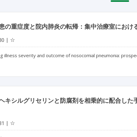
患の重症度と院内肺炎の転帰：集中治療室におけ
☆
30
g illness severity and outcome of nosocomial pneumonia: prospect
ヘキシルグリセリンと防腐剤を相乗的に配合した
☆
31