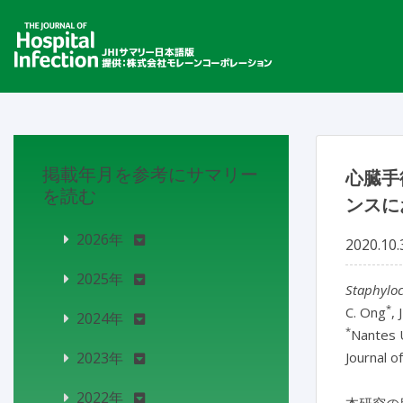
掲載年月を参考にサマリー
心臓手
を読む
ンスに
2026年
2020.10.
2025年
Staphylo
*
C. Ong
, 
2024年
*
Nantes U
2023年
Journal o
2022年