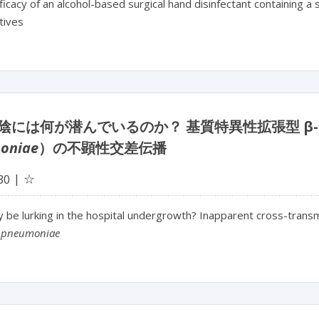
fficacy of an alcohol-based surgical hand disinfectant containing a
tives
陰には何が潜んでいるのか？ 基質特異性拡張型 β
oniae
）の不顕性交差伝播
☆
30
 be lurking in the hospital undergrowth? Inapparent cross-tran
a pneumoniae