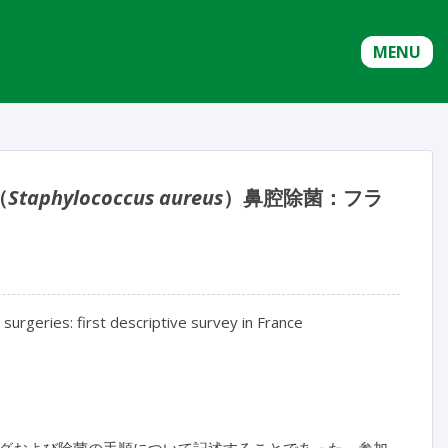
MENU
（
Staphylococcus aureus
）鼻腔除菌：フラ
surgeries: first descriptive survey in France