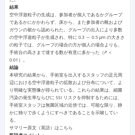
結果
空中浮遊粒子の生成は、参加者が個人であるかグループ
であるかにかかわらず、床から、また参加者の靴および
ガウンの裾から認められた。グループの出入により多数
の空中浮遊粒子が生成され、特に 0.3 ～ 0.5 µm の大きさ
の粒子では、グループの場合の方が個人の場合よりも、
手術台の高さまで達する数が有意に多かった（
P
＜
0.01）。
結論
本研究の結果から、手術室を出入するスタッフの足元周
辺における空中浮遊粒子の拡散および分布について、よ
り明確な実態像が得られている。これらの結果は、細菌
汚染の発生率ならびに SSI リスクを抑制するためには、
手術室スタッフは無菌区域の近傍では、可能な限り、静
かに独りで歩くようにすべきであることを示唆してい
る。
サマリー原文（英語）はこちら
監訳者コメント
：