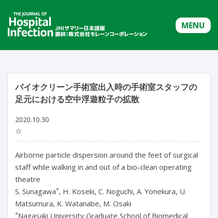
MENU
バイオクリーン手術室出入時の手術室スタッフの
足元における空中浮遊粒子の拡散
2020.10.30
☆
Airborne particle dispersion around the feet of surgical
staff while walking in and out of a bio-clean operating
theatre
*
S. Sunagawa
, H. Koseki, C. Noguchi, A. Yonekura, U.
Matsumura, K. Watanabe, M. Osaki
*
Nagasaki University Graduate School of Biomedical