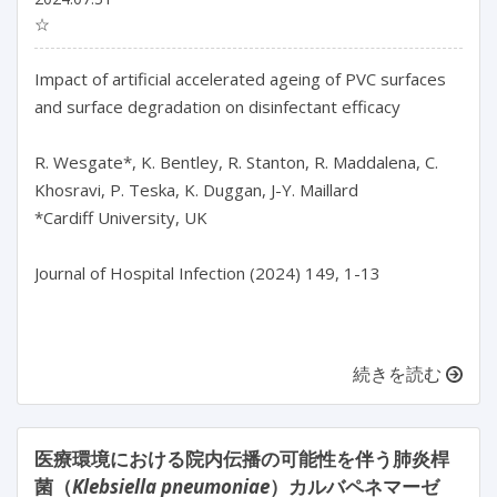
☆
Impact of artificial accelerated ageing of PVC surfaces 
and surface degradation on disinfectant efficacy

R. Wesgate*, K. Bentley, R. Stanton, R. Maddalena, C. 
Khosravi, P. Teska, K. Duggan, J-Y. Maillard

*Cardiff University, UK

Journal of Hospital Infection (2024) 149, 1-13

続きを読む
医療環境における院内伝播の可能性を伴う肺炎桿
菌（
Klebsiella pneumoniae
）カルバペネマーゼ