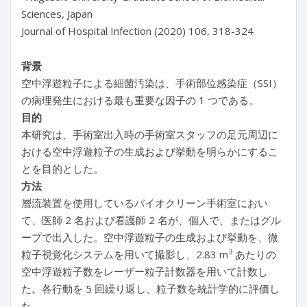
Sciences, Japan
Journal of Hospital Infection (2020) 106, 318-324
背景
空中浮遊粒子による細菌汚染は、手術部位感染症（SSI）
の病理発生における最も重要な因子の 1 つである。
目的
本研究は、手術室出入時の手術室スタッフの足元周辺に
おける空中浮遊粒子の生成および挙動を明らかにするこ
とを目的とした。
方法
層流装置を使用しているバイオクリーン手術室におい
て、医師 2 名および看護師 2 名が、個人で、またはグル
ープで出入した。空中浮遊粒子の生成および挙動を、微
3
粒子視覚化システムを用いて撮影し、2.83 m
あたりの
空中浮遊粒子数をレーザー粒子計数器を用いて計数し
た。各行動を 5 回繰り返し、粒子数を統計学的に評価し
た。