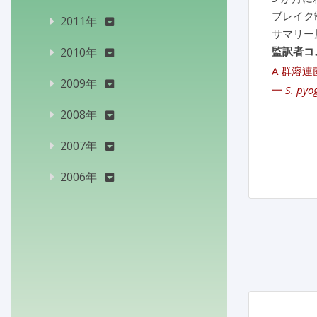
ブレイク
2011年
サマリー
監訳者コ
2010年
A 群溶連
2009年
一
S. pyo
2008年
2007年
2006年