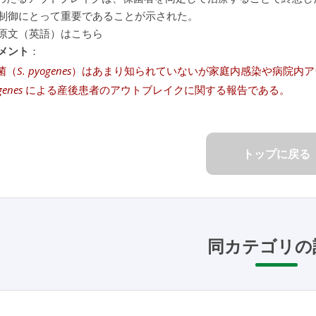
制御にとって重要であることが示された。
原文（英語）はこちら
メント
：
菌（
S. pyogenes
）はあまり知られていないが家庭内感染や病院内アウ
genes
による産後患者のアウトブレイクに関する報告である。
トップに戻る
同カテゴリの