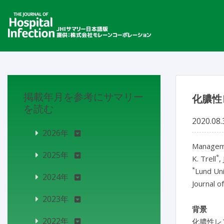
掲載年月を参考にサマリー
化膿性
を読む
2020.08.
2026年
Manageme
2025年
*
K. Trell
,
*
Lund Un
2024年
Journal o
2023年
背景
2022年
化膿性レ