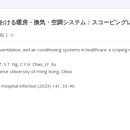
おける暖房・換気・空調システム：スコーピング
☆
30
ventilation, and air-conditioning systems in healthcare: a scoping 
*, S.T. Ng, C.Y.H. Chao, J.F. Xu

ese University of Hong Kong, China

f Hospital Infection (2023) 141, 33-40
