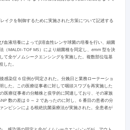
レイクを制御するために実施された方策について記述する
び血液培養によってβ溶血性レンサ球菌の培養を行い、細菌
ALDI-TOF MS）により細菌種を同定し、
emm
型を決
して全ゲノムシークエンシングを実施した。複数部位塩基
較した。
後感染症 6 症例が同定された。分娩日と業務ローテーショ
が判明した。この医療従事者に対して咽頭スワブを再実施した
この医療従事者の分離株と疫学的に関連しており、その家族
P 数の差は 0 ～ 2 であったのに対し、6 番目の患者の分
ァンピシンによる根絶抗菌薬療法が実施された。全患者が
した。感染源の同定と全ゲノムシークエンシングが、アウト