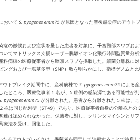
において
S. pyogenes emm75
が原因となった産後感染症のアウトブ
染症の徴候および症状を呈した患者を対象に、子宮頸部スワブおよ
ついてマトリックス支援レーザー脱離イオン化飛行時間型質量分析法（M
産科病棟の医療従事者から咽頭スワブを採取した。細菌分離株に対
ピングおよび一塩基多型（SNP）数を明らかにし、指標ゲノムと比
のアウトブレイク期間中に、産科病棟で
S. pyogenes emm75
による産
したところ、医療従事者 1 名が、5 症例の感染源である可能性
S. pyogenes emm75
が分離された。患者から分離された 5 株は、
2 株は同じ配列型（ST49）であり、医療従事者自身の分離株との SN
関連は認められなかった。保菌者に対し、クリンダマイシンとリフ
薬療法を受け、回復した。
にわたるアウトブレイクは、保菌者を同定して治療することで終息