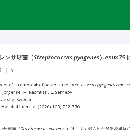
レンサ球菌（
Streptococcus pyogenes
）
emm75
☆
31
nt of an outbreak of postpartum
Streptococcus pyogenes emm7
 J. Jörgense, M. Rasmuss , E. Senneby
iversity, Sweden
f Hospital Infection (2020) 105, 752-756
ンサ球菌（
Streptococcus pyogenes
）は、良く知られた産後感染症