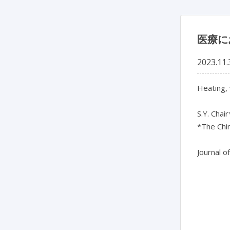
医療に
2023.11.
Heating, 
S.Y. Chair
*The Chin
Journal o