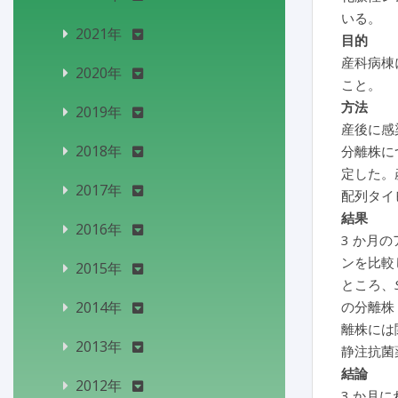
いる。
2021年
目的
産科病棟
2020年
こと。
方法
2019年
産後に感
2018年
分離株に
定した。
2017年
配列タイ
結果
2016年
3 か月
ンを比較
2015年
ところ、
2014年
の分離株 
離株には
2013年
静注抗菌
結論
2012年
3 か月