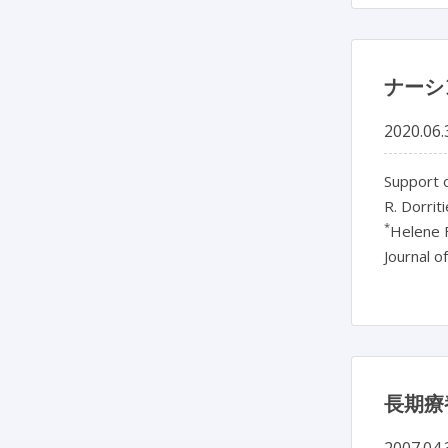
ナーシ
2020.06.
Support 
R. Dorriti
*
Helene F
Journal o
長期療
2007.04.