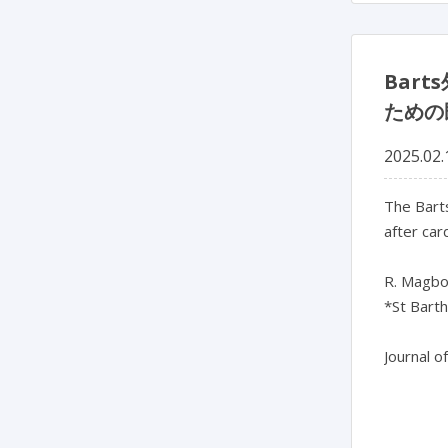
Bar
ための
2025.02.
The Barts
after car
R. Magboo
*St Bart
Journal o