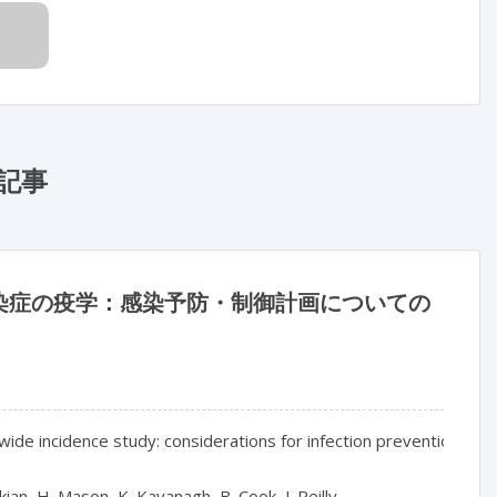
記事
染症の疫学：感染予防・制御計画についての
ide incidence study: considerations for infection prevention and c
ian, H. Mason, K. Kavanagh, B. Cook, J. Reilly
