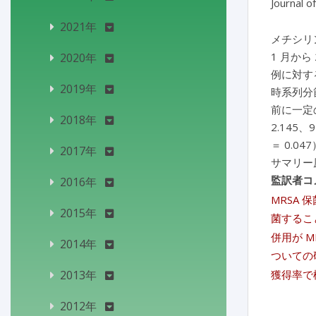
Journal o
2021年
メチシリン耐
1 月から
2020年
例に対す
2019年
時系列分
前に一定の
2018年
2.145、9
＝ 0.
2017年
サマリー
監訳者コ
2016年
MRSA
2015年
菌するこ
併用が 
2014年
ついての
2013年
獲得率で
2012年