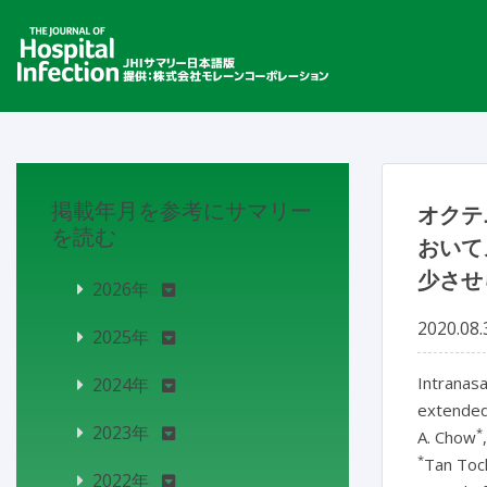
掲載年月を参考にサマリー
オクテ
を読む
おいてメ
少させ
2026年
2020.08.
2025年
Intranasa
2024年
extended 
2023年
*
A. Chow
*
Tan Toc
2022年