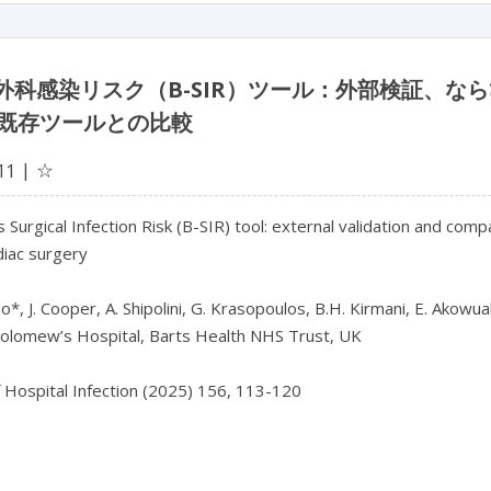
ts外科感染リスク（B-SIR）ツール：外部検証、
既存ツールとの比較
☆
11
 Surgical Infection Risk (B-SIR) tool: external validation and compar
diac surgery

*, J. Cooper, A. Shipolini, G. Krasopoulos, B.H. Kirmani, E. Akowuah
holomew’s Hospital, Barts Health NHS Trust, UK

f Hospital Infection (2025) 156, 113-120
