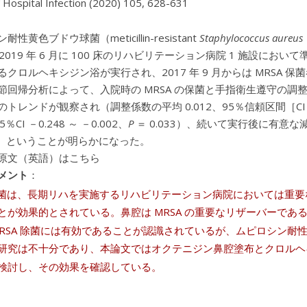
f Hospital Infection (2020) 105, 628-631
性黄色ブドウ球菌（meticillin-resistant
Staphylococcus aureus
 2019 年 6 月に 100 床のリハビリテーション病院 1 施設
るクロルヘキシジン浴が実行され、2017 年 9 月からは MRSA
節回帰分析によって、入院時の MRSA の保菌と手指衛生遵守の調
トレンドが観察され（調整係数の平均 0.012、95％信頼区間［CI］
5％CI －0.248 ～ －0.002、
P
＝ 0.033）、続いて実行後に有意な減少が
047）ということが明らかになった。
原文（英語）はこちら
メント
：
 保菌は、長期リハを実施するリハビリテーション病院においては重
とが効果的とされている。鼻腔は MRSA の重要なリザーバーで
MRSA 除菌には有効であることが認識されているが、ムピロシン
研究は不十分であり、本論文ではオクテニジン鼻腔塗布とクロルヘキシ
検討し、その効果を確認している。