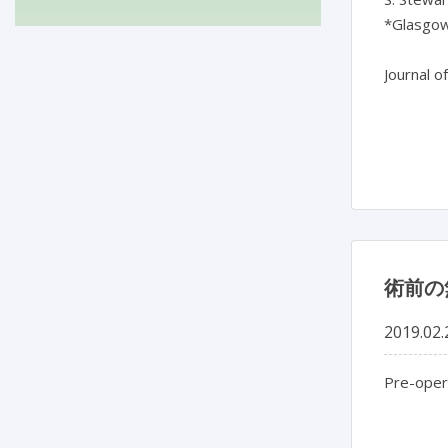
*Glasgow
Journal o
術前の
2019.02.
Pre-opera