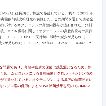
；MRSA）は長期ケア施設で蔓延している。我々は 2013 年
において準実験的前後比較研究を実施した。この期間を通じて患者全
 保菌者に対するオクテニジンの鼻腔内投与が追加された。分割
整後、MRSA 獲得に関してオクテニジンの鼻腔内投与の実行
－0.037 ～ 0.06）、実行時に即時の減少が見られ（－
見られた（－0.125、95％CI －0.248 ～ －0.002、
P
要な問題であり、鼻腔や皮膚の保菌は感染源となるため、除
あるため、ムピロシンによる鼻腔除菌とクロルヘキシジン浴の
耐性が問題化している。オクテニジンによる鼻腔の除菌効果に
ジン浴の併用によるMRSA 除菌効果を院内でのMRSA