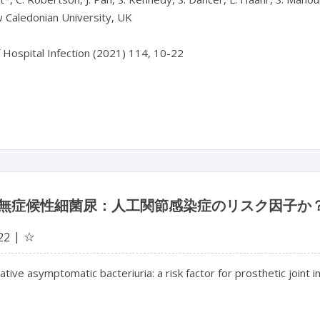
 Caledonian University, UK

f Hospital Infection (2021) 114, 10-22

無症候性細菌尿：人工関節感染症のリスク因子か
☆
22
tive asymptomatic bacteriuria: a risk factor for prosthetic joint i