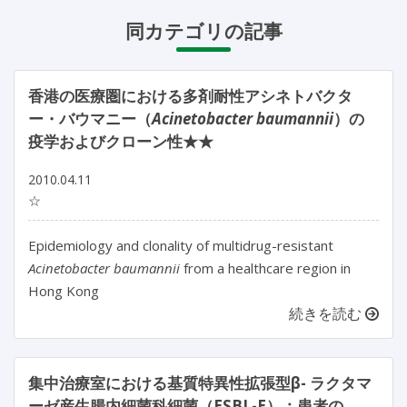
同カテゴリの記事
香港の医療圏における多剤耐性アシネトバクタ
ー・バウマニー（
Acinetobacter baumannii
）の
疫学およびクローン性★★
2010.04.11
☆
Epidemiology and clonality of multidrug-resistant
Acinetobacter baumannii
from a healthcare region in
Hong Kong
続きを読む
集中治療室における基質特異性拡張型β- ラクタマ
ーゼ産生腸内細菌科細菌（ESBL-E）：患者の