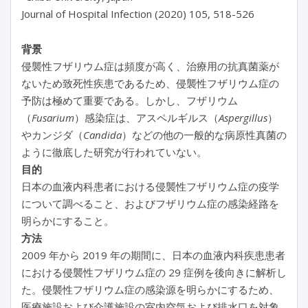
Journal of Hospital Infection (2020) 105, 518-526
背景
侵襲性フザリウム症は頻度が高く、治療用の抗真菌薬が
ないため致死性疾患であるため、侵襲性フザリウム症の
予防は極めて重要である。しかし、フザリウム
（
Fusarium
）感染症は、アスペルギルス（
Aspergillus
）
やカンジダ（
Candida
）などの他の一般的な病原性真菌の
ように徹底した研究が行われていない。
目的
日本の血液内科患者における侵襲性フザリウム症の疫学
について調べること、およびフザリウム症の感染経路を
明らかにすること。
方法
2009 年から 2019 年の期間に、日本の血液内科疾患患者
における侵襲性フザリウム症の 29 症例を後向きに解析し
た。侵襲性フザリウム症の感染源を明らかにするため、
医療施設および介護施設の室内空気および排水口を対象