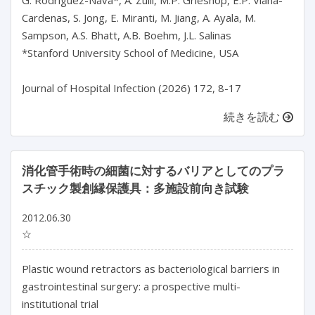
G. Rodriguez-Nava*, A. Zulli, M.P. Grieshop, E.P. Viana-
Cardenas, S. Jong, E. Miranti, M. Jiang, A. Ayala, M. 
Sampson, A.S. Bhatt, A.B. Boehm, J.L. Salinas

*Stanford University School of Medicine, USA

続きを読む
消化管手術時の細菌に対するバリアとしてのプラ
スチック製創縁保護具：多施設前向き試験
2012.06.30
☆
Plastic wound retractors as bacteriological barriers in
gastrointestinal surgery: a prospective multi-
institutional trial