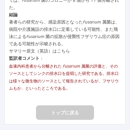
た。
結論
著者らの研究から、感染原因となった
Fusarium
属菌は、
病院や介護施設の排水口に定着している可能性、また飛
沫による
Fusarium
菌の拡散が侵襲性フザリウム症の原因
である可能性が示唆される。
サマリー原文（英語）はこちら
監訳者コメント
：
血液内科患者から分離された
Fusarium
属菌の評価と、その
ソースとしてシンクの排水口を提唱した研究である。排水口
は様々な微生物のソースとして報告されているが、フサリウ
ムもか、といったところである。
トップに戻る