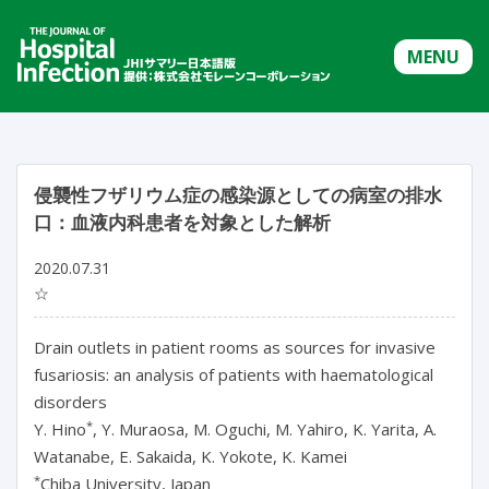
MENU
侵襲性フザリウム症の感染源としての病室の排水
口：血液内科患者を対象とした解析
2020.07.31
☆
Drain outlets in patient rooms as sources for invasive
fusariosis: an analysis of patients with haematological
disorders
*
Y. Hino
, Y. Muraosa, M. Oguchi, M. Yahiro, K. Yarita, A.
Watanabe, E. Sakaida, K. Yokote, K. Kamei
*
Chiba University, Japan