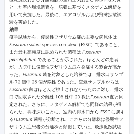
とした室内環境調査を、培養に基づくメタゲノム解析を
用いて実施した。最後に、エアロゾルおよび飛沫拡散試
験を実施した。
結果
疫学試験から、侵襲性フザリウム症の主要な病原体は
Fusarium solani
species complex（FSSC）であること、
また最も高頻度に認められた菌種は
Fusarium
petroliphilum
であることが示された。ほとんどの患者
が、入院中に侵襲性フザリウム症を発症する割合が高か
った。
Fusarium
菌を対象とした培養では、排水口サンプ
ル 72 個中 26 個が陽性であった。空気サンプルからは
Fusarium
菌はほとんど検出されなかったのに対し、排水
口で回収された分離株 108 株中 29 株は
Fusarium
菌と同
定された。さらに、メタゲノム解析でも同様の結果が得
られた。興味深いことに、室内の排水口から FSSC に属す
る
Fusarium
菌種が分離され、これらの分離株は侵襲性フ
ザリウム症患者の分離株と類似していた。飛沫拡散試験
では、
Fusarium
菌のコロニーが 8 個から 17 個分離され