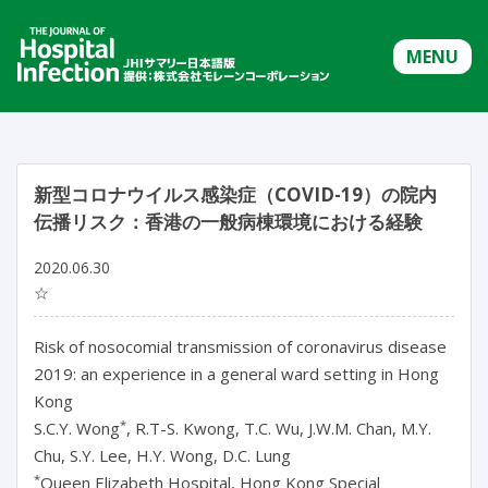
MENU
新型コロナウイルス感染症（COVID-19）の院内
伝播リスク：香港の一般病棟環境における経験
2020.06.30
☆
Risk of nosocomial transmission of coronavirus disease
2019: an experience in a general ward setting in Hong
Kong
*
S.C.Y. Wong
, R.T-S. Kwong, T.C. Wu, J.W.M. Chan, M.Y.
Chu, S.Y. Lee, H.Y. Wong, D.C. Lung
*
Queen Elizabeth Hospital, Hong Kong Special