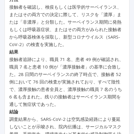
接触者を確認し、検疫もしくは医学的サーベイランス、
またはその両方での決定に際して、リスクを「濃厚」ま
たは「非濃厚」と分類した。サーベイランス期間に発熱
もしくは呼吸器症状、またはその両方がみられた接触者
から呼吸器検体を採取し、新型コロナウイルス（SARS-
CoV-2）の検査を実施した。
結果
接触者追跡により、職員 71 名、患者 49 例が確認され、
職員 7 名と患者 10 例が「濃厚接触者」の基準に合致し
た。28 日間のサーベイランスの終了時点で、接触者 52
例において 76 回の検査が実施されており、すべて陰性
で、濃厚接触の患者全員と、濃厚接触の職員 7 名のうち
6 名も含まれた。残りの接触者はサーベイランス期間を
通して無症状であった。
結論
調査結果から、SARS-CoV-2 は空気感染経路により蔓延
しないことが示唆され、院内伝播は、サージカルマスク
着用、手指衛生、環境衛生など基本的な感染制御策を注