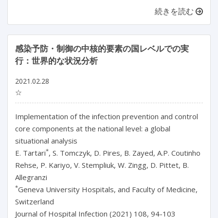
続きを読む
感染予防・制御の中核的要素の国レベルでの実
行：世界的な状況分析
2021.02.28
☆
Implementation of the infection prevention and control
core components at the national level: a global
situational analysis
*
E. Tartari
, S. Tomczyk, D. Pires, B. Zayed, A.P. Coutinho
Rehse, P. Kariyo, V. Stempliuk, W. Zingg, D. Pittet, B.
Allegranzi
*
Geneva University Hospitals, and Faculty of Medicine,
Switzerland
Journal of Hospital Infection (2021) 108, 94-103