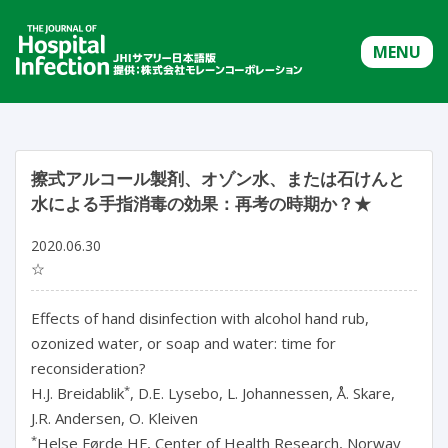
MENU
擦式アルコール製剤、オゾン水、または石けんと
水による手指消毒の効果：再考の時期か？★
2020.06.30
☆
Effects of hand disinfection with alcohol hand rub,
ozonized water, or soap and water: time for
reconsideration?
*
H.J. Breidablik
, D.E. Lysebo, L. Johannessen, Å. Skare,
J.R. Andersen, O. Kleiven
*
Helse Førde HF, Center of Health Research, Norway