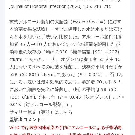
Journal of Hospital Infection (2020) 105, 213-215
擦式アルコール製剤の大腸菌（
Escherichia coli
）に対す
る除菌効果を試験し、オゾン処理した水道水または石け
んと水を用いた手洗いと比較した。アルコール製剤は参
加者 35 人中 10 人においてすべての細菌を除菌したが、
消毒後の残存の平均は 2,330（標準偏差［SD］4,227）
cfu/mL であった。一方、オゾン水は参加者 55 人中 10
人においてすべての細菌を除菌し、残存の平均はわずか
538（SD 801）cfu/mL であった（
P
＝ 0.045）。石けん
による手洗いは最も効果的であり、参加者 20 人中 6 人
において細菌を完全に除菌し、残存の平均は 98（SD
139）cfu/mL であった（
P
＝ 0.048［対オゾン水］、
P
＝
0.018［対アルコール製剤］）。
サマリー原文（英語）はこちら
監訳者コメント
：
WHO では医療関連感染の予防にアルコールによる手指消毒