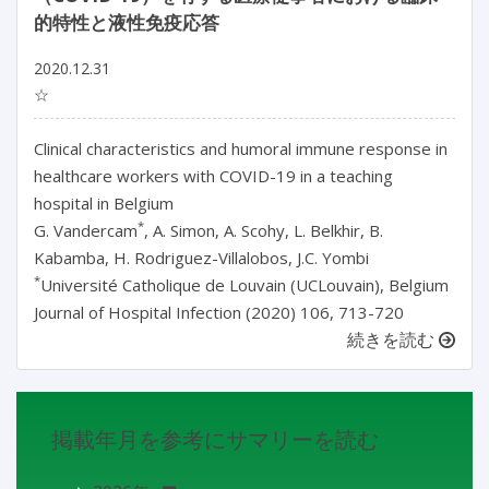
的特性と液性免疫応答
2020.12.31
☆
Clinical characteristics and humoral immune response in
healthcare workers with COVID-19 in a teaching
hospital in Belgium
*
G. Vandercam
, A. Simon, A. Scohy, L. Belkhir, B.
Kabamba, H. Rodriguez-Villalobos, J.C. Yombi
*
Université Catholique de Louvain (UCLouvain), Belgium
Journal of Hospital Infection (2020) 106, 713-720
続きを読む
掲載年月を参考にサマリーを読む