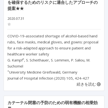
を確保するためのリスクに適合したアプローチの
提案★★
2020.07.31
☆
COVID-19-associated shortage of alcohol-based hand
rubs, face masks, medical gloves, and gowns: proposal
for a risk-adapted approach to ensure patient and
healthcare worker safety
*
G. Kampf
, S. Scheithauer, S. Lemmen, P. Saliou, M.
Suchomel
*
University Medicine Greifswald, Germany
Journal of Hospital Infection (2020) 105, 424-427
続きを読む
カテーテル閉塞の予防のための弱有機酸の相乗効