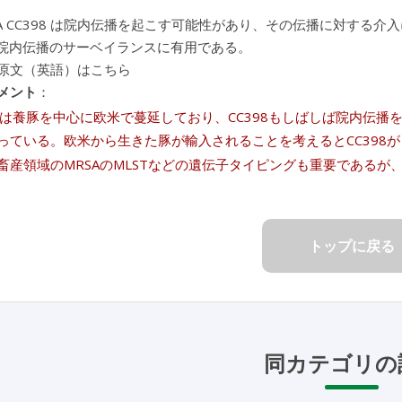
RSA CC398 は院内伝播を起こす可能性があり、その伝播に対する介
 の院内伝播のサーベイランスに有用である。
原文（英語）はこちら
メント
：
RSAは養豚を中心に欧米で蔓延しており、CC398もしばしば院内伝
っている。欧米から生きた豚が輸入されることを考えるとCC398が日
畜産領域のMRSAのMLSTなどの遺伝子タイピングも重要である
トップに戻る
同カテゴリの