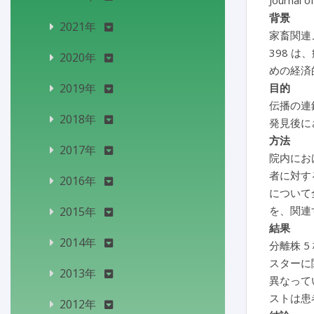
Journal o
背景
2021年
家畜関連メチ
398 
2020年
めの経済
2019年
目的
伝播の連
2018年
発見後に
方法
2017年
院内にお
者に対する
2016年
について
を、関連
2015年
結果
2014年
分離株 
スターに
2013年
異なって
ストは患者
2012年