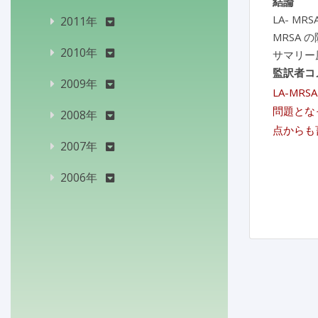
結論
LA- M
2011年
MRSA
2010年
サマリー
監訳者コ
2009年
LA-M
問題とな
2008年
点からも
2007年
2006年