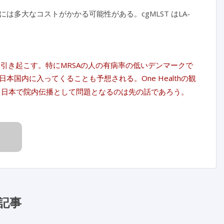
入には多大なコストがかかる可能性がある。cgMLST はLA-
播を引き起こす。特にMRSAの人の有病率の低いデンマークで
本国内に入ってくることも予想される。One Healthの観
が、日本で院内伝播として問題となるのは先の話であろう。
記事