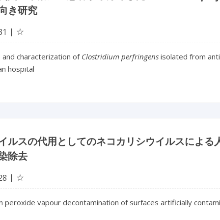
向き研究
☆
31
 and characterization of
Clostridium perfringens
isolated from ant
an hospital
イルスの代用としてのネコカリシウイルスによる
染除去
☆
28
peroxide vapour decontamination of surfaces artificially contamin