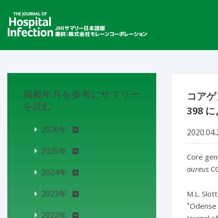
掲載年月を参考にサマリー
コアゲ
を読む
398
2026年
2020.04.
2025年
Core geno
aureus
CC
2024年
2023年
M.L. Slot
*
Odense 
2022年