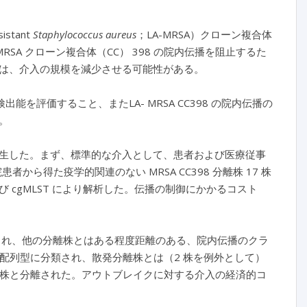
istant
Staphylococcus aureus
；LA-MRSA）クローン複合体
SA クローン複合体（CC） 398 の院内伝播を阻止するた
は、介入の規模を減少させる可能性がある。
を評価すること、またLA- MRSA CC398 の院内伝播の
。
5 例が発生した。まず、標準的な介入として、患者および医療従事
から得た疫学的関連のない MRSA CC398 分離株 17 株
cgMLST により解析した。伝播の制御にかかるコスト
められ、他の分離株とはある程度距離のある、院内伝播のクラ
同じ配列型に分類され、散発分離株とは（2 株を例外として）
の分離株と分離された。アウトブレイクに対する介入の経済的コ