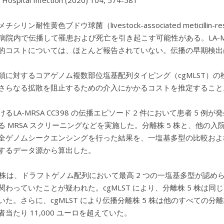
f Hospital Infection (2020) 104, 574-581
シリン耐性黄色ブドウ球菌（livestock-associated meticillin-res
は、病院内で伝播して罹患および死亡を引き起こす可能性がある。LA-MR
的コストについては、ほとんど報告されていない。伝播の早期検出
鎖に対するコアゲノム複数部位塩基配列タイピング（cgMLST）の検出能
さらなる拡散を阻止するための介入にかかるコストを推定すること
けるLA-MRSA CC398 の伝播エピソード 2 件において患者 
 MRSA スクリーニングなどを実施した。分離株 5 株と、他の入院患者
全ゲノムシークエンシングを行った結果を、一塩基多型の比較および 
するデータ源から算出した。
5 株は、ドラフトゲノム配列において最高 2 つの一塩基多型が認
関わっていたことが疑われた。cgMLST により、分離株 5 株は
いた。さらに、cgMLST により伝播分離株 5 株は他のすべて
当たり 11,000 ユーロを超えていた。