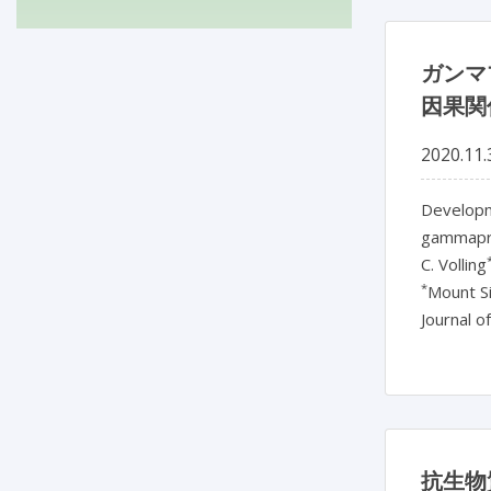
ガンマ
因果関
2020.11.
Developme
gammapro
C. Volling
*
Mount Si
Journal o
抗生物