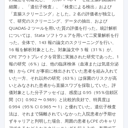
細菌」、「遺伝子検査」、「検査による検出」および
「直腸スクリーニング」とした。2 名の評価者が独立し
て、研究のスクリーニング、データの抽出、および
QUADAS-2 ツールを用いた質の評価を行った。統計解析
については、Stata ソフトウェアを用いて二変量解析を行
った。全体で、143 報の論文のスクリーニングを行い、
16 報を解析対象とした。対象論文中 5 報（31％）が、
CPE アウトブレイクを背景に実施された研究であった。1
報の研究（6％）は、他の臨床検体（血液または気道分泌
物）から CPE が事前に検出されていた患者を組み入れて
いた一方、それ以外の研究（63％）は保菌のリスクが高
いとみなされた患者から直腸スワブを採取していた。評
価対象とした分子アッセイは、感度は 0.95（95％信頼区
間［CI］0.902 〜 0.989）と比較的良好で、特異度は
0.994（95％ CI 0.965 〜 1）と優れていた。遺伝子検査
法は、それまで隔離されていなかった入院患者が予期せ
ずキャリアと判明した場合、周囲の患者もCPE のキャリ
アであるかどうかスクリーニングを行う上で、有用で正