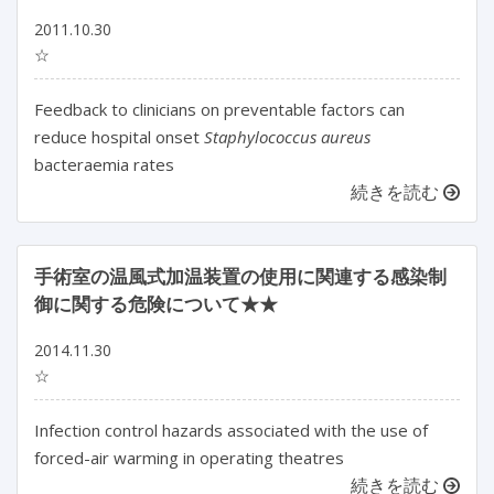
2011.10.30
☆
Feedback to clinicians on preventable factors can
reduce hospital onset
Staphylococcus aureus
bacteraemia rates
続きを読む
手術室の温風式加温装置の使用に関連する感染制
御に関する危険について★★
2014.11.30
☆
Infection control hazards associated with the use of
forced-air warming in operating theatres
続きを読む