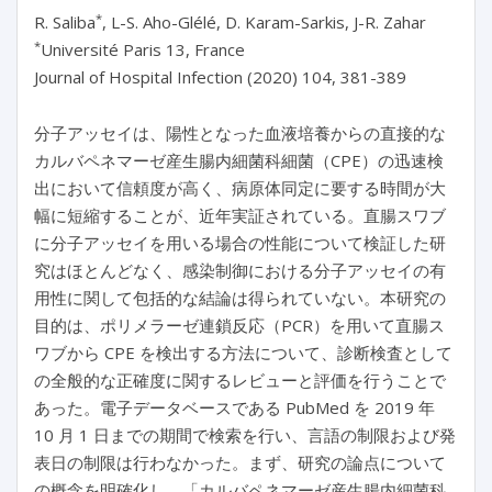
*
R. Saliba
, L-S. Aho-Glélé, D. Karam-Sarkis, J-R. Zahar
*
Université Paris 13, France
Journal of Hospital Infection (2020) 104, 381-389
分子アッセイは、陽性となった血液培養からの直接的な
カルバペネマーゼ産生腸内細菌科細菌（CPE）の迅速検
出において信頼度が高く、病原体同定に要する時間が大
幅に短縮することが、近年実証されている。直腸スワブ
に分子アッセイを用いる場合の性能について検証した研
究はほとんどなく、感染制御における分子アッセイの有
用性に関して包括的な結論は得られていない。本研究の
目的は、ポリメラーゼ連鎖反応（PCR）を用いて直腸ス
ワブから CPE を検出する方法について、診断検査として
の全般的な正確度に関するレビューと評価を行うことで
あった。電子データベースである PubMed を 2019 年
10 月 1 日までの期間で検索を行い、言語の制限および発
表日の制限は行わなかった。まず、研究の論点について
の概念を明確化し、「カルバペネマーゼ産生腸内細菌科