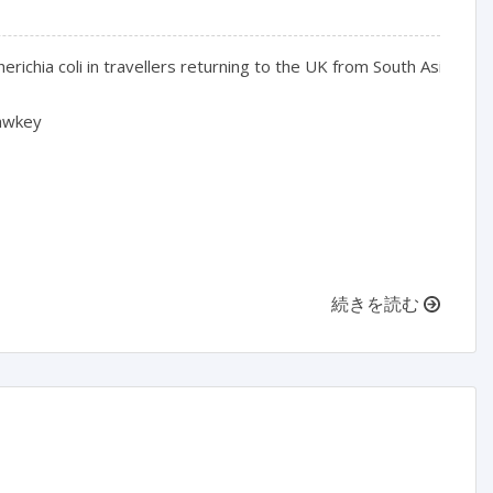
ichia coli in travellers returning to the UK from South Asia

awkey

続きを読む