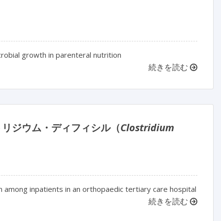
robial growth in parenteral nutrition
続きを読む
トリジウム・ディフィシル（
Clostridium
n among inpatients in an orthopaedic tertiary care hospital
続きを読む