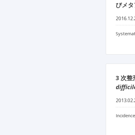
びメタ
2016.12.
Systemati
3 次
difficil
2013.02.
Incidence