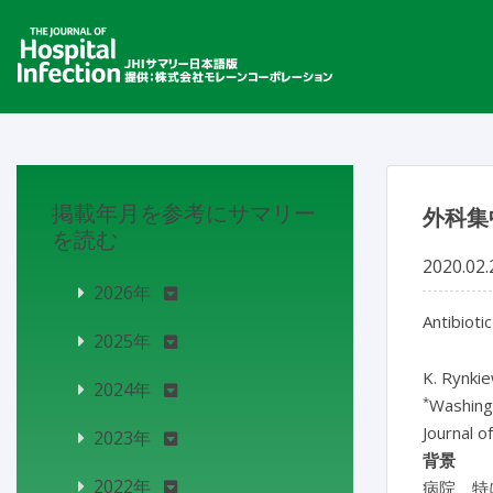
掲載年月を参考にサマリー
外科集
を読む
2020.02.
2026年
Antibioti
2025年
K. Rynkie
2024年
*
Washingt
Journal o
2023年
背景
2022年
病院、特