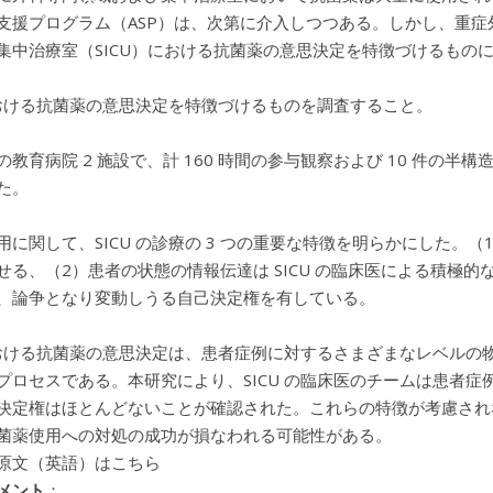
支援プログラム（ASP）は、次第に介入しつつある。しかし、重
集中治療室（SICU）における抗菌薬の意思決定を特徴づけるもの
 における抗菌薬の意思決定を特徴づけるものを調査すること。
の教育病院 2 施設で、計 160 時間の参与観察および 10 件
た。
用に関して、SICU の診療の 3 つの重要な特徴を明らかにした。（
せる、（2）患者の状態の情報伝達は SICU の臨床医による積極的
、論争となり変動しうる自己決定権を有している。
 における抗菌薬の意思決定は、患者症例に対するさまざまなレベル
プロセスである。本研究により、SICU の臨床医のチームは患者
決定権はほとんどないことが確認された。これらの特徴が考慮されな
菌薬使用への対処の成功が損なわれる可能性がある。
原文（英語）はこちら
メント
：