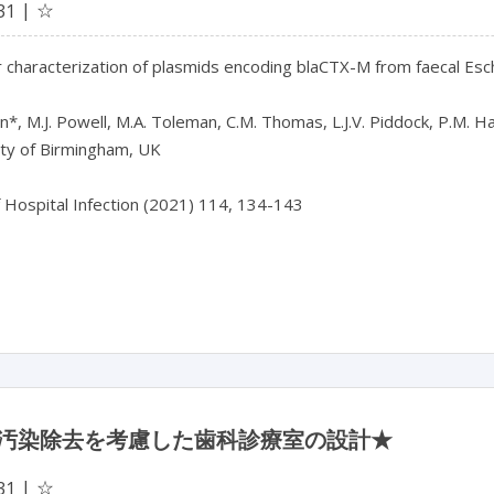
☆
31
 characterization of plasmids encoding blaCTX-M from faecal Escher
n*, M.J. Powell, M.A. Toleman, C.M. Thomas, L.J.V. Piddock, P.M. H
ty of Birmingham, UK

f Hospital Infection (2021) 114, 134-143

汚染除去を考慮した歯科診療室の設計★
☆
31