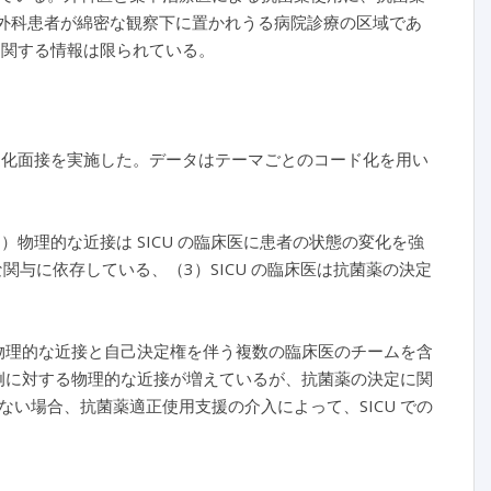
症外科患者が綿密な観察下に置かれうる病院診療の区域であ
に関する情報は限られている。
の半構造化面接を実施した。データはテーマごとのコード化を用い
1）物理的な近接は SICU の臨床医に患者の状態の変化を強
な関与に依存している、（3）SICU の臨床医は抗菌薬の決定
の物理的な近接と自己決定権を伴う複数の臨床医のチームを含
症例に対する物理的な近接が増えているが、抗菌薬の決定に関
い場合、抗菌薬適正使用支援の介入によって、SICU での