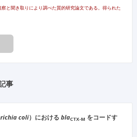
を観察と聞き取りにより調べた質的研究論文である。得られた
記事
richia coli
）における
bla
をコードす
CTX-M