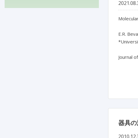
2021.08.
Molecular
E.R. Beva
*Universi
Journal o
器具の
2010.12.