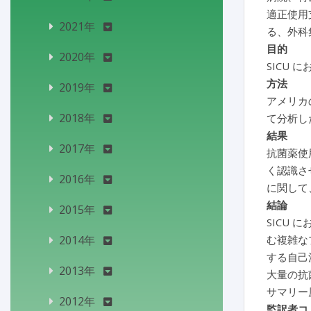
適正使用
2021年
る、外科
目的
2020年
SICU
方法
2019年
アメリカ
2018年
て分析し
結果
2017年
抗菌薬使
く認識さ
2016年
に関して
結論
2015年
SICU
2014年
む複雑な
する自己
2013年
大量の抗
サマリー
2012年
監訳者コ