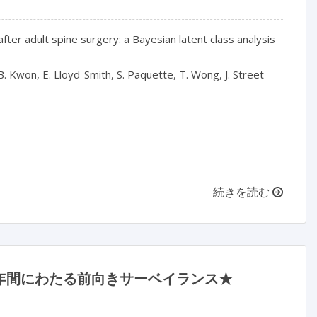
fter adult spine surgery: a Bayesian latent class analysis

B. Kwon, E. Lloyd-Smith, S. Paquette, T. Wong, J. Street

続きを読む
 年間にわたる前向きサーベイランス★