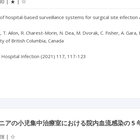
☆
30
★
of hospital-based surveillance systems for surgical site infection a
, T. Ailon, R. Charest-Morin, N. Dea, M. Dvorak, C. Fisher, A. Gara, 
ty of British Columbia, Canada

f Hospital Infection (2021) 117, 117-123

ニアの小児集中治療室における院内血流感染の 5
☆
28