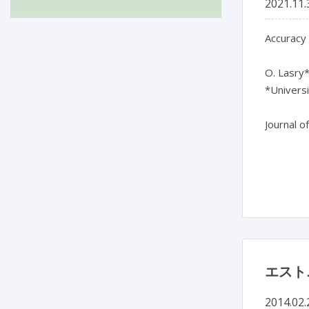
2021.11.
Accuracy 
O. Lasry*
*Universi
Journal o
エスト
2014.02.