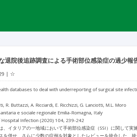
な退院後追跡調査による手術部位感染症の過少報
☆
29
alth databases to deal with underreporting of surgical site infec
ti, R. Buttazzi, A. Ricciardi, E. Ricchizzi, G. Lanciotti, M.L. Moro
anitaria e sociale regionale Emilia-Romagna, Italy
f Hospital Infection (2020) 104, 239-242
は、イタリアの一地域において手術部位感染症（SSI）に関して実施
スを併せ、さらに少数の症例を対象としたレビューを統合した、統