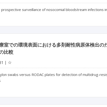
 prospective surveillance of nosocomial bloodstream infections in 
療室での環境表面における多剤耐性病原体検出のため
の比較
☆
31
ylon swabs versus RODAC plates for detection of multidrug-resis
s