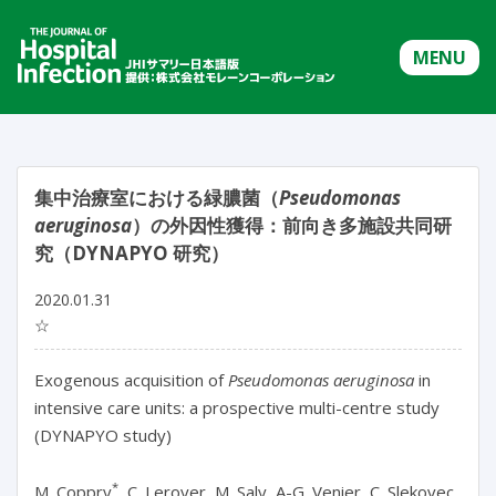
MENU
集中治療室における緑膿菌（
Pseudomonas
aeruginosa
）の外因性獲得：前向き多施設共同研
究（DYNAPYO 研究）
2020.01.31
☆
Exogenous acquisition of
Pseudomonas aeruginosa
in
intensive care units: a prospective multi-centre study
(DYNAPYO study)
*
M. Coppry
, C. Leroyer, M. Saly, A-G. Venier, C. Slekovec,