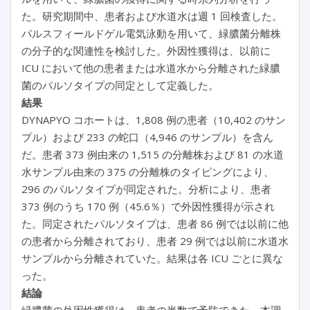
た。研究期間中、患者および水道水は週 1 回検査した。
パルスフィールドゲル電気泳動を用いて、緑膿菌分離株
の分子的な関連性を検討した。外因性獲得は、以前に
ICU において他の患者または水道水から分離された緑膿
菌のパルソタイプの同定として定義した。
結果
DYNAPYO コホートは、1,808 例の患者（10,402 のサン
プル）および 233 の蛇口（4,946 のサンプル）を含ん
だ。患者 373 例由来の 1,515 の分離株および 81 の水道
水サンプル由来の 375 の分離株のタイピングにより、
296 のパルソタイプが同定された。分析により、患者
373 例のうち 170 例（45.6％）で外因性獲得が示され
た。同定されたパルソタイプは、患者 86 例では以前に他
の患者から分離されており、患者 29 例では以前に水道水
サンプルから分離されていた。結果は各 ICU ごとに異な
った。
結論
緑膿菌の外因性獲得は、患者の半数で予防できた。本調