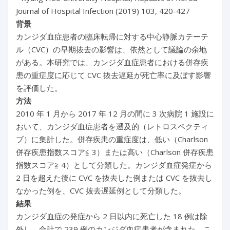
Journal of Hospital Infection (2019) 103, 420-427
背景
カンジダ血症患者の臨床転帰に対する中心静脈カテーテ
ル（CVC）の早期抜去の影響は、依然として議論の余地
がある。本研究では、カンジダ血症患者における併存疾
患の重症度に応じて CVC 抜去遅延が死亡率に及ぼす影響
を評価した。
方法
2010 年 1 月から 2017 年 12 月の間に 3 次病院 1 施設に
おいて、カンジダ血症患者を遡及的（レトロスペクティ
ブ）に集計した。併存疾患の重症度は、低い（Charlson
併存疾患指数スコア≦ 3）または高い（Charlson 併存疾患
指数スコア≧ 4）として分類した。カンジダ血症発症から
2 日を超えた後に CVC を抜去した例または CVC を抜去し
なかった例を、CVC 抜去遅延例として分類した。
結果
カンジダ血症の発症から 2 日以内に死亡した 18 例は除
外し、合計で 239 例のカンジダ血症患者が含まれた。こ