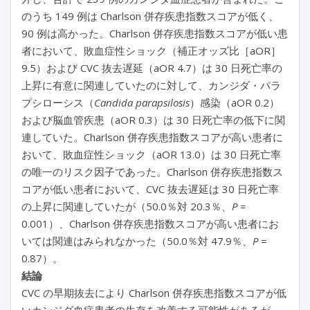
のうち 149 例は Charlson 併存疾患指数スコアが低く、
90 例は高かった。Charlson 併存疾患指数スコアが低い患
者において、敗血症性ショック（補正オッズ比［aOR］
9.5）および CVC 抜去遅延（aOR 4.7）は 30 日死亡率の
上昇に有意に関連していたのに対して、カンジダ・パラ
プシローシス（
Candida parapsilosis
）感染（aOR 0.2）
および脳血管疾患（aOR 0.3）は 30 日死亡率の低下に関
連していた。Charlson 併存疾患指数スコアが高い患者に
おいて、敗血症性ショック（aOR 13.0）は 30 日死亡率
の唯一のリスク因子であった。Charlson 併存疾患指数ス
コアが低い患者において、CVC 抜去遅延は 30 日死亡率
の上昇に関連していたが（50.0％対 20.3％、
P
=
0.001）、Charlson 併存疾患指数スコアが高い患者にお
いては関連はみられなかった（50.0％対 47.9％、
P
=
0.87）。
結論
CVC の早期抜去により Charlson 併存疾患指数スコアが低
いカンジダ血症患者の生存を改善する可能性があるが、