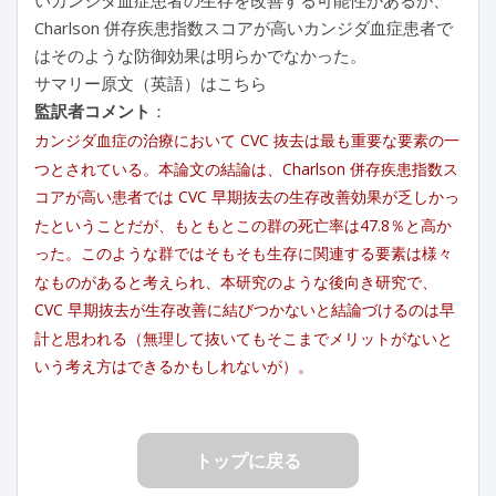
Charlson 併存疾患指数スコアが高いカンジダ血症患者で
はそのような防御効果は明らかでなかった。
サマリー原文（英語）はこちら
監訳者コメント
：
カンジダ血症の治療において CVC 抜去は最も重要な要素の一
つとされている。本論文の結論は、Charlson 併存疾患指数ス
コアが高い患者では CVC 早期抜去の生存改善効果が乏しかっ
たということだが、もともとこの群の死亡率は47.8％と高か
った。このような群ではそもそも生存に関連する要素は様々
なものがあると考えられ、本研究のような後向き研究で、
CVC 早期抜去が生存改善に結びつかないと結論づけるのは早
計と思われる（無理して抜いてもそこまでメリットがないと
いう考え方はできるかもしれないが）。
トップに戻る