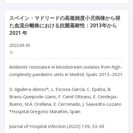
スペイン・マドリードの高複雑度小児病棟から得
た血流分離株における抗菌薬耐性：2013年から
2021 年
2023.09.30
☆
Antibiotic resistance in bloodstream isolates from high-
complexity paediatric units in Madrid, Spain: 2013–2021

D. Aguilera-Alonso*, L. Escosa-García, C. Epalza, B. 
Bravo-Queipode-Llano, F. Camil Olteanu, E. Cendejas-
Bueno, M.Á. Orellana, E. Cercenado, J. Saavedra-Lozano

*Hospital Gregorio Marañón, Spain

Journal of Hospital Infection (2023) 139, 33-43
