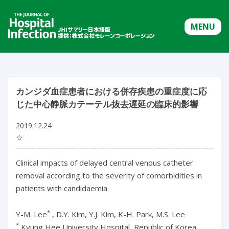
MENU
カンジダ血症患者における併存疾患の重症度に応
じた中心静脈カテーテル抜去遅延の臨床的影響
2019.12.24
☆
Clinical impacts of delayed central venous catheter
removal according to the severity of comorbidities in
patients with candidaemia
*
Y-M. Lee
, D.Y. Kim, Y.J. Kim, K-H. Park, M.S. Lee
*
Kyung Hee University Hospital, Republic of Korea