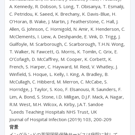
A. Kennedy, R. Dobson, S. Long, T. Obisanya, T. Esmailji,
C. Petridou, K. Saeed, K. Brechany, K. Davis-Blue, H.
O’Horan, B. Wake, J. Martin, J. Featherstone, C. Hall, J.
Allen, G. Johnson, C. Hornigold, N. Amir, K. Henderson, C.
McClements, I. Liew, A. Deshpande, E. Vink, D. Trigg, J.
Guilfoyle, M. Scarborough, C. Scarborough, T.H.N. Wong,
T. Walker, N. Fawcett, G. Morris, K. Tomlin, C. Grix, E.
O’Cofaigh, D. McCaffrey, M. Cooper, K. Corbett, K.
French, S. Harper, C. Hayward, M. Reid, V. Whatley, J.
Winfield, S. Hoque, L. Kelly, I. King, A. Bradley, B.
McCullagh, C. Hibberd, M. Merron, C. McCabe, S.
Horridge, J. Taylor, S. Koo, F. Elsanousi, R. Saunders, F.
Lim, A. Bond, S. Stone, I.D. Milligan, D.J.F. Mack, A. Nagar,
R.M. West, M.H. Wilcox, A. Kirby, J.A.T. Sandoe
*
Leeds Teaching Hospitals NHS Trust, UK
Journal of Hospital Infection (2019) 103, 200-209
背景
イングランドの英国国民保険サービスは病院に対して、