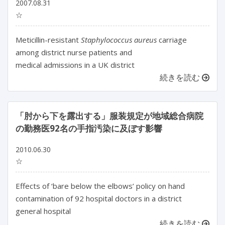
2007.08.31
☆
Meticillin-resistant
Staphylococcus aureus
carriage
among district nurse patients and
medical admissions in a UK district
続きを読む
「肘から下を露出する」服装規定が地域総合病院
の勤務医92名の手指汚染に及ぼす影響
2010.06.30
☆
Effects of ‘bare below the elbows’ policy on hand
contamination of 92 hospital doctors in a district
general hospital
続きを読む