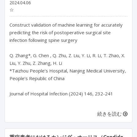
2024.04.06
☆
Construct validation of machine learning for accurately 
predicting the risk of postoperative surgical site 
infection following spine surgery

Q. Zhang*, G. Chen , Q. Zhu, Z. Liu, Y. Li, R. Li, T. Zhao, X. 
Liu, Y. Zhu, Z. Zhang, H. Li

*Taizhou People’s Hospital, Nanjing Medical University, 
People’s Republic of China

Journal of Hospital Infection (2024) 146, 232-241

続きを読む