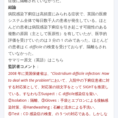
症後に隔離されていなかった。
結論
病院感染下痢症は高頻度にみられる症状で、英国の医療
システム全体で毎日数千人の患者が発生している。ほと
んどの患者は病院感染下痢症を引き起こす可能性のある
複数の原因（主として医原性）を有していたが、医学的
評価を受けていたのは 3 分の 1 のみであった。ほとんど
の患者は
C. difficile
の検査を受けておらず、隔離もされ
ていなかった。
サマリー原文（英語）はこちら
監訳者コメント
：
2008 年に英国保健省は、“
Clostridium difficile infection: How
to deal with the problem
”において、入院中の下痢症患者に対
する対応策として、対応策の頭文字をとって SIGHTを推奨し
ている。すなわち①Suspect：
C. difficile
感染症を疑い、
②Isolation：隔離、③Gloves：手袋とエプロンによる接触感
染対策、④Handwashing：石鹸と流水による手洗い、
⑤Test：CD 感染症の検査、の 5 つの対応である。しかしな