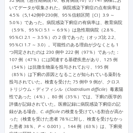
いてデータが収集された。病院感染下痢症の点有病率は
4.5％（5,142例中230例、95％信頼区間［CI］3.9 ～
5.0％）であった。病院感染下痢症の有病率は、教育病院
（5.9％、95％CI 5.1 ～ 6.9％）は急性期病院（2.8％、
95％CI 2.1 ～ 3.5％）の 2 倍であった（オッズ比 2.2、
95％CI 1.7 ～ 3.0）。可能性のある理由が少なくとも 1
つ同定されたのは 230 例中 222 例（97％）であった：
107 例（47％）には関連する基礎疾患があり、125 例
（54％）は抗微生物薬を投与されており、195 例
（85％）は下痢の原因となることが知られている薬剤を
投与されていた。検査を受けた 75 例中 9 例が、クロス
トリジウム・ディフィシル（
Clostridium difficile
）毒素陽
性であった（4％）。80 例（35％）では、下痢の医学的
評価が記録されていた。医療記録に病院感染下痢症の記
録がある場合、
C. difficile
の検査を受けている割合が高か
った（検査を受けた患者 78％に対し、検査を受けなかっ
た患者 38％、
P
＜ 0.001）。144 例（63％）は、下痢発