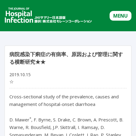
MENU
病院感染下痢症の有病率、原因および管理に関す
る横断研究★★
2019.10.15
☆
Cross-sectional study of the prevalence, causes and
management of hospital-onset diarrhoea
*
D. Mawer
, F. Byrne, S. Drake, C. Brown, A. Prescott, B.
Warne, R. Bousfield, J.P. Skittrall, I. Ramsay, D.
Somasunderam, M. Bevan, J. Coslett, J. Rao, P. Stanley,