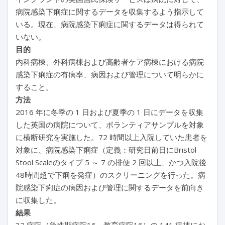
病院感染下痢症に関するデータを収集するよう指示して
いる。現在、病院感染下痢症に関するデータは得られて
いない。
目的
内科病棟、外科病棟および高齢者ケア病棟における病院
感染下痢症の有病率、病因および管理について明らかに
すること。
方法
2016 年に冬季の 1 日および夏季の 1 日にデータを収集
した英国の病院について、ボランティアサンプルを対象
に横断研究を実施した。72 時間以上入院していた患者を
対象に、病院感染下痢症（定義：研究日前日にBristol
Stool Scaleのタイプ 5 ～ 7 の排便 2 回以上、かつ入院後
48時間超で下痢を発症）のスクリーニングを行った。病
院感染下痢症の病因および管理に関するデータを前向き
に収集した。
結果
32 病院（急性期病院16、教育病院16）の 141 病棟にお