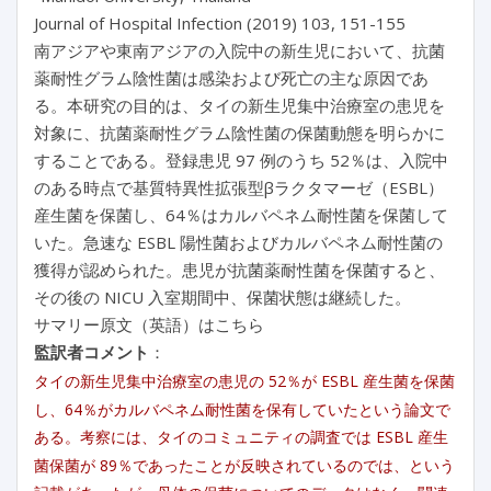
Journal of Hospital Infection (2019) 103, 151-155
南アジアや東南アジアの入院中の新生児において、抗菌
薬耐性グラム陰性菌は感染および死亡の主な原因であ
る。本研究の目的は、タイの新生児集中治療室の患児を
対象に、抗菌薬耐性グラム陰性菌の保菌動態を明らかに
することである。登録患児 97 例のうち 52％は、入院中
のある時点で基質特異性拡張型βラクタマーゼ（ESBL）
産生菌を保菌し、64％はカルバペネム耐性菌を保菌して
いた。急速な ESBL 陽性菌およびカルバペネム耐性菌の
獲得が認められた。患児が抗菌薬耐性菌を保菌すると、
その後の NICU 入室期間中、保菌状態は継続した。
サマリー原文（英語）はこちら
監訳者コメント
：
タイの新生児集中治療室の患児の 52％が ESBL 産生菌を保菌
し、64％がカルバペネム耐性菌を保有していたという論文で
ある。考察には、タイのコミュニティの調査では ESBL 産生
菌保菌が 89％であったことが反映されているのでは、という