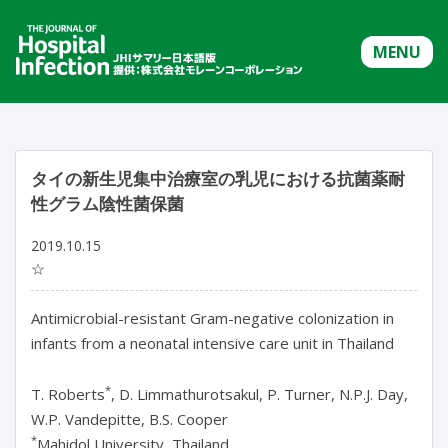
MENU
タイの新生児集中治療室の乳児における抗菌薬耐
性グラム陰性菌保菌
2019.10.15
☆
Antimicrobial-resistant Gram-negative colonization in
infants from a neonatal intensive care unit in Thailand
*
T. Roberts
, D. Limmathurotsakul, P. Turner, N.P.J. Day,
W.P. Vandepitte, B.S. Cooper
*
Mahidol University, Thailand