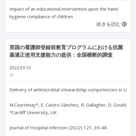
Impact of an educational intervention upon the hand
hygiene compliance of children
続きを読む
英国の看護師登録前教育プログラムにおける抗菌
薬適正使用支援能力の提供：全国横断的調査
2022.03.10
☆
Delivery of antimicrobial stewardship competencies in UK pr
M.Courtenay*, E. Castro-Sánchez, R. Gallagher, D. Gould, C. 
*Cardiff University, UK

Journal of Hospital Infection (2022) 121, 39-48
