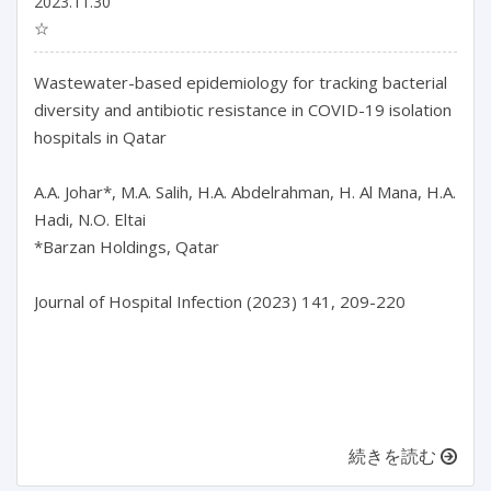
2023.11.30
☆
Wastewater-based epidemiology for tracking bacterial 
diversity and antibiotic resistance in COVID-19 isolation 
hospitals in Qatar

A.A. Johar*, M.A. Salih, H.A. Abdelrahman, H. Al Mana, H.A. 
Hadi, N.O. Eltai

*Barzan Holdings, Qatar

Journal of Hospital Infection (2023) 141, 209-220

続きを読む