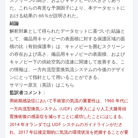
た。これらの有意な予測因子により、本データセットに
おける結果の 66％が説明された。
結論
解析対象として得られたデータセットに基づいた結論と
して、備品用キャノピーの表面積に対する保護区域の面
積の比（有効保護率）は、キャノピーを囲むスクリーン
の存在および高さ、備品用キャノピーの表面積、および
キャノピー下の供給空気の流速に関連して改善する。こ
の情報は、一方向流型置換気流システムの今後のデザイ
ンにとって指針として用いることができる。
サマリー原文（英語）はこちら
監訳者コメント
：
周術期感染症において手術室の気流の重要性は、1960 年代に
一方向流型換気システム（UDF）の導入により人工大腿骨頭
置換術後の感染症を減らすことに成功したことにはじまる。
2014 年オランダでは UDF システムのガイドラインがださ
れ、2017 年以後定期的に気流の環境状況を把握することが要