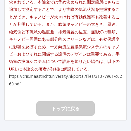
求されている。本論文では予め決められた測定箇所にさらに
追加して測定することで、より実際の気流状況を把握するこ
とができ、キャノピーが大きければ有効保護率も改善するこ
とが判明している。また、給気キャノピーの大きさ、風速、
給気側と下流域の温度差、排気装置の位置、無影灯の種類、
キャノピー周囲にある部分的スクリーンなどは、有効保護率
に影響を及ぼすため、一方向流型置換気流システムのキャノ
ピーおよびそれに関係する設備のデザインは重要である。手
術室の換気システムについて詳細を知りたい場合は、以下の
URL に本論文の著者が詳細に解説している。
https://cris.maastrichtuniversity.nl/portal/files/31377961/c62
60.pdf
トップに戻る