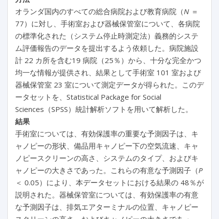
オランダ国内のすべての総合病院および教育病院（
N
＝
77）に対し、手術室および器械保管室について、各病院
の標準化された（システム停止時測定法）義務的システ
ム評価報告のデータを提出するよう依頼した。病院施設
計 22 カ所を含む19 病院（25％）から、十分な完全かつ
均一な情報が提供され、結果として手術室 101 室および
器械保管室 23 室について測定データが得られた。このデ
ータセットを、Statistical Package for Social
Sciences（SPSS）統計解析ソフトを用いて解析した。
結果
手術室については、有効保護率の重要な予測因子は、キ
ャノピーの形状、備品用キャノピー下の空気流速、キャ
ノピースクリーンの高さ、システムのタイプ、およびキ
ャノピーの大きさであった。これらの有意な予測因子（
P
＜ 0.05）により、本データセットにおける結果の 48％が
説明された。器械保管室については、有効保護率の有意
な予測因子は、排気エアターミナルの位置、キャノピー
スクリーンの高さ、およびキャノピーの大きさであっ