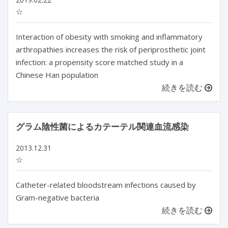
☆
Interaction of obesity with smoking and inflammatory
arthropathies increases the risk of periprosthetic joint
infection: a propensity score matched study in a
Chinese Han population
続きを読む
グラム陰性菌によるカテーテル関連血流感染
2013.12.31
☆
Catheter-related bloodstream infections caused by
Gram-negative bacteria
続きを読む