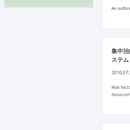
An outbre
集中治
ステム（K
2010.07.
Risk fact
Nosocomi