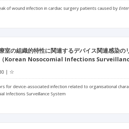
ak of wound infection in cardiac surgery patients caused by
Enter
療室の組織的特性に関連するデバイス関連感染の
orean Nosocomial Infections Surveil
☆
30
ors for device-associated infection related to organisational chara
al Infections Surveillance System