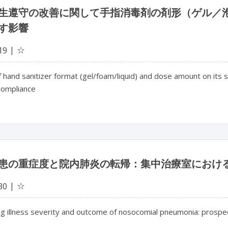
生遵守の改善に関して手指消毒剤の剤形（ゲル／
す影響
☆
19
 hand sanitizer format (gel/foam/liquid) and dose amount on its 
compliance
患の重症度と院内肺炎の転帰：集中治療室におけ
☆
30
g illness severity and outcome of nosocomial pneumonia: prospect