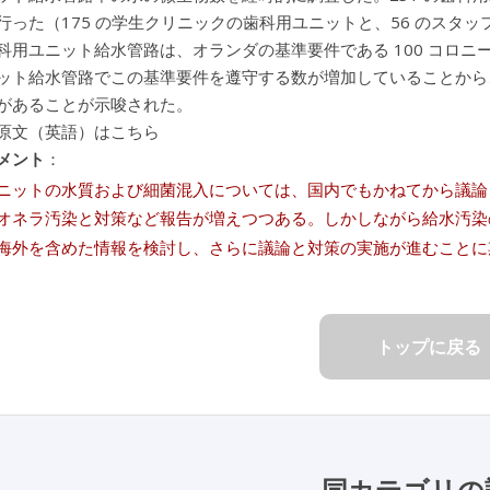
行った（175 の学生クリニックの歯科用ユニットと、56 のスタ
科用ユニット給水管路は、オランダの基準要件である 100 コロニー
ット給水管路でこの基準要件を遵守する数が増加していることから
があることが示唆された。
原文（英語）はこちら
メント
：
ニットの水質および細菌混入については、国内でもかねてから議論
オネラ汚染と対策など報告が増えつつある。しかしながら給水汚染
海外を含めた情報を検討し、さらに議論と対策の実施が進むことに
トップに戻る
同カテゴリの