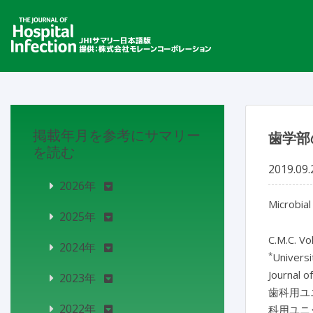
掲載年月を参考にサマリー
歯学部
を読む
2019.09.
2026年
Microbial
2025年
C.M.C. Vo
2024年
*
Universi
Journal o
2023年
歯科用ユ
2022年
科用ユニ