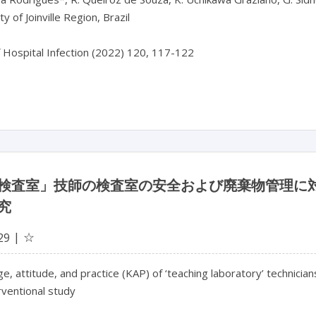
y of Joinville Region, Brazil

f Hospital Infection (2022) 120, 117-122

検査室」技師の検査室の安全および廃棄物管理に
究
☆
29
, attitude, and practice (KAP) of ‘teaching laboratory’ technic
erventional study