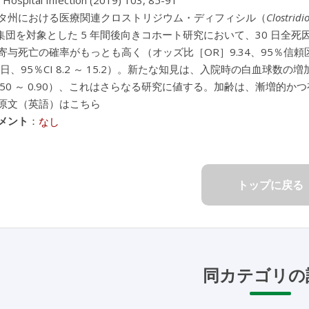
f Hospital Infection (2019) 103, 85-91
タ州における医療関連クロストリジウム・ディフィシル（
Clostridio
集団を対象とした 5 年間後向きコホート研究において、30 日全死因死
寄与死亡の確率がもっとも高く（オッズ比［OR］9.34、95％信頼区間
7 日、95％CI 8.2 ～ 15.2）。新たな知見は、入院時の白血球
I 0.50 ～ 0.90）、これはさらなる研究に値する。加齢は、漸増
原文（英語）はこちら
メント
：
なし
トップに戻る
同カテゴリの