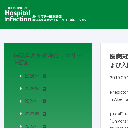
掲載年月を参考にサマリー
医療関
を読む
よび入
2026年
2019.09.
2025年
Predictor
in Albert
2024年
*
2023年
J. Leal
, 
*
Universi
2022年