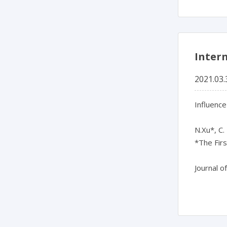
Int
2021.03.
Influenc
N.Xu*, C. 
*The Firs
Journal o