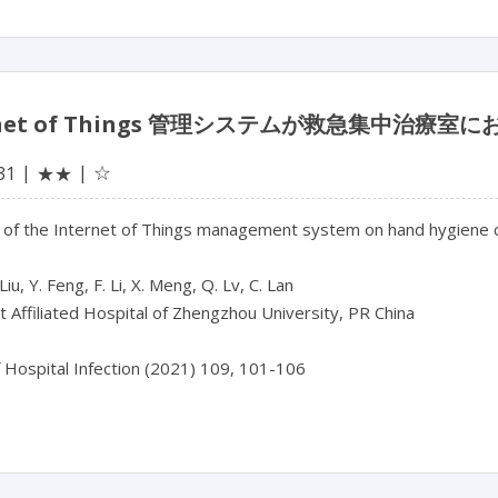
ernet of Things 管理システムが救急集中治
☆
31
★★
e of the Internet of Things management system on hand hygiene c
Liu, Y. Feng, F. Li, X. Meng, Q. Lv, C. Lan
t Affiliated Hospital of Zhengzhou University, PR China
f Hospital Infection (2021) 109, 101-106