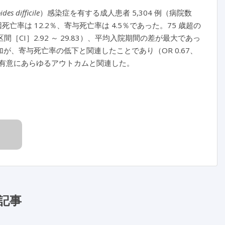
ides difficile
）感染症を有する成人患者 5,304 例（病院数
亡率は 12.2％、寄与死亡率は 4.5％であった。75 歳超の
［CI］2.92 ～ 29.83）、平均入院期間の差が最大であっ
数の増加が、寄与死亡率の低下と関連したことであり（OR 0.67、
的かつ有意にあらゆるアウトカムと関連した。
記事