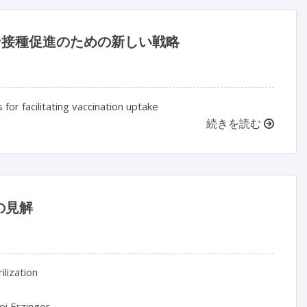
ン接種促進のための新しい戦略
for facilitating vaccination uptake
続きを読む
の見解
lization

i Erzinger
