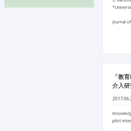
*Universit
Journal o
「教育
介入研
2017.06.
Knowledge
pilot int