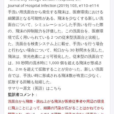
Journal of Hospital Infection (2019) 103, e110-e114
手洗い用洗面台から発生する飛沫は、医療環境における
細菌源となる可能性がある。飛沫を少なくする新しい洗
面台について、シミュレーションした手洗いを行った際
の、飛沫の抑制能力を評価した。この洗面台を、医療環
境で広く用いられている 2 つの従来型洗面台と比較し
た。洗面台を検査システム上に載せ、手洗いを行う場合
と行わない場合について、蛇口から 30 秒間水を流した。
飛沫は、蛍光色素により可視化した。従来型の洗面台で
は、30 秒間の流水時に 1,000 個を超える飛沫が形成さ
れ、2 m を超えて拡散することが分かった。新しい洗面
台では、手洗い時に形成される飛沫数が有意に少なく、
拡散する距離も短縮した。
サマリー原文（英語）はこちら
監訳者コメント
：
洗面台から飛散・跳ね上がる飛沫が医療従事者や周辺の環境
に飛ぶことによって、細菌の汚染が広がることはかねてから