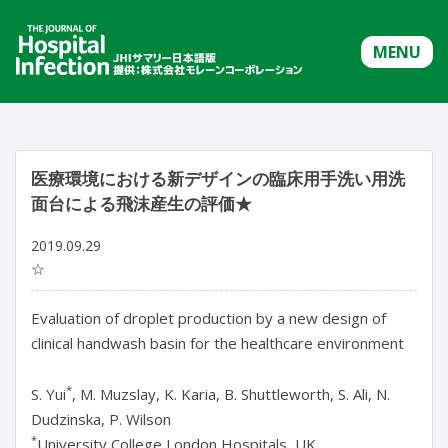
MENU
医療環境における新デザインの臨床用手洗い用洗
面台による飛沫産生の評価★
2019.09.29
☆
Evaluation of droplet production by a new design of
clinical handwash basin for the healthcare environment
*
S. Yui
, M. Muzslay, K. Karia, B. Shuttleworth, S. Ali, N.
Dudzinska, P. Wilson
*
University College London Hospitals, UK