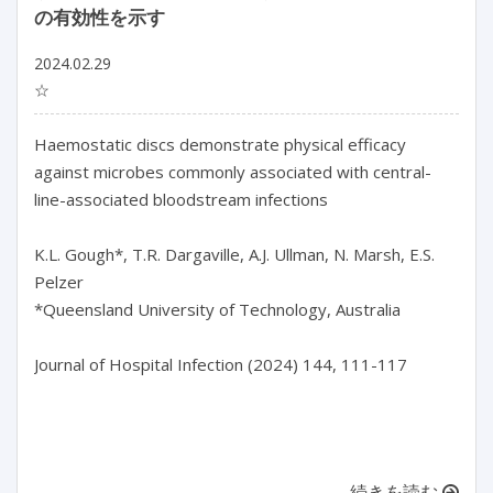
の有効性を示す
2024.02.29
☆
Haemostatic discs demonstrate physical efficacy 
against microbes commonly associated with central-
line-associated bloodstream infections

K.L. Gough*, T.R. Dargaville, A.J. Ullman, N. Marsh, E.S. 
Pelzer

*Queensland University of Technology, Australia

Journal of Hospital Infection (2024) 144, 111-117

続きを読む