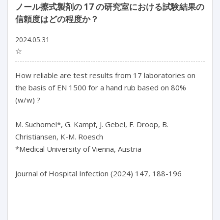
ノール擦式製剤の 17 の研究室における試験結果の
信頼度はどの程度か？
2024.05.31
☆
How reliable are test results from 17 laboratories on 
the basis of EN 1500 for a hand rub based on 80% 
(w/w) ?

M. Suchomel*, G. Kampf, J. Gebel, F. Droop, B. 
Christiansen, K-M. Roesch

*Medical University of Vienna, Austria

Journal of Hospital Infection (2024) 147, 188-196
