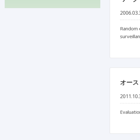
2006.03.
Random ef
surveilla
オース
2011.10.
Evaluatio