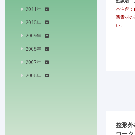
監訳者コ
2011年
※注釈：P
新素材の
2010年
い。
2009年
2008年
2007年
2006年
整形外
ワーク「