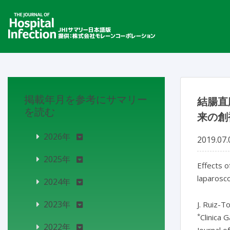
掲載年月を参考にサマリー
結腸直
を読む
来の創
2026年
2019.07.
2025年
Effects o
laparosco
2024年
2023年
J. Ruiz-T
*
Clinica G
2022年