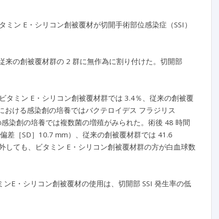
ミン E・シリコン創被覆材が切開手術部位感染症（SSI）
従来の創被覆材群の 2 群に無作為に割り付けた。切開部
は、ビタミン E・シリコン創被覆材群では 3.4％、従来の創被覆
材群における感染創の培養ではバクテロイデス フラジリス
感染創の培養では複数菌の増殖がみられた。術後 48 時間
差［SD］10.7 mm）、従来の創被覆材群では 41.6
除外しても、ビタミン E・シリコン創被覆材群の方が白血球数
タミンE・シリコン創被覆材の使用は、切開部 SSI 発生率の低