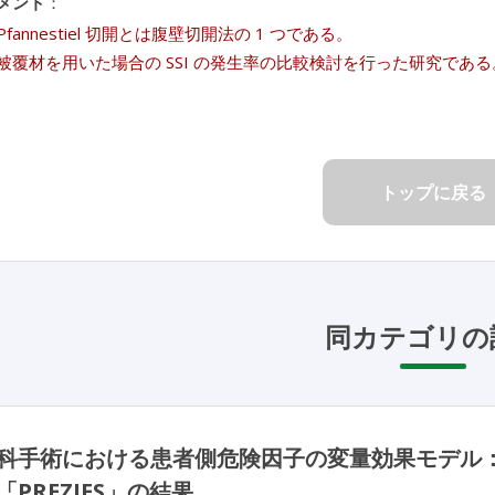
メント
：
fannestiel 切開とは腹壁切開法の 1 つである。
被覆材を用いた場合の SSI の発生率の比較検討を行った研究であ
トップに戻る
同カテゴリの
科手術における患者側危険因子の変量効果モデル
PREZIES」の結果