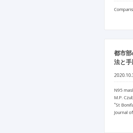
Comparis
都市部
法と手
2020.10.
N95 mask
M.P. Czu
*
St Bonif
Journal o