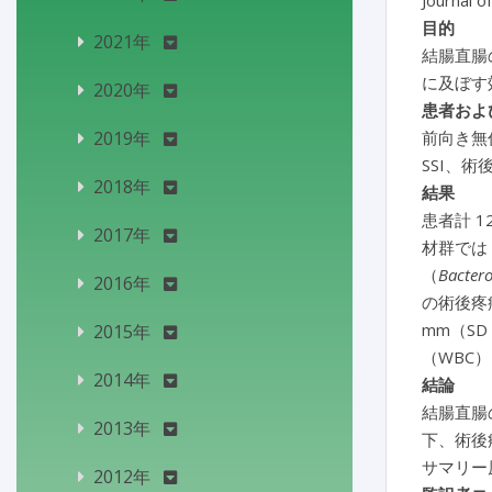
Journal o
目的
2021年
結腸直腸
に及ぼす
2020年
患者およ
2019年
前向き無
SSI、
2018年
結果
患者計 1
2017年
材群では 
（
Bactero
2016年
の術後疼痛
mm（SD
2015年
（WBC
2014年
結論
結腸直腸の
2013年
下、術後
サマリー
2012年