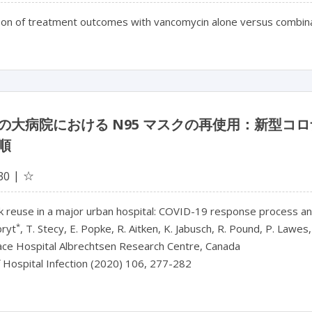
on of treatment outcomes with vancomycin alone versus combina
の大病院における N95 マスクの再使用：新型コロ
順
☆
30
 reuse in a major urban hospital: COVID-19 response process a
*
bryt
, T. Stecy, E. Popke, R. Aitken, K. Jabusch, R. Pound, P. Lawes
ace Hospital Albrechtsen Research Centre, Canada
f Hospital Infection (2020) 106, 277-282