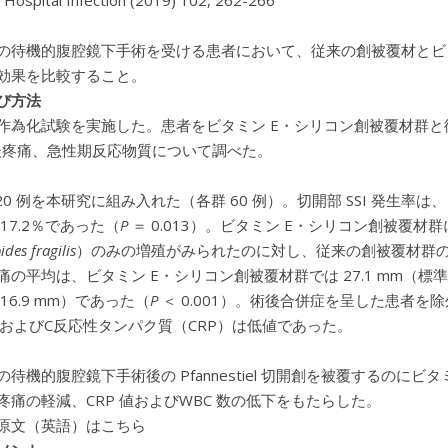
f Hospital Infection (2019) 102, 262-266
の待機的腹腔鏡下手術を受ける患者において、従来の創被覆材とビタ
効果を比較すること。
び方法
作為化試験を実施した。患者をビタミン E・シリコン創被覆材群と
術後疼痛、急性期反応物質について調べた。
20 例を本研究に組み入れた（各群 60 例）。切開部 SSI 発生率
17.2％であった（
P
＝ 0.013）。ビタミン E・シリコン創被覆
ides fragilis
）のみの増殖がみられたのに対し、従来の創被覆材群の
の平均は、ビタミン E・シリコン創被覆材群では 27.1 mm（標準偏
 16.9 mm）であった（
P
＜ 0.001）。術後合併症を呈した患者を
）およびC反応性タンパク質（CRP）は低値であった。
待機的腹腔鏡下手術後の Pfannestiel 切開創を被覆するのにビ
疼痛の軽減、CRP 値およびWBC 数の低下をもたらした。
原文（英語）はこちら