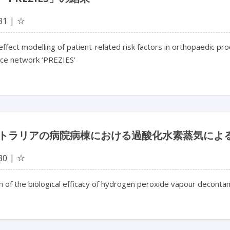
☆
31
fect modelling of patient-related risk factors in orthopaedic pr
nce network ‘PREZIES’
トラリアの病院病棟における過酸化水素蒸気によ
☆
30
n of the biological efficacy of hydrogen peroxide vapour decontam