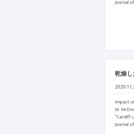
Journal o
乾燥し
2020.11.
Impact of
M. McDon
*
Cardiff 
Journal o