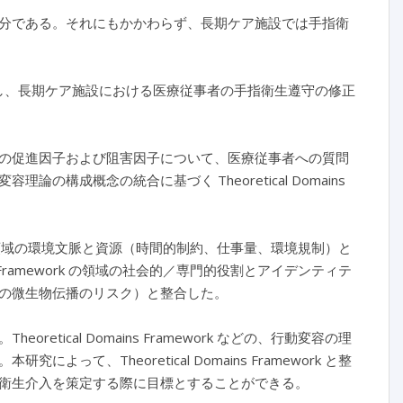
分である。それにもかかわらず、長期ケア施設では手指衛
ork を適用し、長期ケア施設における医療従事者の手指衛生遵守の修正
の促進因子および阻害因子について、医療従事者への質問
成概念の統合に基づく Theoretical Domains
work の領域の環境文脈と資源（時間的制約、仕事量、環境規制）と
s Framework の領域の社会的／専門的役割とアイデンティテ
の微生物伝播のリスク）と整合した。
ical Domains Framework などの、行動変容の理
、Theoretical Domains Framework と整
衛生介入を策定する際に目標とすることができる。