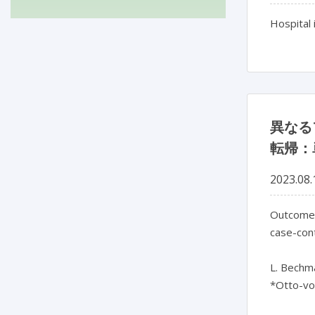
Hospital 
異なる
転帰：
2023.08.
Outcomes 
case-cont
L. Bechma
*Otto-vo