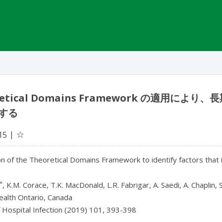
retical Domains Framework の適
する
☆
15
on of the Theoretical Domains Framework to identify factors that
*
, K.M. Corace, T.K. MacDonald, L.R. Fabrigar, A. Saedi, A. Chaplin, 
ealth Ontario, Canada
f Hospital Infection (2019) 101, 393-398