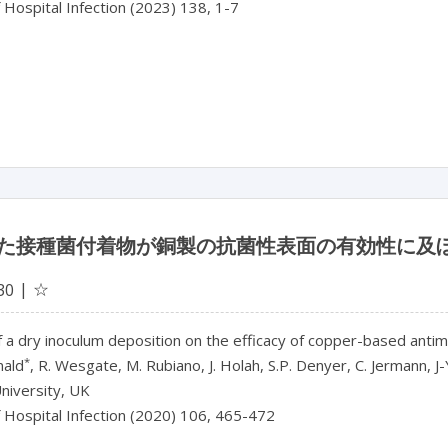
f Hospital Infection (2023) 138, 1-7

た接種菌付着物が銅製の抗菌性表面の有効性に及
☆
30
 a dry inoculum deposition on the efficacy of copper-based antim
*
ald
, R. Wesgate, M. Rubiano, J. Holah, S.P. Denyer, C. Jermann, J-
University, UK
f Hospital Infection (2020) 106, 465-472