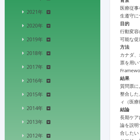
背景
医療従事
2021年
生遵守に
目的
2020年
行動変容の
2019年
可能な促
方法
2018年
カナダ、
票を用いて
2017年
Framew
結果
2016年
質問票によ
整合した。
2015年
ィ（医療
2014年
結論
長期ケアに
2013年
論を説明す
合したい
2012年