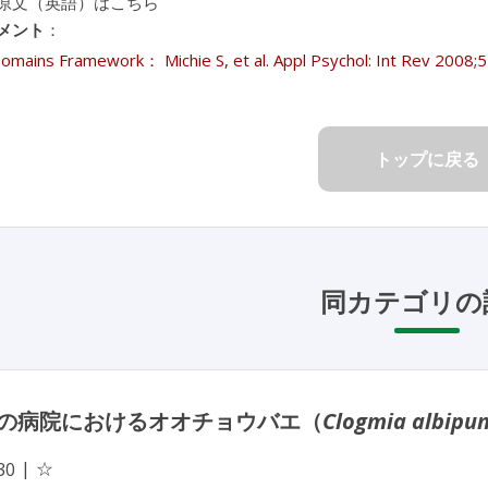
原文（英語）はこちら
メント
：
omains Framework： Michie S, et al. Appl Psychol: Int Rev 
トップに戻る
同カテゴリの
の病院におけるオオチョウバエ（
Clogmia albipu
☆
30