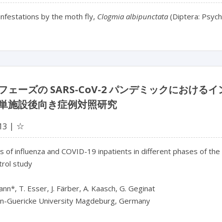
infestations by the moth fly,
Clogmia albipunctata
(Diptera: Psych
フェーズの SARS-CoV-2 パンデミックにおけるイ
単施設後向き症例対照研究
☆
13
of influenza and COVID-19 inpatients in different phases of the
rol study

nn*, T. Esser, J. Färber, A. Kaasch, G. Geginat

n-Guericke University Magdeburg, Germany
