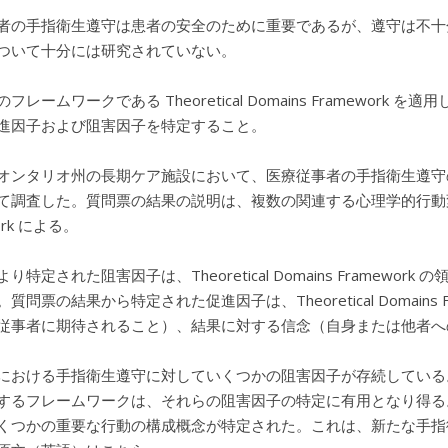
者の手指衛生遵守は患者の安全のために重要であるが、遵守は不十
ついて十分には研究されていない。
フレームワークである Theoretical Domains Framew
進因子および阻害因子を特定すること。
オンタリオ州の長期ケア施設において、医療従事者の手指衛生遵守
調査した。質問票の結果の説明は、複数の関連する心理学的行動変容理論の構
ork による。
り特定された阻害因子は、Theoretical Domains Frame
質問票の結果から特定された促進因子は、Theoretical Domain
従事者に期待されること）、結果に対する信念（自身または他者へ
おける手指衛生遵守に対していくつかの阻害因子が存続している。Theoret
るフレームワークは、それらの阻害因子の特定に有用となり得る。本研究によって
くつかの重要な行動の構成概念が特定された。これは、新たな手指