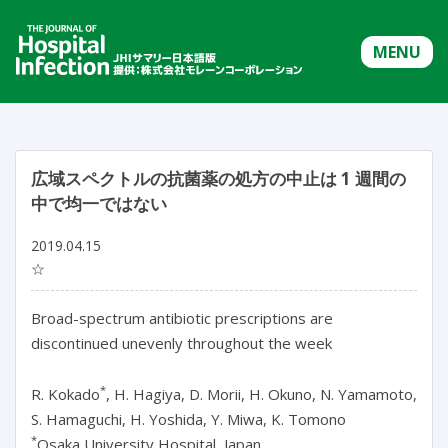
MENU
広域スペクトルの抗菌薬の処方の中止は 1 週間の
中で均一ではない
2019.04.15
☆
Broad-spectrum antibiotic prescriptions are
discontinued unevenly throughout the week
*
R. Kokado
, H. Hagiya, D. Morii, H. Okuno, N. Yamamoto,
S. Hamaguchi, H. Yoshida, Y. Miwa, K. Tomono
*
Osaka University Hospital, Japan