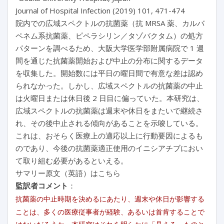
Journal of Hospital Infection (2019) 101, 471-474
院内での広域スペクトルの抗菌薬（抗 MRSA 薬、カルバ
ペネム系抗菌薬、ピペラシリン／タゾバクタム）の処方
パターンを調べるため、大阪大学医学部附属病院で 1 週
間を通じた抗菌薬開始および中止の分布に関するデータ
を収集した。開始数には平日の曜日間で有意な差は認め
られなかった。しかし、広域スペクトルの抗菌薬の中止
は火曜日または休日後 2 日目に偏っていた。本研究は、
広域スペクトルの抗菌薬は週末や休日をまたいで継続さ
れ、その後中止される傾向があることを示唆している。
これは、おそらく医療上の適応以上に行動要因によるも
のであり、今後の抗菌薬適正使用のイニシアチブにおい
て取り組む必要があるといえる。
サマリー原文（英語）はこちら
監訳者コメント
：
抗菌薬の中止時期を決めるにあたり、週末や休日が影響する
ことは、多くの医療従事者が経験、あるいは首肯することで