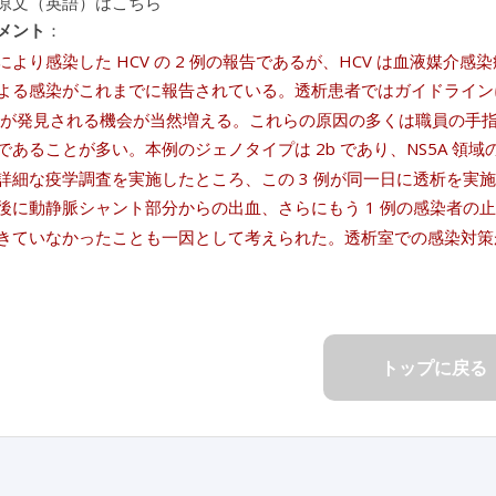
原文（英語）はこちら
メント
：
により感染した HCV の 2 例の報告であるが、HCV は血液媒
よる感染がこれまでに報告されている。透析患者ではガイドラインに沿
感染が発見される機会が当然増える。これらの原因の多くは職員の手
であることが多い。本例のジェノタイプは 2b であり、NS5A 領
詳細な疫学調査を実施したところ、この 3 例が同一日に透析を実
後に動静脈シャント部分からの出血、さらにもう 1 例の感染者の
きていなかったことも一因として考えられた。透析室での感染対策
トップに戻る