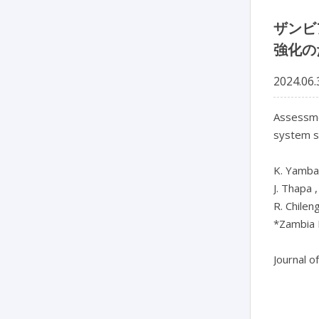
ザンビ
強化の
2024.06.
Assessmen
system s
K. Yamba*
J. Thapa 
R. Chilengi
*Zambia N
Journal o