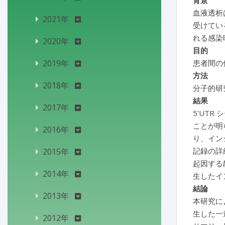
背景
血液透析は
2021年
受けてい
れる感染
2020年
目的
2019年
患者間の
方法
2018年
分子的研
結果
2017年
5’UTR
ことが明
2016年
り、イン
記録の詳
2015年
起因する
2014年
生したイ
結論
2013年
本研究に
生した一
2012年