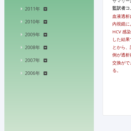
サマリー
監訳者コ
2011年
血液透析
2010年
内視鏡に
HCV 
2009年
した結果
2008年
とから、
例が透析
2007年
交換がで
る。
2006年