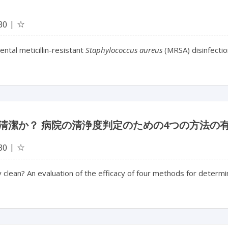
☆
30
ntal meticillin-resistant
Staphylococcus aureus
(MRSA) disinfecti
清潔か？ 病院の清浄度判定のための4つの方法の
☆
30
lly clean? An evaluation of the efficacy of four methods for determi