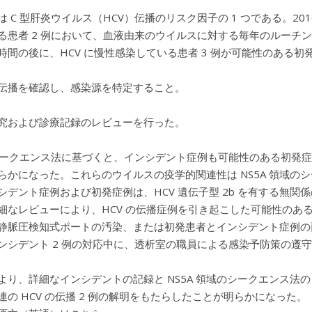
 C 型肝炎ウイルス（HCV）伝播のリスク因子の 1 つである。201
る患者 2 例において、血液由来のウイルスに対する毎年のルーチン
時間の後に、HCV に慢性感染している患者 3 例が可能性のある
伝播を確認し、感染源を特定すること。
究および診療記録のレビューを行った。
 シークエンス法に基づくと、インシデント症例も可能性のある初発症例 3
らかになった。これらのウイルスの疫学的関連性は NS5A 領域
シデント症例および初発症例は、HCV 遺伝子型 2b を有する無
細なレビューにより、HCV の伝播症例を引き起こした可能性のある
静脈圧検知式ポートの汚染、または初発患者とインシデント症例の両
ンシデント 2 例の対応中に、透析室の職員による感染予防策の遵
より、詳細なインシデントの記録と NS5A 領域のシークエンス
連の HCV の伝播 2 例の解明をもたらしたことが明らかになった。