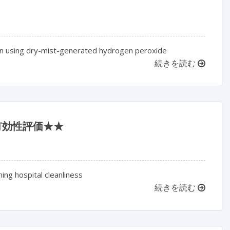
on using dry-mist-generated hydrogen peroxide
続きを読む
有効性評価★★
ning hospital cleanliness
続きを読む