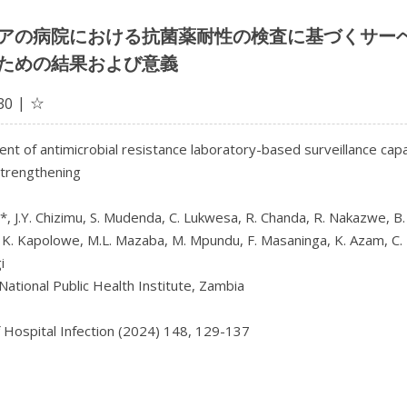
アの病院における抗菌薬耐性の検査に基づくサー
ための結果および意義
☆
30
t of antimicrobial resistance laboratory-based surveillance capaci
trengthening

, J.Y. Chizimu, S. Mudenda, C. Lukwesa, R. Chanda, R. Nakazwe, B. 
, K. Kapolowe, M.L. Mazaba, M. Mpundu, F. Masaninga, K. Azam, C. N


ational Public Health Institute, Zambia

f Hospital Infection (2024) 148, 129-137
