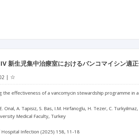
 IV 新生児集中治療室におけるバンコマイシン適
☆
02
g the effectiveness of a vancomycin stewardship programme in a le
E. Onal, A. Tapisiz, S. Bas, I.M. Hirfanoglu, H. Tezer, C. Turkyilmaz,
versity Medical Faculty, Turkey

f Hospital Infection (2025) 158, 11-18
