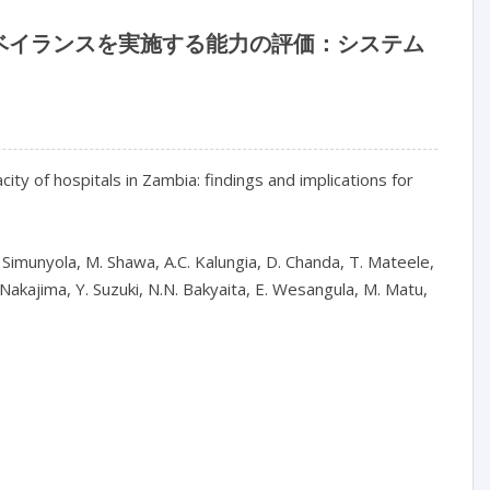
ベイランスを実施する能力の評価：システム
ty of hospitals in Zambia: findings and implications for 
Simunyola, M. Shawa, A.C. Kalungia, D. Chanda, T. Mateele, 
akajima, Y. Suzuki, N.N. Bakyaita, E. Wesangula, M. Matu, 