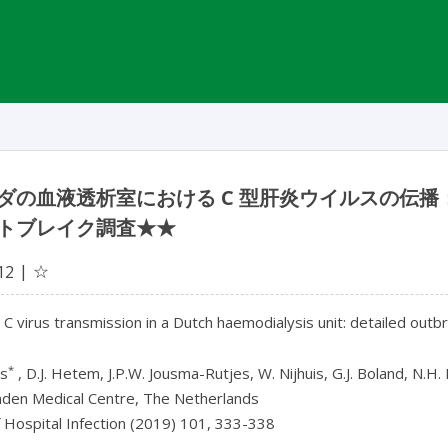
ダの血液透析室における C 型肝炎ウイルスの伝播
トブレイク調査★★
☆
12
 C virus transmission in a Dutch haemodialysis unit: detailed out
*
ns
, D.J. Hetem, J.P.W. Jousma-Rutjes, W. Nijhuis, G.J. Boland, N
den Medical Centre, The Netherlands
f Hospital Infection (2019) 101, 333-338