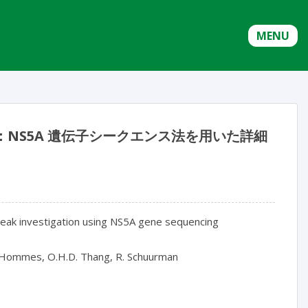
MENU
：NS5A 遺伝子シークエンス法を用いた詳細
break investigation using NS5A gene sequencing
.H. Hommes, O.H.D. Thang, R. Schuurman