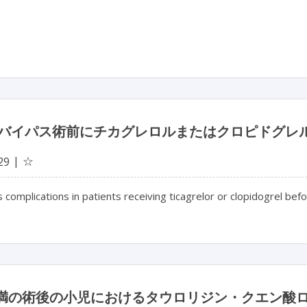
バイパス術前にチカグレロルまたはクロピドグレ
☆
29
s complications in patients receiving ticagrelor or clopidogrel be
未満の術後の小児におけるタウロリジン・クエン酸