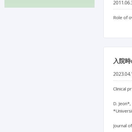
2011.06.
Role of o
入院時
2023.04.
Clinical 
D. Jeon*,
*Universi
Journal o