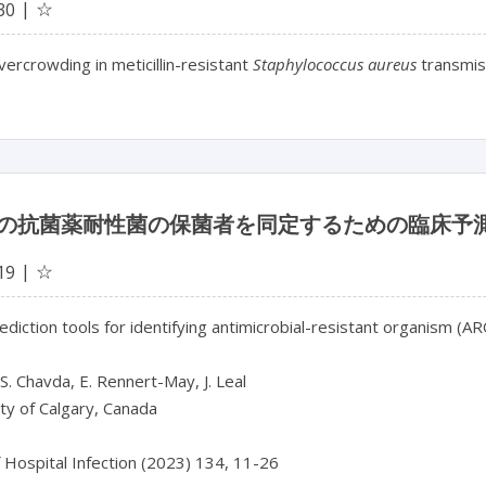
☆
30
vercrowding in meticillin-resistant
Staphylococcus aureus
transmiss
の抗菌薬耐性菌の保菌者を同定するための臨床予
☆
19
prediction tools for identifying antimicrobial-resistant organism (
 S. Chavda, E. Rennert-May, J. Leal

ty of Calgary, Canada

f Hospital Infection (2023) 134, 11-26
