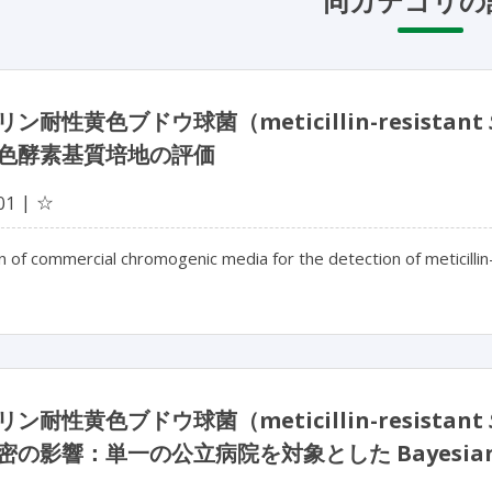
同カテゴリの
ン耐性黄色ブドウ球菌（meticillin-resistant
色酵素基質培地の評価
☆
01
n of commercial chromogenic media for the detection of meticillin
ン耐性黄色ブドウ球菌（meticillin-resistant
密の影響：単一の公立病院を対象とした Bayesia