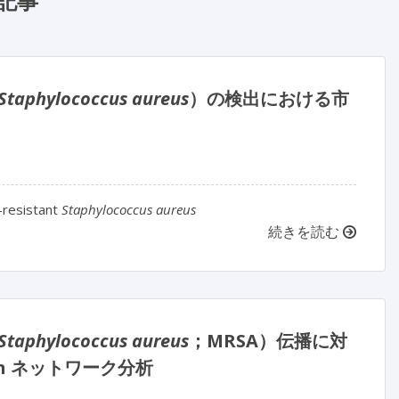
記事
Staphylococcus aureus
）の検出における市
-resistant
Staphylococcus aureus
続きを読む
Staphylococcus aureus
；MRSA）伝播に対
n ネットワーク分析