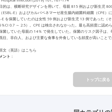
f Hospital Infection (2019) 101, 167-174
目的は、横断研究デザインを用いて、母親 815 例および新生児 8
（ESBL-E）およびカルバペネマーゼ産生腸内細菌科細菌（CPE
L-E を保菌していたのは女性 59 例および新生児 13 例であった（それぞ
95％CI 0.7 ～ 2.5）。CPE は検出されなかった。最も高頻度に認められた
保菌していた母親の 14％ で発生していた。保菌のリスク因子は、
既往、非白人、および主要な食事を外食している頻度が高いことで
原文（英語）はこちら
メント
：
トップに戻る