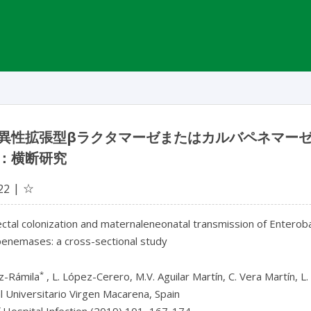
異性拡張型βラクタマーゼまたはカルバペネマー
：横断研究
☆
22
ectal colonization and maternaleneonatal transmission of Enter
penemases: a cross-sectional study
*
ez-Rámila
, L. López-Cerero, M.V. Aguilar Martín, C. Vera Martín, L
 Universitario Virgen Macarena, Spain