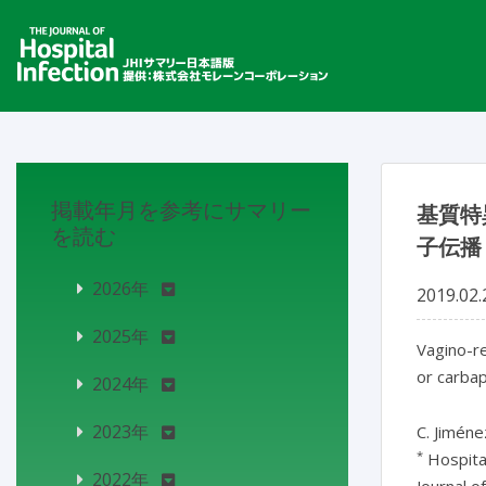
掲載年月を参考にサマリー
基質特
を読む
子伝播
2026年
2019.02.
2025年
Vagino-r
or carba
2024年
2023年
C. Jimén
*
Hospital
2022年