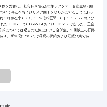
00 例を対象に、基質特異性拡張型βラクタマーゼ産生腸内細
）について存在率およびリスク因子を明らかにすることであっ
れ存在率 6.7％、95％信頼区間［CI］5.2 ～ 8.7 および
 ESBL-E は CTX-M-14 および SHV-12 であった。垂直
母親については過去の妊娠における合併症、1 回以上の尿路
あり、新生児については母親の保菌および経腟分娩であっ