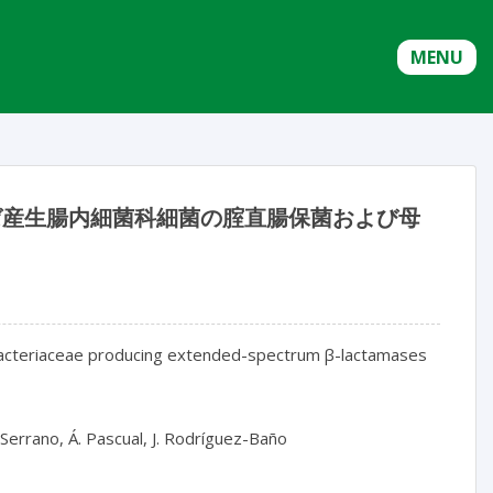
MENU
ゼ産生腸内細菌科細菌の腟直腸保菌および母
obacteriaceae producing extended-spectrum β-lactamases
. Serrano, Á. Pascual, J. Rodríguez-Baño