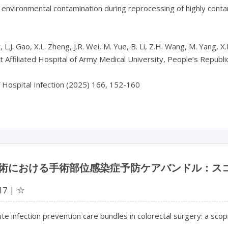
environmental contamination during reprocessing of highly conta
 L.J. Gao, X.L. Zheng, J.R. Wei, M. Yue, B. Li, Z.H. Wang, M. Yang, X.
t Affiliated Hospital of Army Medical University, People’s Republic
f Hospital Infection (2025) 166, 152-160
術における手術部位感染症予防ケアバンドル：ス
☆
17
site infection prevention care bundles in colorectal surgery: a scop