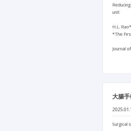
Reducing 
unit

H.L. Rao*,
*The Firs
Journal o
大腸手
2025.01.
Surgical 