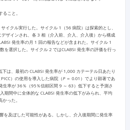
施すること。
戦略を 2 サイクル実行した。サイクル 1（56 病院）は探索的とし、
めにデザインされ、各 3 相（介入前、介入、介入後）から構成
SI 発生率の月 1 回の報告などが含まれた。サイクル 1
数を選択した。サイクル 2 ではCLABSI 発生率の評価を行っ
は、最初の CLABSI 発生率が 1,000 カテーテル日あたり
（PICC）の使用を導入した病院（
P
＝ 0.01）でより顕著であ
生率が 36％（95％信頼区間 9 ～ 63）低下すると予測さ
期間中に全体的な CLABSI 発生率の低下がみられ、平均
高かった。
響を及ぼした可能性がある。しかし、介入後期間に発生率