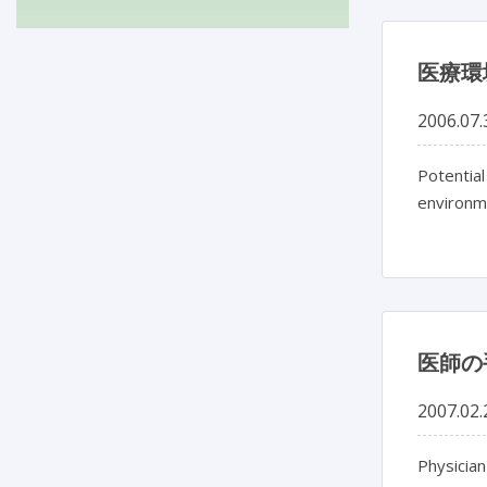
医療環
2006.07.
Potential
environm
医師の
2007.02.
Physicia