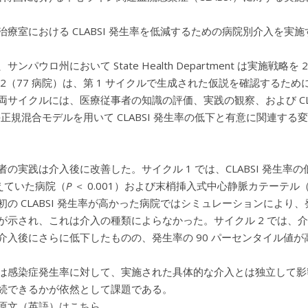
治療室における CLABSI 発生率を低減するための病院別介入を実
サンパウロ州において State Health Department は実施
 2（77 病院）は、第 1 サイクルで生成された仮説を確認するた
両サイクルには、医療従事者の知識の評価、実践の観察、および CLAB
‐正規混合モデルを用いて CLABSI 発生率の低下と有意に関連する変
の実践は介入後に改善した。サイクル 1 では、CLABSI 発生率の低下
超えていた病院（
P
＜ 0.001）および末梢挿入式中心静脈カテーテル
初の CLABSI 発生率が高かった病院ではシミュレーションにより、発
が示され、これは介入の種類によらなかった。サイクル 2 では、介入
介入後にさらに低下したものの、発生率の 90 パーセンタイル値が
は感染症発生率に対して、実施された具体的な介入とは独立して影
続できるかが依然として課題である。
原文（英語）はこちら