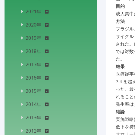
目的
2021年
成人集中
方法
2020年
ブラジル、
サイクル
2019年
された。
2018年
では対数
た。
2017年
結果
医療従事者
2016年
7.4 を
った。最
2015年
れること
2014年
発生率は
結論
2013年
実施戦略
低下を持
2012年
サマリー