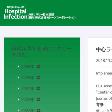
掲載年月を参考にサマリー
中心ラ
を読む
2018.11.
2026年
Implement
2025年
D.B. Assi
2024年
*
Center o
Journal o
2023年
背景
2022年
低 ～ 