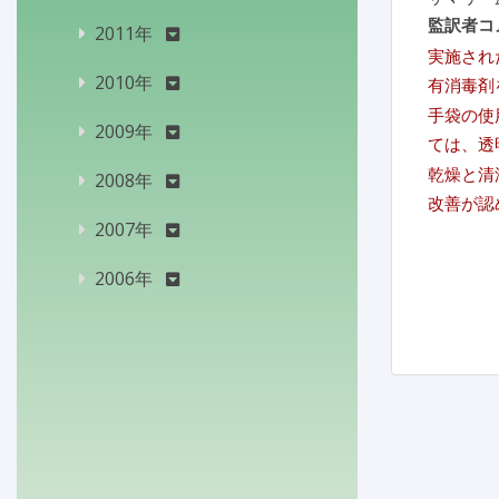
監訳者コ
2011年
実施され
2010年
有消毒剤
手袋の使
2009年
ては、透
乾燥と清
2008年
改善が認
2007年
2006年