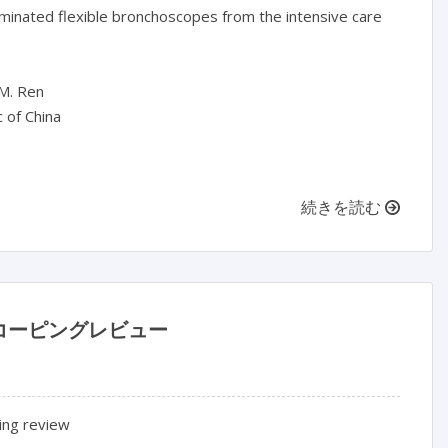
minated flexible bronchoscopes from the intensive care 
M. Ren

 of China

続きを読む
コーピングレビュー
ing review
