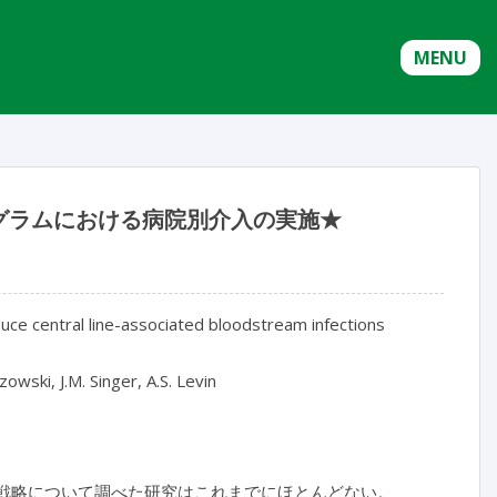
MENU
グラムにおける病院別介入の実施★
uce central line-associated bloodstream infections
owski, J.M. Singer, A.S. Levin
実施戦略について調べた研究はこれまでにほとんどない。