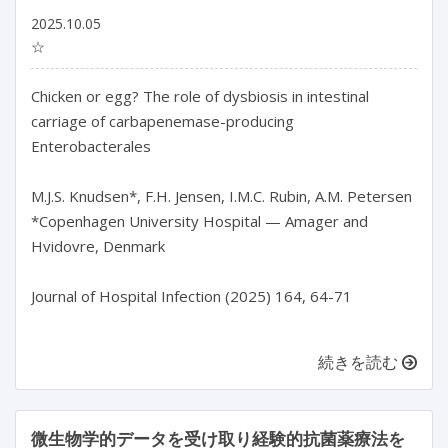
2025.10.05
☆
Chicken or egg? The role of dysbiosis in intestinal 
carriage of carbapenemase-producing 
Enterobacterales

M.J.S. Knudsen*, F.H. Jensen, I.M.C. Rubin, A.M. Petersen

*Copenhagen University Hospital — Amager and 
Hvidovre, Denmark

Journal of Hospital Infection (2025) 164, 64-71

続きを読む
微生物学的データを受け取り経験的抗菌薬療法を