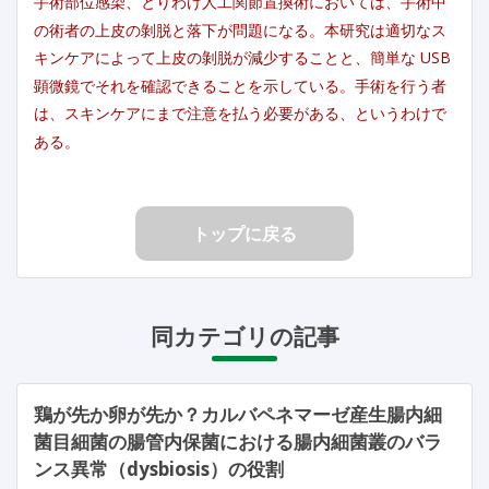
手術部位感染、とりわけ人工関節置換術においては、手術中
の術者の上皮の剝脱と落下が問題になる。本研究は適切なス
キンケアによって上皮の剝脱が減少することと、簡単な USB
顕微鏡でそれを確認できることを示している。手術を行う者
は、スキンケアにまで注意を払う必要がある、というわけで
ある。
トップに戻る
同カテゴリの記事
鶏が先か卵が先か？カルバペネマーゼ産生腸内細
菌目細菌の腸管内保菌における腸内細菌叢のバラ
ンス異常（dysbiosis）の役割