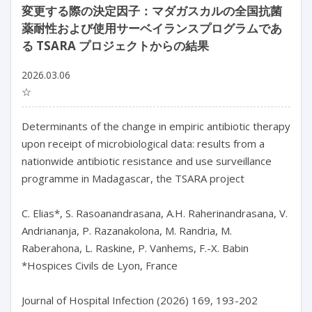
変更する際の決定因子：マダガスカルの全国抗菌
薬耐性および使用サーベイランスプログラムであ
る TSARA プロジェクトからの結果
2026.03.06
☆
Determinants of the change in empiric antibiotic therapy 
upon receipt of microbiological data: results from a 
nationwide antibiotic resistance and use surveillance 
programme in Madagascar, the TSARA project

C. Elias*, S. Rasoanandrasana, A.H. Raherinandrasana, V. 
Andriananja, P. Razanakolona, M. Randria, M. 
Raberahona, L. Raskine, P. Vanhems, F.-X. Babin

*Hospices Civils de Lyon, France

Journal of Hospital Infection (2026) 169, 193-202