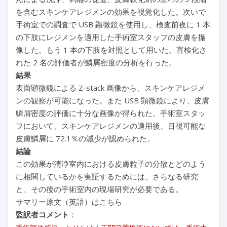
を含むスキンケアレジメンの効果を視覚化した。次いで
手術室での調査で USB 顕微鏡を使用し、検査前夜に 1 本
の下肢にレジメンを適用した手術室スタッフの皮膚を撮
像した。もう 1 本の下肢を対照として用いた。盲検化さ
れた 2 名の評価者が鱗屑密度の分析を行った。
結果
表面顕微鏡による Z-stack 画像から、スキンケアレジメ
ンの観察が可能になった。また USB 顕微鏡により、皮膚
鱗屑密度の評価に十分な画像が得られた。手術室スタッ
フにおいて、スキンケアレジメンの適用後、目視可能な
皮膚鱗屑に 72.1％の減少が認められた。
結論
この効果が清浄室内における皮膚粒子の分散とどのよう
に相関しているかを実証するためには、さらなる研究
と、その後の手術室内の現場研究が必要である。
サマリー原文（英語）はこちら
監訳者コメント
：