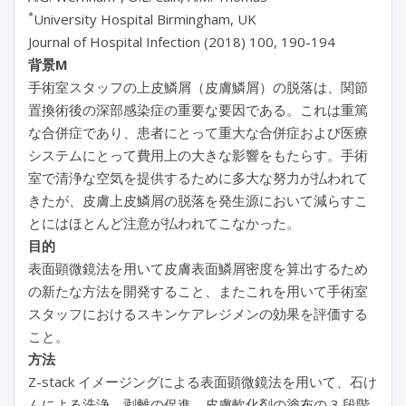
*
University Hospital Birmingham, UK
Journal of Hospital Infection (2018) 100, 190-194
背景M
手術室スタッフの上皮鱗屑（皮膚鱗屑）の脱落は、関節
置換術後の深部感染症の重要な要因である。これは重篤
な合併症であり、患者にとって重大な合併症および医療
システムにとって費用上の大きな影響をもたらす。手術
室で清浄な空気を提供するために多大な努力が払われて
きたが、皮膚上皮鱗屑の脱落を発生源において減らすこ
とにはほとんど注意が払われてこなかった。
目的
表面顕微鏡法を用いて皮膚表面鱗屑密度を算出するため
の新たな方法を開発すること、またこれを用いて手術室
スタッフにおけるスキンケアレジメンの効果を評価する
こと。
方法
Z-stack イメージングによる表面顕微鏡法を用いて、石け
んによる洗浄、剥離の促進、皮膚軟化剤の塗布の 3 段階