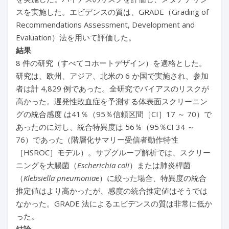
スを実施した。エビデンスの質は、GRADE（Grading of
Recommendations Assessment, Development and
Evaluation）法を用いて評価した。
結果
8 件の研究（すべてコホートデザイン）を適格とした。
研究は、欧州、アジア、北米の 6 か国で実施され、参加
者は計 4,829 例であった。全研究でバイアスのリスクが
高かった。遅発性敗血症を予測する体表面スクリーニン
グの統合感度 は41％（95％信頼区間［CI］17 ～ 70）で
あったのに対し、統合特異度は 56％（95％CI 34 ～
76）であった（階層化サマリー受信者動作特性
［HSROC］モデル）。サブグループ解析では、スクリー
ニングを大腸菌（
Escherichia coli
）または肺炎桿菌
（
Klebsiella pneumoniae
）に絞った場合、特異度の統合
推定値はより高かったが、感度の統合推定値はそうでは
なかった。GRADE 法によるエビデンスの質は非常に低か
った。
結論