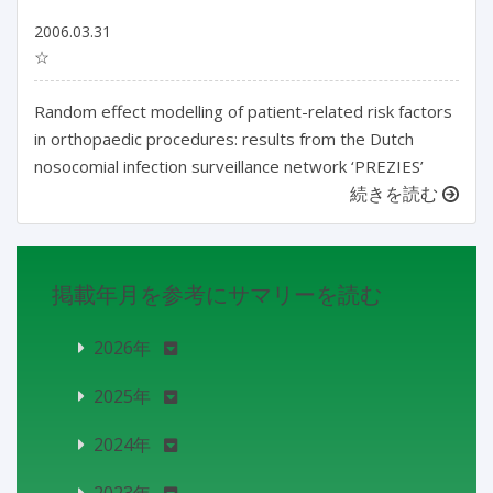
2006.03.31
☆
Random effect modelling of patient-related risk factors
in orthopaedic procedures: results from the Dutch
nosocomial infection surveillance network ‘PREZIES’
続きを読む
掲載年月を参考にサマリーを読む
2026年
2025年
2024年