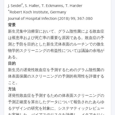
*
J. Seidel
, S. Haller, T. Eckmanns, T. Harder
*
Robert Koch Institute, Germany
Journal of Hospital Infection (2018) 99, 367-380
背景
新生児集中治療室において、グラム陰性菌による敗血症
は罹患率および死亡率の重要な原因である。敗血症の予
測と予防を目的とした新生児体表面のルーチンでの微生
物学的スクリーニングの有益性については議論の余地が
ある。
目的
新生児の遅発性敗血症を予測するためのグラム陰性菌の
体表面保菌のスクリーニングの予測的有用性を評価する
こと。
方法
遅発性敗血症を予測するための体表面スクリーニングの
予測正確度を算出したデータについて報告されたあらゆ
るデザインの研究を対象に、システマティックレビュー
を実施した。バイアスのリスクを評価し、メタアナリシ