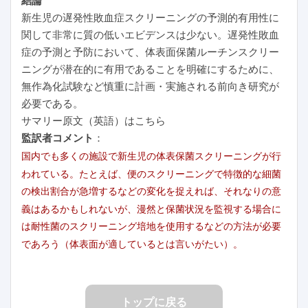
新生児の遅発性敗血症スクリーニングの予測的有用性に
関して非常に質の低いエビデンスは少ない。遅発性敗血
症の予測と予防において、体表面保菌ルーチンスクリー
ニングが潜在的に有用であることを明確にするために、
無作為化試験など慎重に計画・実施される前向き研究が
必要である。
サマリー原文（英語）はこちら
監訳者コメント
：
国内でも多くの施設で新生児の体表保菌スクリーニングが行
われている。たとえば、便のスクリーニングで特徴的な細菌
の検出割合が急増するなどの変化を捉えれば、それなりの意
義はあるかもしれないが、漫然と保菌状況を監視する場合に
は耐性菌のスクリーニング培地を使用するなどの方法が必要
であろう（体表面が適しているとは言いがたい）。
トップに戻る