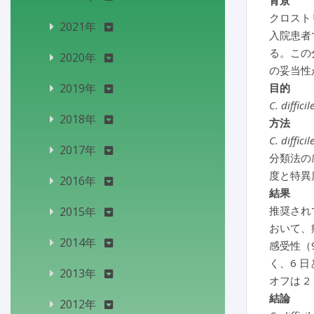
背景
クロスト
2021年
入院患者
る。この
2020年
の妥当性
2019年
目的
C. difficil
2018年
方法
C. difficil
2017年
分類法の
度と特異
2016年
結果
推奨され
2015年
おいて、
2014年
感受性（
く、6 
2013年
オフは 2
結論
2012年