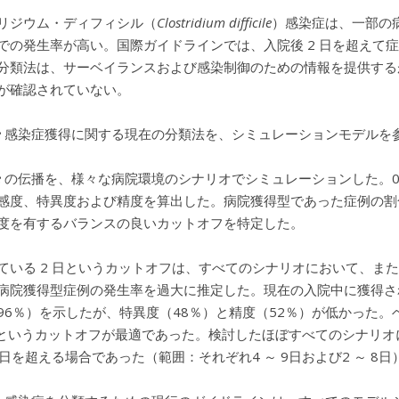
リジウム・ディフィシル（
Clostridium difficile
）感染症は、一部の
での発生率が高い。国際ガイドラインでは、入院後 2 日を超えて
分類法は、サーベイランスおよび感染制御のための情報を提供する
が確認されていない。
e
感染症獲得に関する現在の分類法を、シミュレーションモデルを
e
の伝播を、様々な病院環境のシナリオでシミュレーションした。0.2
感度、特異度および精度を算出した。病院獲得型であった症例の割
度を有するバランスの良いカットオフを特定した。
ている 2 日というカットオフは、すべてのシナリオにおいて、また
病院獲得型症例の発生率を過大に推定した。現在の入院中に獲得さ
96％）を示したが、特異度（48％）と精度（52％）が低かった。
日というカットオフが最適であった。検討したほぼすべてのシナリ
 日を超える場合であった（範囲：それぞれ4 ～ 9日および2 ～ 8日