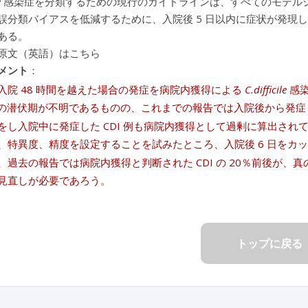
e
感染症を分類するための現行のガイドラインは、すべてのモデル
誤分類バイアスを低減するために、入院後 5 日以内に症状が発現
ある。
原文（英語）はこちら
メント
：
入院 48 時間を越えた場合の発症を病院内獲得による
C.difficile
感染
I の潜伏期が不明であるものの、これまでの報告では入院後から発症
をし入院中に発症した CDI 例も病院内獲得として過剰に算出さ
、特異度、精度を設定することを試みたところ、入院後 6 日をカ
、過去の報告では病院内獲得と判断された CDI の 20％前後が、真
見直しが必要であろう。
トップに戻る