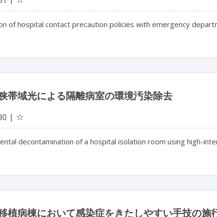
on of hospital contact precaution policies with emergency depar
狭帯域光による隔離病室の環境汚染除去
☆
30
ntal decontamination of a hospital isolation room using high-int
移植病棟において感染症をきたしやすい手技の施