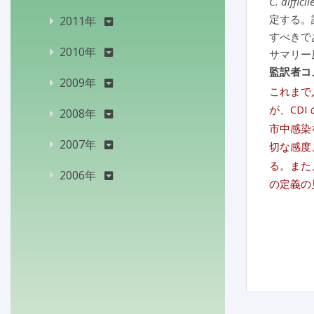
C. difficil
定する。
2011年
すべきで
2010年
サマリー
監訳者コ
2009年
これまで
が、CD
2008年
市中感染
2007年
切な感度
る。また
2006年
の定義の