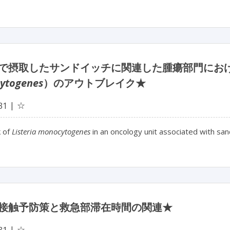
で摂取したサンドイッチに関連した腫瘍部門にお
ytogenes
）のアウトブレイク★
☆
31
 of
Listeria monocytogenes
in an oncology unit associated with sa
接触予防策と救急部滞在時間の関連★
☆
31