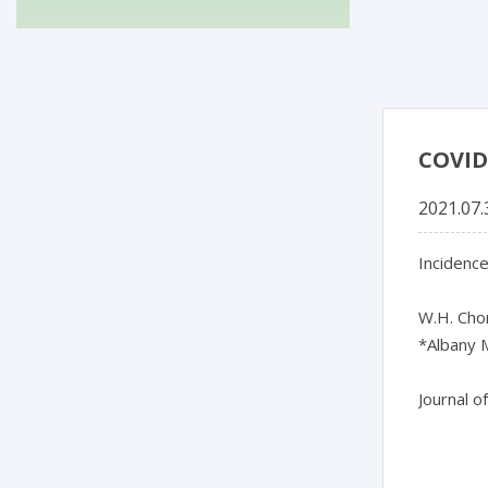
COV
2021.07.
Incidence
W.H. Chon
*Albany M
Journal o