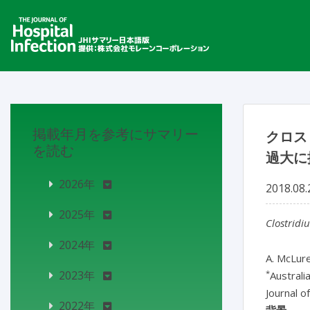
掲載年月を参考にサマリー
クロス
を読む
過大に
2026年
2018.08.
2025年
Clostridiu
2024年
A. McLur
*
2023年
Australi
Journal o
2022年