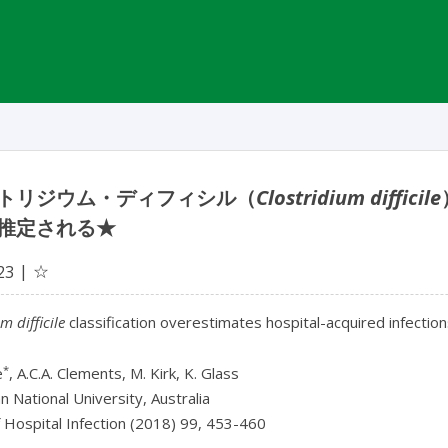
トリジウム・ディフィシル（
Clostridium difficile
推定される★
☆
23
m difficile
classification overestimates hospital-acquired infectio
*
e
, A.C.A. Clements, M. Kirk, K. Glass
an National University, Australia
f Hospital Infection (2018) 99, 453-460