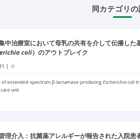
同カテゴリの
集中治療室において母乳の共有を介して伝播した基
erichia coli
）のアウトブレイク
☆
31
 of extended-spectrum β-lactamase-producing
Escherichia coli
tr
 care unit
管理介入：抗菌薬アレルギーが報告された入院患