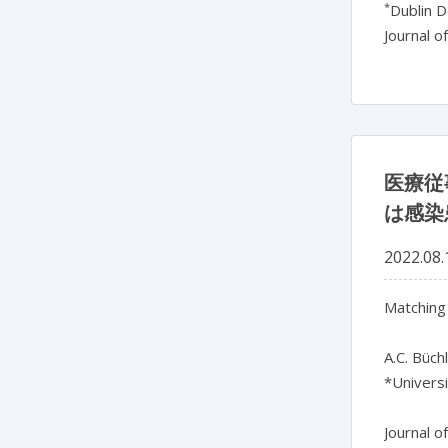
*
Dublin D
Journal o
医療従
は感染
2022.08.
Matching
A.C. Büchl
*Universi
Journal o