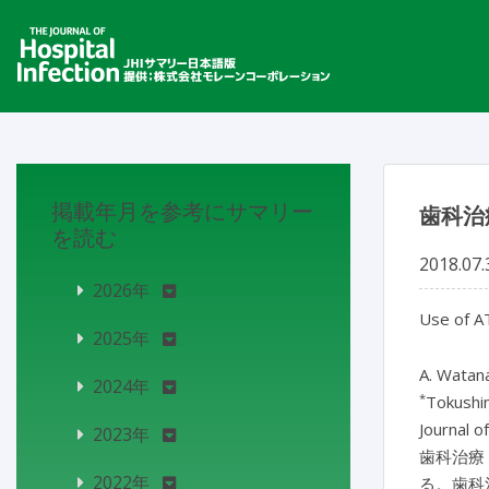
掲載年月を参考にサマリー
歯科治
を読む
2018.07.
2026年
Use of A
2025年
A. Watan
2024年
*
Tokushim
Journal o
2023年
歯科治療
2022年
る。歯科