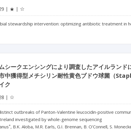
☆
29
★
bial stewardship intervention: optimizing antibiotic treatment in h
ムシークエンシングにより調査したアイルランドにおける 
市中獲得型メチシリン耐性黄色ブドウ球菌（Staphyl
イク
☆
28
distinct outbreaks of Panton-Valentine leucocidin-positive commun
 Ireland investigated by whole-genome sequencing
*
anus
, B.K. Aloba, M.R. Earls, G.I. Brennan, B. O’Connell, S. Moneck