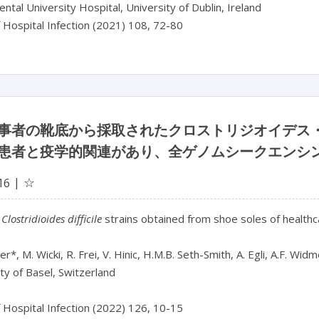
ental University Hospital, University of Dublin, Ireland
f Hospital Infection (2021) 108, 72-80
事者の靴底から採取されたクロストリジオイデス
患者と疫学的関連があり、全ゲノムシークエンシ
☆
16
 
Clostridioides difficile
 strains obtained from shoe soles of health
er*, M. Wicki, R. Frei, V. Hinic, H.M.B. Seth-Smith, A. Egli, A.F. Widm
ty of Basel, Switzerland

f Hospital Infection (2022) 126, 10-15
