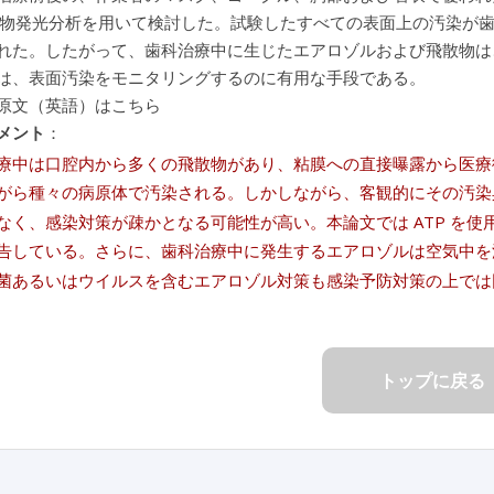
の生物発光分析を用いて検討した。試験したすべての表面上の汚染が
れた。したがって、歯科治療中に生じたエアロゾルおよび飛散物は、
は、表面汚染をモニタリングするのに有用な手段である。
原文（英語）はこちら
メント
：
療中は口腔内から多くの飛散物があり、粘膜への直接曝露から医療
がら種々の病原体で汚染される。しかしながら、客観的にその汚染
なく、感染対策が疎かとなる可能性が高い。本論文では ATP を
告している。さらに、歯科治療中に発生するエアロゾルは空気中を
菌あるいはウイルスを含むエアロゾル対策も感染予防対策の上では
トップに戻る