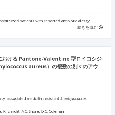
ospitalized patients with reported antibiotic allergy
続きを読む
Pantone-Valentine 型ロイコシジ
ococcus aureus）の複数の別々のアウ
ity-associated meticillin-resistant
Staphylococcus
e, R. Ehricht, A.C. Shore, D.C. Coleman