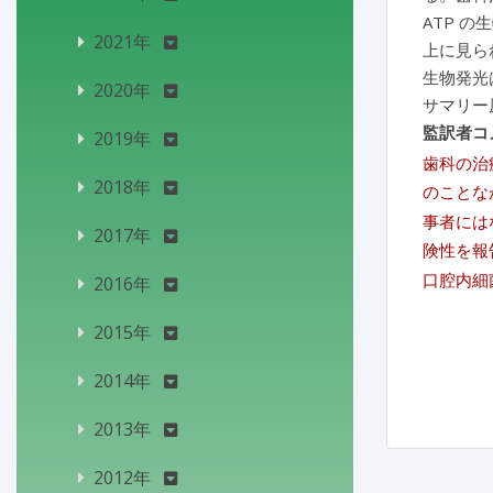
ATP 
2021年
上に見ら
生物発光
2020年
サマリー
監訳者コ
2019年
歯科の治
2018年
のことな
事者には
2017年
険性を報
口腔内細
2016年
2015年
2014年
2013年
2012年