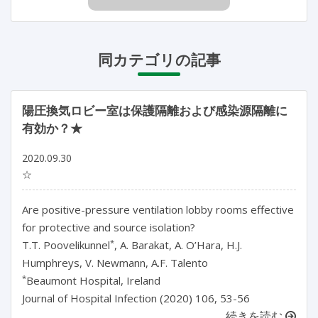
同カテゴリの記事
陽圧換気ロビー室は保護隔離および感染源隔離に
有効か？★
2020.09.30
☆
Are positive-pressure ventilation lobby rooms effective
for protective and source isolation?
*
T.T. Poovelikunnel
, A. Barakat, A. O’Hara, H.J.
Humphreys, V. Newmann, A.F. Talento
*
Beaumont Hospital, Ireland
Journal of Hospital Infection (2020) 106, 53-56
続きを読む