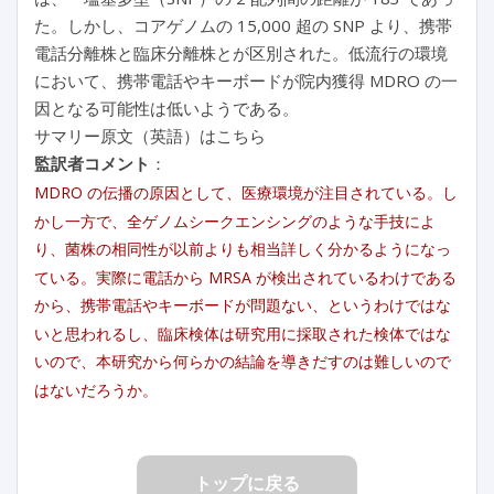
た。しかし、コアゲノムの 15,000 超の SNP より、携帯
電話分離株と臨床分離株とが区別された。低流行の環境
において、携帯電話やキーボードが院内獲得 MDRO の一
因となる可能性は低いようである。
サマリー原文（英語）はこちら
監訳者コメント
：
MDRO の伝播の原因として、医療環境が注目されている。し
かし一方で、全ゲノムシークエンシングのような手技によ
り、菌株の相同性が以前よりも相当詳しく分かるようになっ
ている。実際に電話から MRSA が検出されているわけである
から、携帯電話やキーボードが問題ない、というわけではな
いと思われるし、臨床検体は研究用に採取された検体ではな
いので、本研究から何らかの結論を導きだすのは難しいので
はないだろうか。
トップに戻る