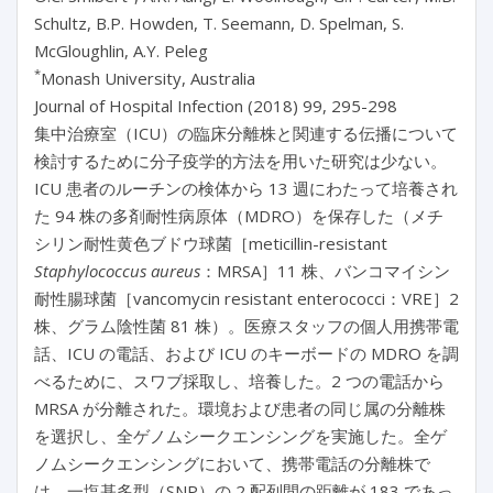
Schultz, B.P. Howden, T. Seemann, D. Spelman, S.
McGloughlin, A.Y. Peleg
*
Monash University, Australia
Journal of Hospital Infection (2018) 99, 295-298
集中治療室（ICU）の臨床分離株と関連する伝播について
検討するために分子疫学的方法を用いた研究は少ない。
ICU 患者のルーチンの検体から 13 週にわたって培養され
た 94 株の多剤耐性病原体（MDRO）を保存した（メチ
シリン耐性黄色ブドウ球菌［meticillin-resistant
Staphylococcus aureus
：MRSA］11 株、バンコマイシン
耐性腸球菌［vancomycin resistant enterococci：VRE］2
株、グラム陰性菌 81 株）。医療スタッフの個人用携帯電
話、ICU の電話、および ICU のキーボードの MDRO を調
べるために、スワブ採取し、培養した。2 つの電話から
MRSA が分離された。環境および患者の同じ属の分離株
を選択し、全ゲノムシークエンシングを実施した。全ゲ
ノムシークエンシングにおいて、携帯電話の分離株で
は、一塩基多型（SNP）の 2 配列間の距離が 183 であっ