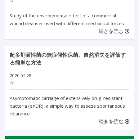
☆
Study of the environmental effect of a commercial
wound cleanser used with different mechanical forces
続きを読む
超多剤耐性菌の無症候性保菌、自然消失を評価す
る簡単な方法
2020.04.28
☆
Asymptomatic carriage of extensively drug-resistant
bacteria (eXDR), a simple way to assess spontaneous
clearance
続きを読む