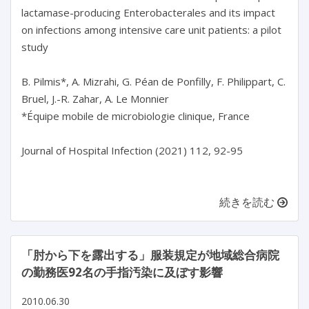
lactamase-producing Enterobacterales and its impact
on infections among intensive care unit patients: a pilot
study
B. Pilmis*, A. Mizrahi, G. Péan de Ponfilly, F. Philippart, C.
Bruel, J.-R. Zahar, A. Le Monnier
*Équipe mobile de microbiologie clinique, France
Journal of Hospital Infection (2021) 112, 92-95
続きを読む
「肘から下を露出する」服装規定が地域総合病院
の勤務医92名の手指汚染に及ぼす影響
2010.06.30