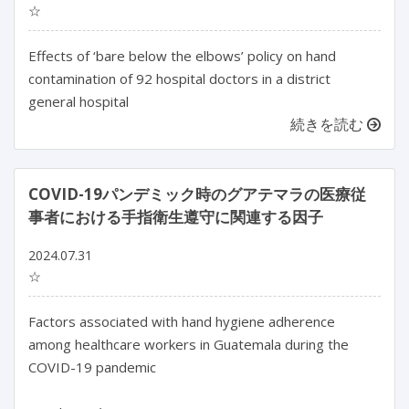
☆
Effects of ‘bare below the elbows’ policy on hand
contamination of 92 hospital doctors in a district
general hospital
続きを読む
COVID-19パンデミック時のグアテマラの医療従
事者における手指衛生遵守に関連する因子
2024.07.31
☆
Factors associated with hand hygiene adherence 
among healthcare workers in Guatemala during the 
COVID-19 pandemic
