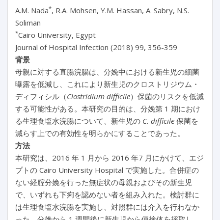
*
A.M. Nada
, R.A. Mohsen, Y.M. Hassan, A. Sabry, N.S.
Soliman
*
Cairo University, Egypt
Journal of Hospital Infection (2018) 99, 356-359
背景
母親に対する直腸浣腸は、分娩中における新生児の細菌
曝露を低減し、これにより新生児のクロストリジウム・
ディフィシル（
Clostridium difficile
）保菌のリスクを低減
する可能性がある。本研究の目的は、分娩第 1 期におけ
る生理食塩水浣腸について、新生児の
C. difficile
保菌を
減らす上での有効性を明らかにすることであった。
方法
本研究は、2016 年 1 月から 2016 年7 月にかけて、エジ
プトの Cairo University Hospital で実施した。合併症の
ない経腟分娩を行った無症状の母親およびその新生児
で、いずれも下痢を認めない者を組み入れた。検討群に
は生理食塩水浣腸を実施し、対照群には介入を行わなか
った。分娩から 1 週間後に新生児から便検体を採取し