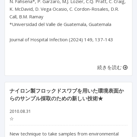
N. Fahsena*, P. Garzaro, M.J. Lozier, C.Q. Pratt, C. Craig, 
K. McDavid, D. Vega Ocasio, C. Cordon-Rosales, D.R. 
Call, B.M. Ramay

*Universidad del Valle de Guatemala, Guatemala

Journal of Hospital Infection (2024) 149, 137-143

続きを読む
ナイロン製フロックドスワブを用いた環境表面か
らのサンプル採取のための新しい技術★
2010.08.31
☆
New technique to take samples from environmental