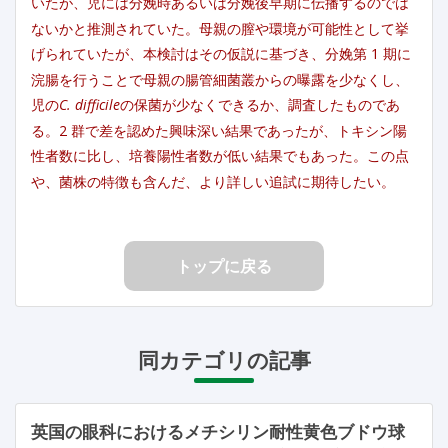
いたが、児には分娩時あるいは分娩後早期に伝播するのでは
ないかと推測されていた。母親の膣や環境が可能性として挙
げられていたが、本検討はその仮説に基づき、分娩第 1 期に
浣腸を行うことで母親の腸管細菌叢からの曝露を少なくし、
児の
C. difficile
の保菌が少なくできるか、調査したものであ
る。2 群で差を認めた興味深い結果であったが、トキシン陽
性者数に比し、培養陽性者数が低い結果でもあった。この点
や、菌株の特徴も含んだ、より詳しい追試に期待したい。
トップに戻る
同カテゴリの記事
英国の眼科におけるメチシリン耐性黄色ブドウ球