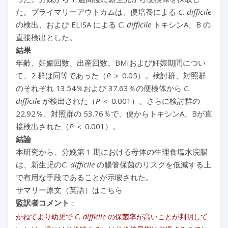
た。プライマリーアウトカムは、便培養による
C. difficile
の検出、および ELISA による
C. difficile
トキシンA、B の
直接検出とした。
結果
年齢、妊娠回数、出産回数、BMIおよび妊娠期間につい
て、2 群は同等であった（
P
＞ 0.05）。検討群、対照群
のそれぞれ 13.54％および 37.63％の便検体から
C.
difficile
が検出された（
P
＜ 0.001）。さらに検討群の
22.92％、対照群の 53.76％で、便からトキシンA、Bが直
接検出された（
P
＜ 0.001）。
結論
本研究から、分娩第 1 期における母体の生理食塩水浣腸
は、新生児の
C. difficile
の腸管保菌のリスクを低減する上
で有用な手段であることが示唆された。
サマリー原文（英語）はこちら
監訳者コメント
：
かねてより幼児で
C. difficile
の保菌率が高いことが判明して