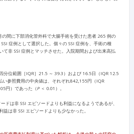
 3 月の間に下部消化管外科で大腸手術を受けた患者 265 例の
SSI 症例として選択した。個々の SSI 症例を、手術の種
いて非 SSI 症例とマッチさせた。入院期間および出来高払
［IQR］21.5 ～ 39.3）および 16.5日（IQR 12.5
払い参照費用の中央値は、それぞれ842,155円（IQR
680,105円）であった（
P
＜ 0.01）。
ソードは非 SSI エピソードよりも利益になるようであるが、
益は非 SSI エピソードよりも少なかった。