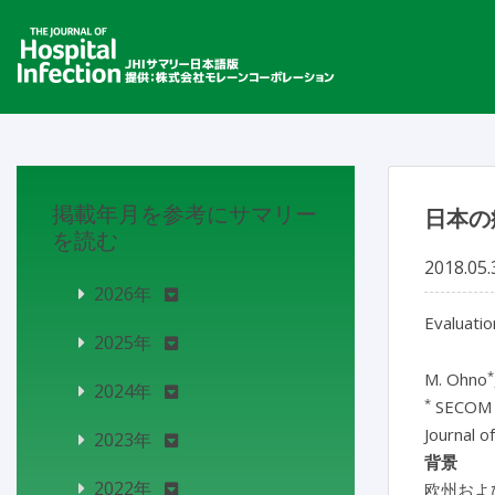
掲載年月を参考にサマリー
日本の
を読む
2018.05.
2026年
Evaluatio
2025年
*
M. Ohno
2024年
*
SECOM C
Journal o
2023年
背景
2022年
欧州およ