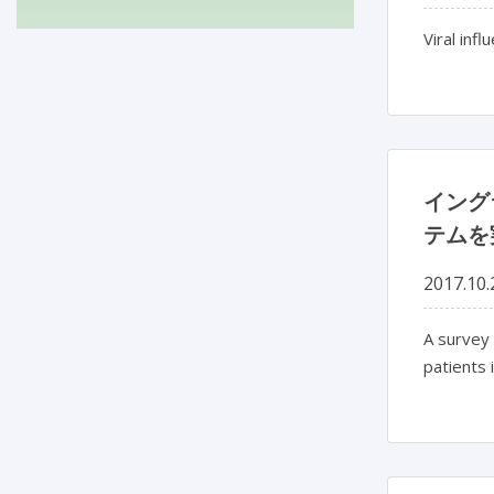
Viral inf
イング
テムを
2017.10.
A survey 
patients 