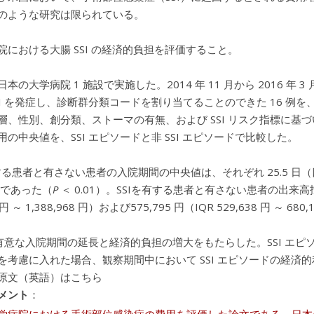
のような研究は限られている。
院における大腸 SSI の経済的負担を評価すること。
本の大学病院 1 施設で実施した。2014 年 11 月から 2016 年
SI を発症し、診断群分類コードを割り当てることのできた 16 例を、
層、性別、創分類、ストーマの有無、および SSI リスク指標に基づ
用の中央値を、SSI エピソードと非 SSI エピソードで比較した。
する患者と有さない患者の入院期間の中央値は、それぞれ 25.5 日（四分位範囲
5）であった（
P
＜ 0.01）。SSIを有する患者と有さない患者の出来高
3 円 ～ 1,388,968 円）および575,795 円（IQR 529,638 円 ～ 
は、有意な入院期間の延長と経済的負担の増大をもたらした。SSI エピ
を考慮に入れた場合、観察期間中において SSI エピソードの経済的利
原文（英語）はこちら
メント
：