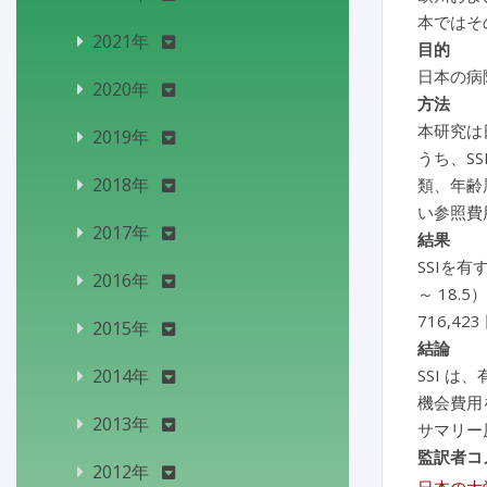
本ではそ
2021年
目的
日本の病
2020年
方法
本研究は日
2019年
うち、S
2018年
類、年齢
い参照費
2017年
結果
SSIを有
2016年
～ 18.
716,42
2015年
結論
2014年
SSI 
機会費用
2013年
サマリー
監訳者コ
2012年